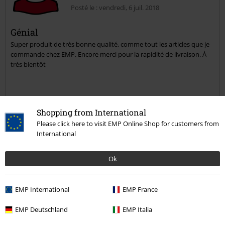
Posté le : vendredi, 6 juil. 2018
Génial
Super produit de très bonne qualité, comme tout les articles que je
Envoyer le commentaire
commande chez EMP. Encore merci pour la rapidité de livraison. À
très bientôt
Shopping from International
avis vérifié
Please click here to visit EMP Online Shop for customers from
Est-ce que ce commentaire vous a été utile ?
International
Ok
Commentaire
EMP International
EMP France
EMP Deutschland
EMP Italia
David T.