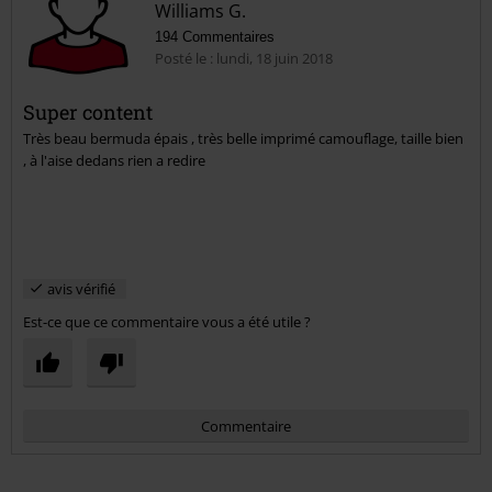
Williams G.
194 Commentaires
Posté le : lundi, 18 juin 2018
Super content
Très beau bermuda épais , très belle imprimé camouflage, taille bien
Envoyer le commentaire
, à l'aise dedans rien a redire
avis vérifié
Est-ce que ce commentaire vous a été utile ?
Commentaire