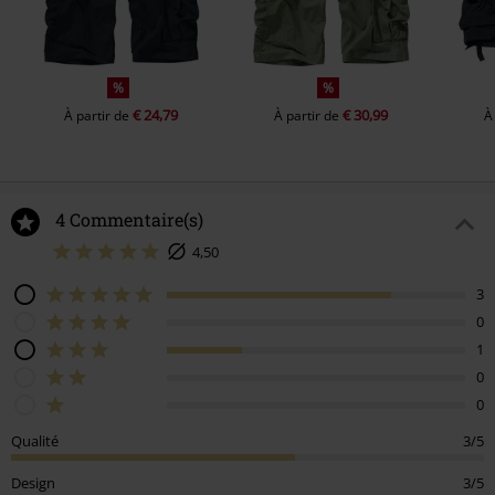
%
%
€ 24,79
€ 30,99
À partir de
À partir de
À
4 Commentaire(s)
4,50
3
0
1
0
0
Qualité
3/5
Design
3/5