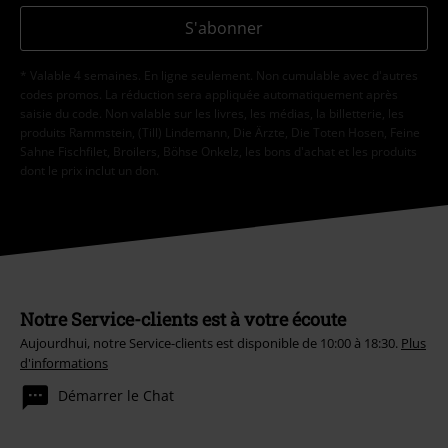
S'abonner
* Valable 4 semaines. En ligne seulement. Non cumulable avec d'autres
codes promos. La réduction sera appliquée automatiquement après
saisie du code. Non valable sur les livres, les médias, la billetterie, les
produits Rammstein, (Till) Lindemann, Die Ärzte, Die Toten Hosen, Feine
Sahne Fischfilet, Broilers, Böhse Onkelz, les bons d'achat et les produits
dont le prix inclut un don.
Notre Service-clients est à votre écoute
Aujourdhui, notre Service-clients est disponible de 10:00 à 18:30.
Plus
d'informations
Démarrer le Chat