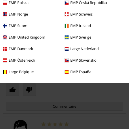
EMP Polska
EMP Česká Republika
2 Commentaires
Posté le : vendredi, 22 juin 2018
EMP Norge
EMP Schweiz
Merci Brandit !
EMP Suomi
EMP Ireland
Belle Coupe, bonne qualité, un peu épais je trouve pour l'été et les
Envoyer le commentaire
jours de canicule ... Ceinture intégrée pratique.
EMP United Kingdom
EMP Sverige
5 étoiles... Achetez si vous l'avez repéré !
EMP Danmark
Large Nederland
EMP Österreich
EMP Slovensko
avis vérifié
Large Belgique
EMP España
Est-ce que ce commentaire vous a été utile ?
Commentaire