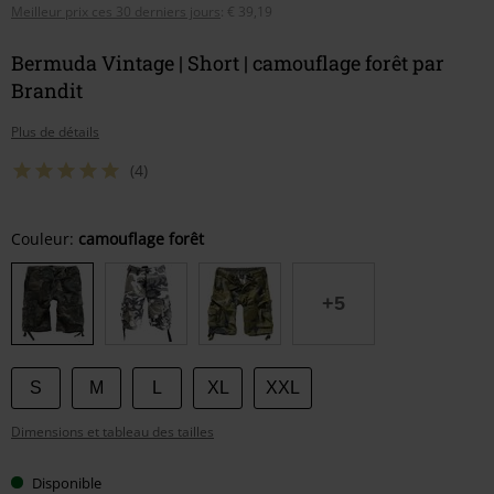
Meilleur prix ces 30 derniers jours
:
€ 39,19
Bermuda Vintage | Short | camouflage forêt par
Brandit
Plus de détails
(4)
Choisissez
Couleur:
camouflage forêt
votre
taille
+5
S
M
L
XL
XXL
Dimensions et tableau des tailles
Disponible