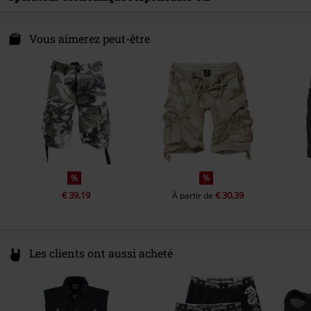
Instruction d'entretien
Lavage en machine
Coupe longueur
Niveau genou
Brandit Textil GmbH
Spichernstraße 6A
Vous aimerez peut-être
50672 Köln
Germany
info@brandit-wear.com
%
%
€ 39,19
€ 30,39
À partir de
Les clients ont aussi acheté