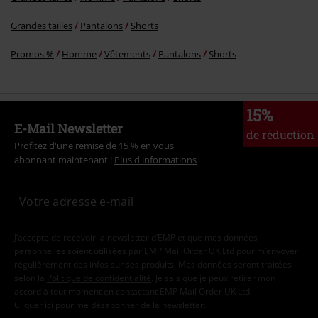
Grandes tailles
Pantalons
Shorts
Promos %
Homme
Vêtements
Pantalons
Shorts
15%
E-Mail Newsletter
de réduction
Profitez d'une remise de 15 % en vous
abonnant maintenant !
Plus d'informations
J’accepte de recevoir la newsletter d’EMP et que mes données
personnelles soient utilisées par EMP Mail Order UK Ltd pour m’envoyer
régulièrement des infos sur ses produits. Mes données seront traitées
selon la
Politique de confidentialité
. Je sais que je peux retirer mon
accord à tout moment en contactant EMP Mail Order UK Ltd.
Cliquer ici
pour me désabonner de la newsletter.