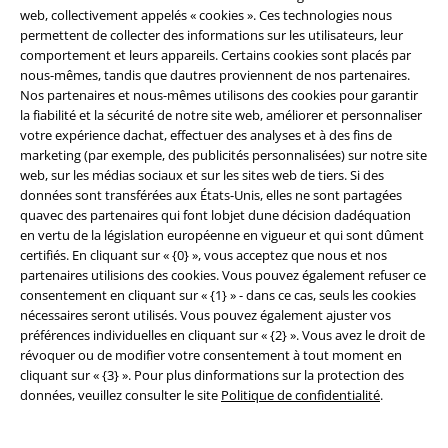
web, collectivement appelés « cookies ». Ces technologies nous
permettent de collecter des informations sur les utilisateurs, leur
comportement et leurs appareils. Certains cookies sont placés par
nous-mêmes, tandis que dautres proviennent de nos partenaires.
Nos partenaires et nous-mêmes utilisons des cookies pour garantir
la fiabilité et la sécurité de notre site web, améliorer et personnaliser
votre expérience dachat, effectuer des analyses et à des fins de
marketing (par exemple, des publicités personnalisées) sur notre site
web, sur les médias sociaux et sur les sites web de tiers. Si des
données sont transférées aux États-Unis, elles ne sont partagées
Légal
quavec des partenaires qui font lobjet dune décision dadéquation
en vertu de la législation européenne en vigueur et qui sont dûment
Conditions générales
certifiés. En cliquant sur « {0} », vous acceptez que nous et nos
partenaires utilisions des cookies. Vous pouvez également refuser ce
Éditeur
consentement en cliquant sur « {1} » - dans ce cas, seuls les cookies
nécessaires seront utilisés. Vous pouvez également ajuster vos
Clauses de confidentialité
préférences individuelles en cliquant sur « {2} ». Vous avez le droit de
révoquer ou de modifier votre consentement à tout moment en
cliquant sur « {3} ». Pour plus dinformations sur la protection des
Élimination des déchets et protection de l'environnement
données, veuillez consulter le site
Politique de confidentialité
.
Déclaration de Conformité