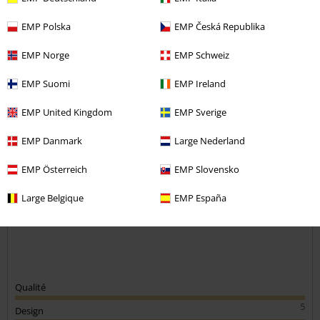
5
Coupe
EMP Polska
EMP Česká Republika
5
EMP Norge
EMP Schweiz
avis vérifié
Est-ce que ce commentaire vous a été utile ?
EMP Suomi
EMP Ireland
EMP United Kingdom
EMP Sverige
EMP Danmark
Large Nederland
Commentaire
EMP Österreich
EMP Slovensko
Large Belgique
EMP España
Eric G.
2 Commentaires
Posté le : samedi, 15 mai 2021
TOP !
Tout à fait conforme à mes attentes
Envoyer le commentaire