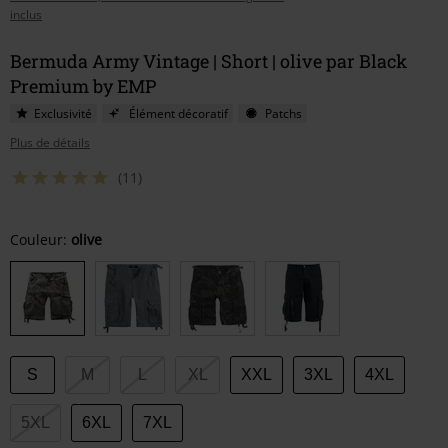
inclus
Bermuda Army Vintage | Short | olive par Black
Premium by EMP
Exclusivité
Élément décoratif
Patchs
Plus de détails
(11)
Choisissez
Couleur:
olive
votre
taille
S
M
L
XL
XXL
3XL
4XL
5XL
6XL
7XL