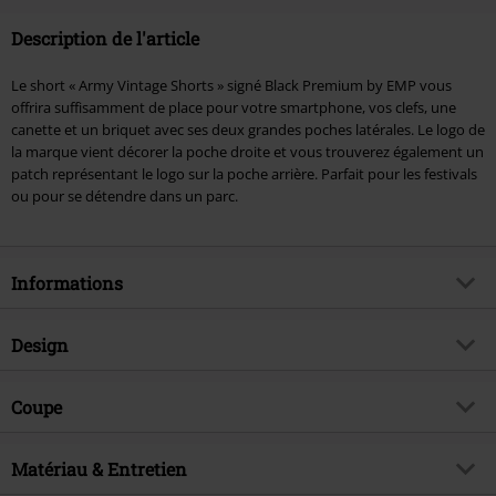
Description de l'article
Le short « Army Vintage Shorts » signé Black Premium by EMP vous
offrira suffisamment de place pour votre smartphone, vos clefs, une
canette et un briquet avec ses deux grandes poches latérales. Le logo de
la marque vient décorer la poche droite et vous trouverez également un
patch représentant le logo sur la poche arrière. Parfait pour les festivals
ou pour se détendre dans un parc.
Informations
Article n°.
340629
Design
Titre
Bermuda Army Vintage
Catégorie de produit
Short
Brand
Coupe
Black Premium by EMP
Motif
Uni
Exclusivité EMP
Oui
Caractéristiques spéciales
Cordon de serrage
Détails
Matériau & Entretien
Bouton marqué de la marque,
Thématiques
Basics, CasualWear, Festival
Patch de la marque
Longueur du vêtement
Courte