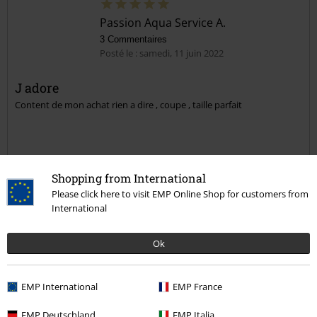
Commentaire
Passion Aqua Service A.
3 Commentaires
Posté le : samedi, 11 juin 2022
J adore
Shopping from International
Please click here to visit EMP Online Shop for customers from
Content de mon achat rien a dire , coupe , taille parfait
Envoyer le commentaire
International
Ok
Qualité
EMP International
EMP France
5
Design
EMP Deutschland
EMP Italia