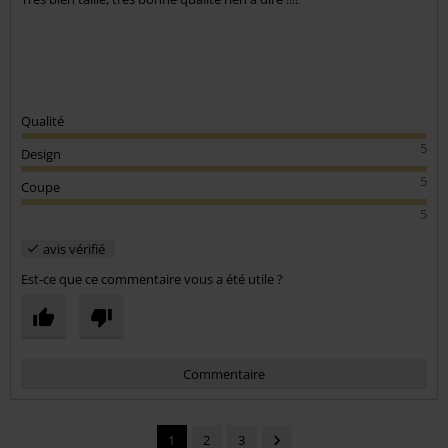
8 Commentaires
Posté le : mercredi, 24 mars 2021
Hauteur en mètres: 1,77
Taille achetée: M
Envoyer le commentaire
Super content !
Très bien taillé, très bonne qualité rien à dire !!!!
Qualité
5
Design
5
Coupe
5
avis vérifié
Est-ce que ce commentaire vous a été utile ?