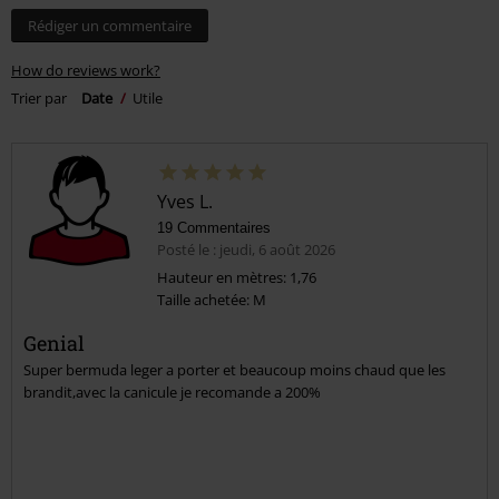
Design
5/5
Coupe
5/5
Donnez-nous votre avis sur "Bermuda Army Vintage".
Rédiger un commentaire
How do reviews work?
Trier par
Date
Utile
Yves L.
19 Commentaires
Posté le : jeudi, 6 août 2026
Hauteur en mètres: 1,76
Taille achetée: M
Genial