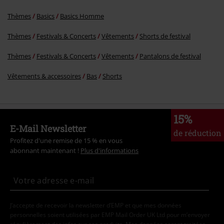
€ 35,99
À partir de
Plus de catégories. Plus d'options.
Thèmes
Basics
Vêtements
Pantalons
Thèmes
Basics
Basics Homme
Thèmes
Festivals & Concerts
Vêtements
Shorts de festival
Thèmes
Festivals & Concerts
Vêtements
Pantalons de festival
Vêtements & accessoires
Bas
Shorts
15%
E-Mail Newsletter
de réduction
Profitez d'une remise de 15 % en vous
abonnant maintenant !
Plus d'informations