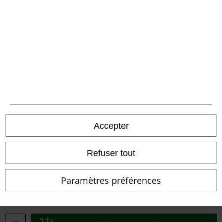
Conditions générales
Éditeur
Clauses de confidentialité
Élimination des déchets et protection de l'environnement
Déclaration de Conformité
Informations sur l'accessibilité
Accepter
Paramètres des Cookies
Refuser tout
Période de rétractation
Paramètres préférences
Tous nos prix sont T.T.C. Cependant, ils ne comprennent pas
les frais
denvoi.
© 1986-2026 Large Popmerchandising BV