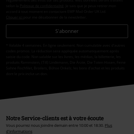
J’accepte de recevoir la newsletter d’EMP et que mes données
personnelles soient utilisées par EMP Mail Order UK Ltd pour m’envoyer
régulièrement des infos sur ses produits. Mes données seront traitées
selon la
Politique de confidentialité
. Je sais que je peux retirer mon
accord à tout moment en contactant EMP Mail Order UK Ltd.
Cliquer ici
pour me désabonner de la newsletter.
S'abonner
* Valable 4 semaines. En ligne seulement. Non cumulable avec d'autres
codes promos. La réduction sera appliquée automatiquement après
saisie du code. Non valable sur les livres, les médias, la billetterie, les
produits Rammstein, (Till) Lindemann, Die Ärzte, Die Toten Hosen, Feine
Sahne Fischfilet, Broilers, Böhse Onkelz, les bons d'achat et les produits
dont le prix inclut un don.