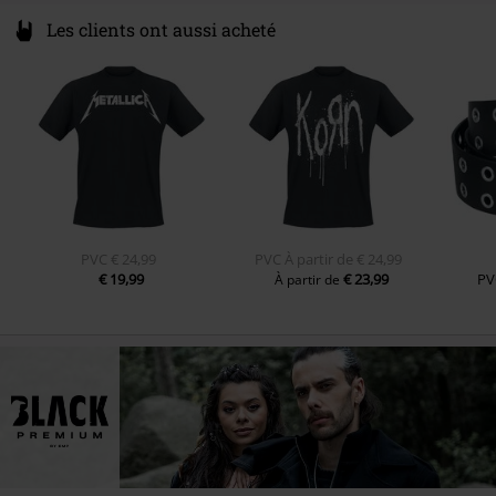
Les clients ont aussi acheté
PVC
€ 24,99
PVC
À partir de
€ 24,99
€ 19,99
€ 23,99
PV
À partir de