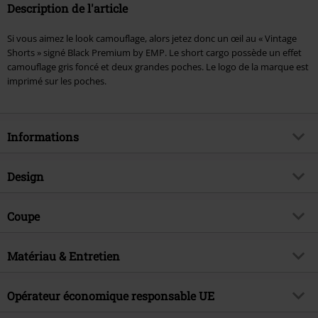
Description de l'article
Si vous aimez le look camouflage, alors jetez donc un œil au « Vintage
Shorts » signé Black Premium by EMP. Le short cargo possède un effet
camouflage gris foncé et deux grandes poches. Le logo de la marque est
imprimé sur les poches.
Informations
Article n°.
340626
Design
Titre
Bermuda Army Vintage
Catégorie de produit
Short
Brand
Coupe
Black Premium by EMP
Motif
Camouflage
Exclusivité EMP
Oui
Caractéristiques spéciales
Cordon de serrage
Détails
Matériau & Entretien
Bouton marqué de la marque,
Thématiques
Basics, CasualWear, Festival
Patch de la marque
Longueur du vêtement
Courte
Date de sortie
13/02/2024
Matière extérieure
100% Coton
Type de fermeture
Fermeture zippée sous patte
Coupe longueur
Opérateur économique responsable UE
Court
Collection
Homme
Instruction d'entretien
Lavage en machine
Poches
Avec Poches Latérales, Poche(s)