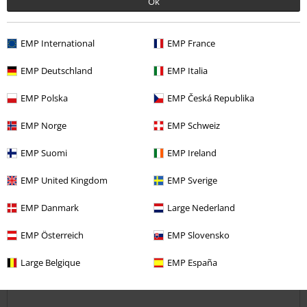
Ok
avis vérifié
Est-ce que ce commentaire vous a été utile ?
EMP International
EMP France
EMP Deutschland
EMP Italia
EMP Polska
EMP Česká Republika
Commentaire
EMP Norge
EMP Schweiz
EMP Suomi
EMP Ireland
David J.
24 Commentaires
EMP United Kingdom
EMP Sverige
Posté le : samedi, 18 juil. 2020
Hauteur en mètres: 1,90
EMP Danmark
Large Nederland
Taille achetée: xxl
EMP Österreich
EMP Slovensko
Envoyer le commentaire
Top
Large Belgique
EMP España
Juste parfait, il sera top pour les futurs concerts et festivals