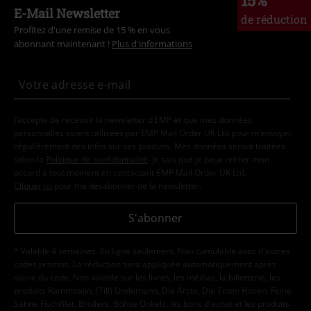
E-Mail Newsletter
de réduction
Profitez d'une remise de 15 % en vous
abonnant maintenant !
Plus d'informations
J’accepte de recevoir la newsletter d’EMP et que mes données
personnelles soient utilisées par EMP Mail Order UK Ltd pour m’envoyer
régulièrement des infos sur ses produits. Mes données seront traitées
selon la
Politique de confidentialité
. Je sais que je peux retirer mon
accord à tout moment en contactant EMP Mail Order UK Ltd.
Cliquer ici
pour me désabonner de la newsletter.
S'abonner
* Valable 4 semaines. En ligne seulement. Non cumulable avec d'autres
codes promos. La réduction sera appliquée automatiquement après
saisie du code. Non valable sur les livres, les médias, la billetterie, les
produits Rammstein, (Till) Lindemann, Die Ärzte, Die Toten Hosen, Feine
Sahne Fischfilet, Broilers, Böhse Onkelz, les bons d'achat et les produits