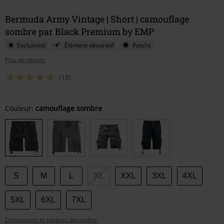
Bermuda Army Vintage | Short | camouflage
sombre par Black Premium by EMP
Exclusivité
Élément décoratif
Patchs
Plus de détails
(18)
Choisissez
Couleur:
camouflage sombre
votre
taille
S
M
L
XL
XXL
3XL
4XL
5XL
6XL
7XL
Dimensions et tableau des tailles