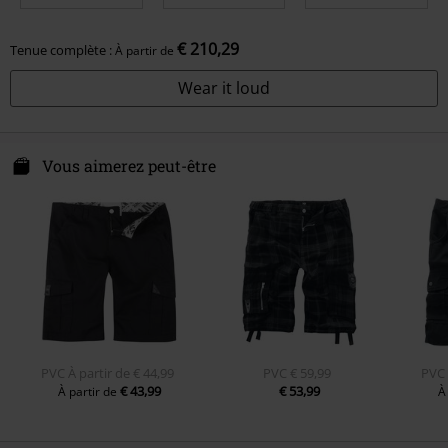
€ 210,29
Tenue complète :
À partir de
Wear it loud
Vous aimerez peut-être
PVC
À partir de
€ 44,99
PVC
€ 59,99
PVC
€ 43,99
€ 53,99
À partir de
À