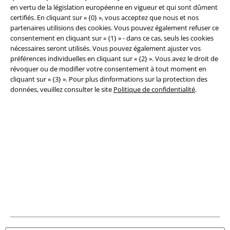
en vertu de la législation européenne en vigueur et qui sont dûment
Légal
certifiés. En cliquant sur « {0} », vous acceptez que nous et nos
partenaires utilisions des cookies. Vous pouvez également refuser ce
Conditions générales
consentement en cliquant sur « {1} » - dans ce cas, seuls les cookies
nécessaires seront utilisés. Vous pouvez également ajuster vos
Éditeur
préférences individuelles en cliquant sur « {2} ». Vous avez le droit de
révoquer ou de modifier votre consentement à tout moment en
Clauses de confidentialité
cliquant sur « {3} ». Pour plus dinformations sur la protection des
données, veuillez consulter le site
Politique de confidentialité
.
Élimination des déchets et protection de l'environnement
Déclaration de Conformité
Informations sur l'accessibilité
Paramètres des Cookies
Période de rétractation
Tous nos prix sont T.T.C. Cependant, ils ne comprennent pas
les frais
denvoi.