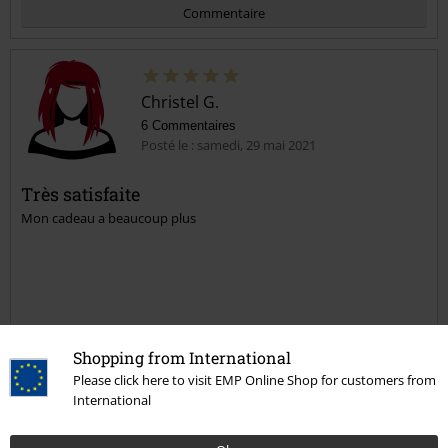
Commentaire
Christel G.
6 Commentaires
Posté le : samedi, 29 mai 2021
Très satisfaite
Mon cadeau a beaucoup plus
Envoyer le commentaire
Qualité
Shopping from International
5
Design
Please click here to visit EMP Online Shop for customers from
5
International
Coupe
5