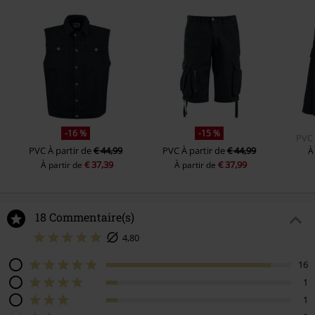
-16 %
-15 %
PVC
PVC
À partir de
€ 44,99
PVC
À partir de
€ 44,99
À
€ 37,39
€ 37,99
À partir de
À partir de
18 Commentaire(s)
4,80
16
1
1