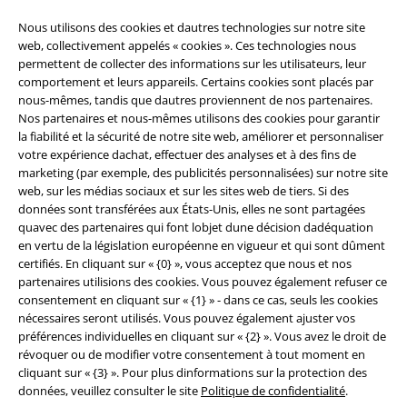
Nous utilisons des cookies et dautres technologies sur notre site
web, collectivement appelés « cookies ». Ces technologies nous
permettent de collecter des informations sur les utilisateurs, leur
comportement et leurs appareils. Certains cookies sont placés par
nous-mêmes, tandis que dautres proviennent de nos partenaires.
Nos partenaires et nous-mêmes utilisons des cookies pour garantir
la fiabilité et la sécurité de notre site web, améliorer et personnaliser
Légal
votre expérience dachat, effectuer des analyses et à des fins de
Conditions générales
marketing (par exemple, des publicités personnalisées) sur notre site
web, sur les médias sociaux et sur les sites web de tiers. Si des
données sont transférées aux États-Unis, elles ne sont partagées
Éditeur
quavec des partenaires qui font lobjet dune décision dadéquation
en vertu de la législation européenne en vigueur et qui sont dûment
Clauses de confidentialité
certifiés. En cliquant sur « {0} », vous acceptez que nous et nos
partenaires utilisions des cookies. Vous pouvez également refuser ce
Élimination des déchets et protection de l'environnement
consentement en cliquant sur « {1} » - dans ce cas, seuls les cookies
nécessaires seront utilisés. Vous pouvez également ajuster vos
Déclaration de Conformité
préférences individuelles en cliquant sur « {2} ». Vous avez le droit de
révoquer ou de modifier votre consentement à tout moment en
cliquant sur « {3} ». Pour plus dinformations sur la protection des
Informations sur l'accessibilité
données, veuillez consulter le site
Politique de confidentialité
.