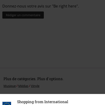
Donnez-nous votre avis sur "Be right here".
Rédiger un commentaire
Plus de catégories. Plus d'options.
Musique
Médias
Vinyle
Promos %
Médias
Vinyl
Shopping from International
Musique
Les Styles