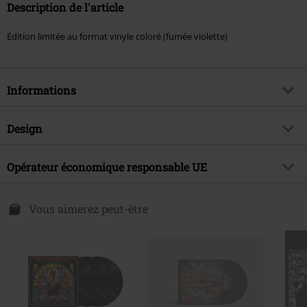
Description de l'article
Édition limitée au format vinyle coloré (fumée violette)
Informations
Article n°.
578236
Design
Titre
Be right here
Catégorie de produit
LP
Genre (musique)
Opérateur économique responsable UE
Country
Média - Format
LP
Thématiques
Groupes
Membran Media GmbH
Langenhorner Chaussee 602
Vous aimerez peut-être
Artiste
Blackberry Smoke
22419 Hamburg
Date de sortie
10/01/2025
Germany
gpsr@membran.net