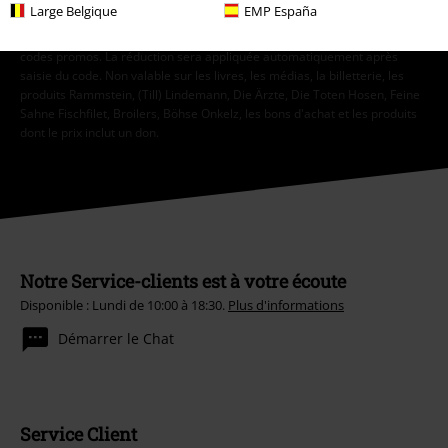
Large Belgique
EMP España
* Valable 4 semaines. En ligne seulement. Non cumulable avec d'autres
codes promos. La réduction sera appliquée automatiquement après
saisie du code. Non valable sur les livres, les médias, la billetterie, les
produits Rammstein, (Till) Lindemann, Die Ärzte, Die Toten Hosen, Feine
Sahne Fischfilet, Broilers, Böhse Onkelz, les bons d'achat et les produits
dont le prix inclut un don.
Notre Service-clients est à votre écoute
Disponible : Lundi de 10:00 à 18:30.
Plus d'informations
Démarrer le Chat
Service Client