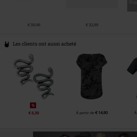
€ 59,99
€ 32,99
Les clients ont aussi acheté
%
€ 14,90
€ 6,39
À partir de
À