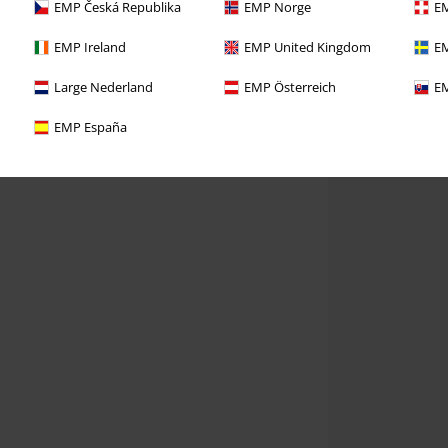
EMP Česká Republika
EMP Norge
EM
EMP Ireland
EMP United Kingdom
EM
Large Nederland
EMP Österreich
EM
EMP España