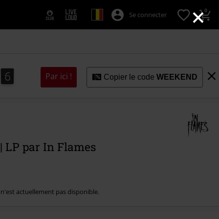
×
0
Se connecter
5
4
6
Par ici !
Copier le code
WEEKEND
4
5
 | LP par In Flames
e n'est actuellement pas disponible.