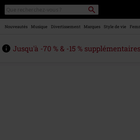
Voir le
Rechercher
Rechercher
contenu
sur
principal
le
catalogue
Nouveautés
Musique
Divertissement
Marques
Style de vie
Fem
Jusqu'à -70 % & -15 % supplémentaire
https://www.large.be/fr/p/battles/559861St.html