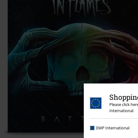
Shopping
Please click he
International
EMP International