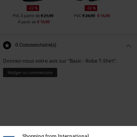
-22 %
-32 %
PVC
À partir de
€ 21,99
PVC
€ 24,99
€ 16,99
€ 16,99
À partir de
0 Commentaire(s)
Donnez-nous votre avis sur "Basic - Robe T-Shirt".
Rédiger un commentaire
Shopping from International