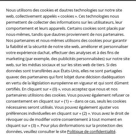
Nous utilisons des cookies et dautres technologies sur notre site
web, collectivement appelés « cookies ». Ces technologies nous
permettent de collecter des informations sur les utilisateurs, leur
comportement et leurs appareils. Certains cookies sont placés par
nous-mêmes, tandis que dautres proviennent de nos partenaires.
Nos partenaires et nous-mêmes utilisons des cookies pour garantir
la fiabilité et la sécurité de notre site web, améliorer et personnaliser
votre expérience dachat, effectuer des analyses et à des fins de
marketing (par exemple, des publicités personnalisées) sur notre site
Légal
web, sur les médias sociaux et sur les sites web de tiers. Si des
données sont transférées aux États-Unis, elles ne sont partagées
Conditions générales
quavec des partenaires qui font lobjet dune décision dadéquation
en vertu de la législation européenne en vigueur et qui sont dûment
Éditeur
certifiés. En cliquant sur « {0} », vous acceptez que nous et nos
partenaires utilisions des cookies. Vous pouvez également refuser ce
Clauses de confidentialité
consentement en cliquant sur « {1} » - dans ce cas, seuls les cookies
nécessaires seront utilisés. Vous pouvez également ajuster vos
Élimination des déchets et protection de l'environnement
préférences individuelles en cliquant sur « {2} ». Vous avez le droit de
révoquer ou de modifier votre consentement à tout moment en
cliquant sur « {3} ». Pour plus dinformations sur la protection des
Déclaration de Conformité
données, veuillez consulter le site
Politique de confidentialité
.