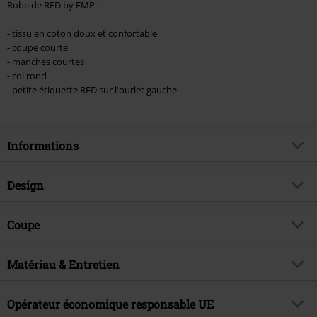
Robe de RED by EMP :
- tissu en coton doux et confortable
- coupe courte
- manches courtes
- col rond
- petite étiquette RED sur l'ourlet gauche
Informations
Article n°.
544754
Design
Titre
Basic - Robe T-Shirt
Catégorie de produit
Robe courte
Brand
Coupe
RED by EMP
Type de robe
Robes t-shirt
Exclusivité EMP
Oui
Longueur du vêtement
Courte
Motif
Matériau & Entretien
Uni
Thématiques
Basics
Modèle imprimé
non
Date de sortie
14/03/2024
Matière extérieure
95% Coton, 5% Élasthanne
Opérateur économique responsable UE
Encolure
Col rond
Collection
Femme