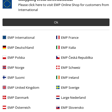
Please click here to visit EMP Online Shop for customers from
International
Dernière visite
Ok
EMP International
EMP France
EMP Deutschland
EMP Italia
EMP Polska
EMP Česká Republika
PVC
€ 19,99
€ 16,99
EMP Norge
EMP Schweiz
EMP Suomi
EMP Ireland
Plus de catégories. Plus d'options.
EMP United Kingdom
EMP Sverige
Thèmes
Vêtements noirs
Robes noires
EMP Danmark
Large Nederland
Vêtements & accessoires
Une Pièce
Robes
EMP Österreich
EMP Slovensko