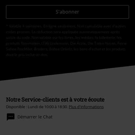
S'abonner
* Valable 4 semaines. En ligne seulement. Non cumulable avec d'autres
codes promos. La réduction sera appliquée automatiquement après
saisie du code. Non valable sur les livres, les médias, la billetterie, les
produits Rammstein, (Till) Lindemann, Die Ärzte, Die Toten Hosen, Feine
Sahne Fischfilet, Broilers, Böhse Onkelz, les bons d'achat et les produits
dont le prix inclut un don.
Notre Service-clients est à votre écoute
Disponible : Lundi de 10:00 à 18:30.
Plus d'informations
Démarrer le Chat