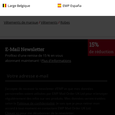
Thèmes
Basics
Basics Femme
Large Belgique
EMP España
Thèmes
Basics
Vêtements
Robes
Vêtements de marque
Vêtements
Robes
15%
E-Mail Newsletter
de réduction
Profitez d'une remise de 15 % en vous
abonnant maintenant !
Plus d'informations
J’accepte de recevoir la newsletter d’EMP et que mes données
personnelles soient utilisées par EMP Mail Order UK Ltd pour m’envoyer
régulièrement des infos sur ses produits. Mes données seront traitées
selon la
Politique de confidentialité
. Je sais que je peux retirer mon
accord à tout moment en contactant EMP Mail Order UK Ltd.
Cliquer ici
pour me désabonner de la newsletter.