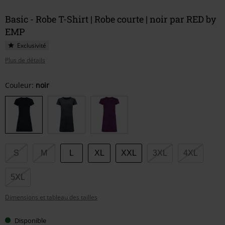
Basic - Robe T-Shirt | Robe courte | noir par RED by
EMP
Exclusivité
Plus de détails
Choisissez
Couleur:
noir
votre
taille
S
M
L
XL
XXL
3XL
4XL
5XL
Dimensions et tableau des tailles
Disponible