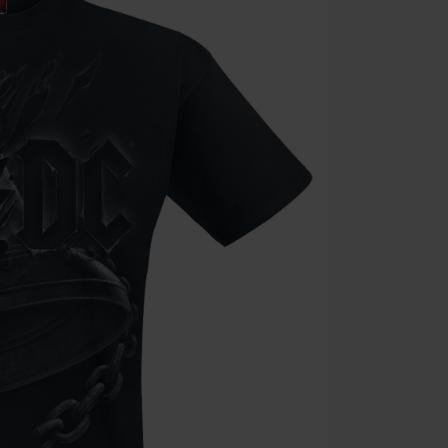
Une fois le co
Non cumulable 
multimédias, l
Toten Hosen, M