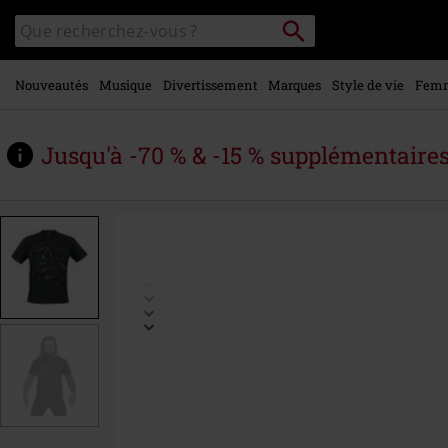
Voir le
Rechercher
Rechercher
contenu
sur
principal
le
catalogue
Nouveautés
Musique
Divertissement
Marques
Style de vie
Fem
Jusqu'à -70 % & -15 % supplémentaire
https://www.large.be/fr/p/back-
in-
black-
torn/563321.html