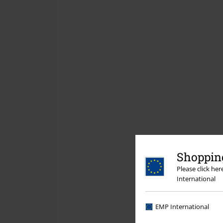
Shopping
Please click he
International
EMP International