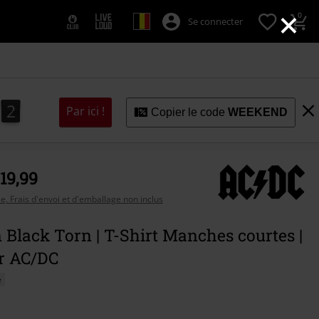
×
0
Se connecter
1
0
0
2
1
Par ici !
Copier le code
WEEKEND
 19,99
se, Frais d'envoi et d'emballage non inclus
 Black Torn | T-Shirt Manches courtes |
ar AC/DC
é