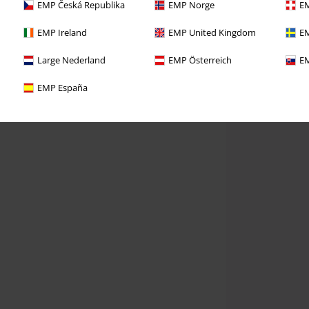
EMP Česká Republika
EMP Norge
EM
EMP Ireland
EMP United Kingdom
EM
Large Nederland
EMP Österreich
EM
EMP España