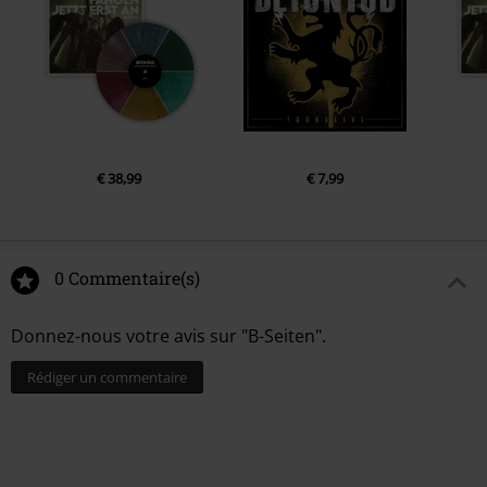
6.
Traum von Freiheit (Stromlos)
7.
Für immer das Problem
8.
Wahrheit
9.
Komm in meine Arme
10.
Ist das noch Punkrock?
€ 38,99
€ 7,99
0 Commentaire(s)
Donnez-nous votre avis sur "B-Seiten".
Rédiger un commentaire