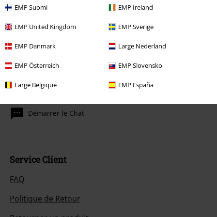
dont le prix inclut un don.
EMP Suomi
EMP Ireland
EMP United Kingdom
EMP Sverige
EMP Danmark
Large Nederland
EMP Österreich
EMP Slovensko
Notre Service-clients est à votre écoute
Large Belgique
EMP España
Aujourdhui, notre Service-clients est disponible de 10:00 à 18:30.
Plus
d'informations
Démarrer le Chat
Service Client
FAQ
Politique de Retour