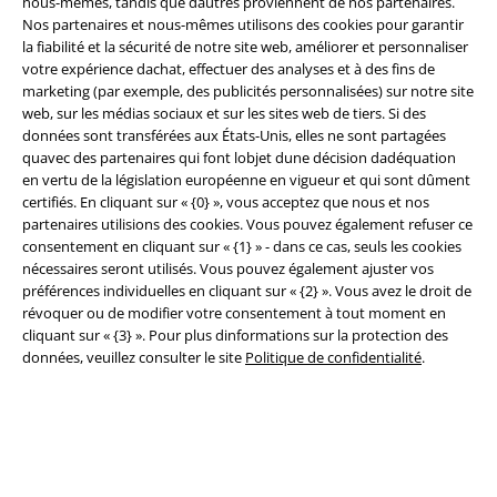
nous-mêmes, tandis que dautres proviennent de nos partenaires.
Nos partenaires et nous-mêmes utilisons des cookies pour garantir
la fiabilité et la sécurité de notre site web, améliorer et personnaliser
Légal
votre expérience dachat, effectuer des analyses et à des fins de
marketing (par exemple, des publicités personnalisées) sur notre site
Conditions générales
web, sur les médias sociaux et sur les sites web de tiers. Si des
données sont transférées aux États-Unis, elles ne sont partagées
Éditeur
quavec des partenaires qui font lobjet dune décision dadéquation
en vertu de la législation européenne en vigueur et qui sont dûment
Clauses de confidentialité
certifiés. En cliquant sur « {0} », vous acceptez que nous et nos
partenaires utilisions des cookies. Vous pouvez également refuser ce
Élimination des déchets et protection de l'environnement
consentement en cliquant sur « {1} » - dans ce cas, seuls les cookies
nécessaires seront utilisés. Vous pouvez également ajuster vos
préférences individuelles en cliquant sur « {2} ». Vous avez le droit de
Déclaration de Conformité
révoquer ou de modifier votre consentement à tout moment en
cliquant sur « {3} ». Pour plus dinformations sur la protection des
Informations sur l'accessibilité
données, veuillez consulter le site
Politique de confidentialité
.
Paramètres des Cookies
Période de rétractation
Tous nos prix sont T.T.C. Cependant, ils ne comprennent pas
les frais