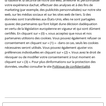
la fiabilité et la sécurité de notre site web, améliorer et personnaliser
Légal
votre expérience dachat, effectuer des analyses et à des fins de
Conditions générales
marketing (par exemple, des publicités personnalisées) sur notre site
web, sur les médias sociaux et sur les sites web de tiers. Si des
données sont transférées aux États-Unis, elles ne sont partagées
Éditeur
quavec des partenaires qui font lobjet dune décision dadéquation
en vertu de la législation européenne en vigueur et qui sont dûment
Clauses de confidentialité
certifiés. En cliquant sur « {0} », vous acceptez que nous et nos
partenaires utilisions des cookies. Vous pouvez également refuser ce
Élimination des déchets et protection de l'environnement
consentement en cliquant sur « {1} » - dans ce cas, seuls les cookies
nécessaires seront utilisés. Vous pouvez également ajuster vos
Déclaration de Conformité
préférences individuelles en cliquant sur « {2} ». Vous avez le droit de
révoquer ou de modifier votre consentement à tout moment en
cliquant sur « {3} ». Pour plus dinformations sur la protection des
Informations sur l'accessibilité
données, veuillez consulter le site
Politique de confidentialité
.
Paramètres des Cookies
Période de rétractation
Tous nos prix sont T.T.C. Cependant, ils ne comprennent pas
les frais
denvoi.
© 1986-2026 Large Popmerchandising BV