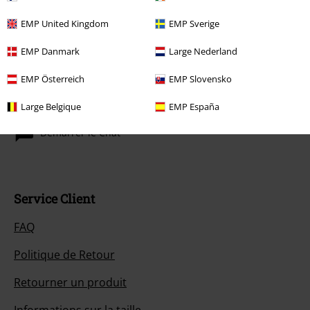
EMP United Kingdom
EMP Sverige
EMP Danmark
Large Nederland
Notre Service-clients est à votre écoute
EMP Österreich
EMP Slovensko
Notre Service-clients est disponible jusqu à 18:30.
Plus
Large Belgique
EMP España
d'informations
Démarrer le Chat
Service Client
FAQ
Politique de Retour
Retourner un produit