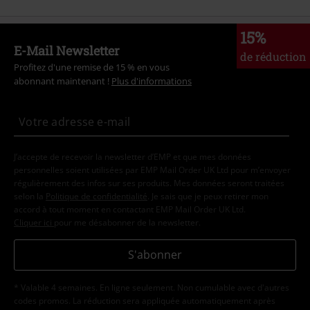
15%
E-Mail Newsletter
de réduction
Profitez d'une remise de 15 % en vous
abonnant maintenant !
Plus d'informations
J’accepte de recevoir la newsletter d’EMP et que mes données
personnelles soient utilisées par EMP Mail Order UK Ltd pour m’envoyer
régulièrement des infos sur ses produits. Mes données seront traitées
selon la
Politique de confidentialité
. Je sais que je peux retirer mon
accord à tout moment en contactant EMP Mail Order UK Ltd.
Cliquer ici
pour me désabonner de la newsletter.
S'abonner
* Valable 4 semaines. En ligne seulement. Non cumulable avec d'autres
codes promos. La réduction sera appliquée automatiquement après