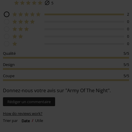
5
2
0
0
0
0
Qualité
5/5
Design
5/5
Coupe
5/5
Donnez-nous votre avis sur "Army Of The Night".
Rédiger un commentaire
How do reviews work?
Trier par
Date
Utile