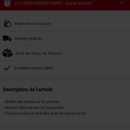
-15 % SUPPLÉMENTAIRES - Durée limitée !
Code
WEEKEND
Copier le code
Valable jusqu'au 09/08/2026
Paiement sur facture
Minimum de commande : € 49,99.
Retours gratuits
Une fois le code saisi, la réduction sera automatiquement déduite à la fin de
la commande.
Droit de retour de 30 jours
Non cumulable avec dautres promotions. Non valable sur : les livres, les
supports multimédias, les billets, Rammstein, (Till) Lindemann, Böhse Onkelz,
Broilers, Die Ärzte, Die Toten Hosen, Metality, les bons d'achat et les articles
Excellent service client
incluant un don.
Description de l'article
- Œillets décoratifs sur les poches
- Boucles décoratives sur les jambes
- Poches arrière et latérales avec fermeture éclair