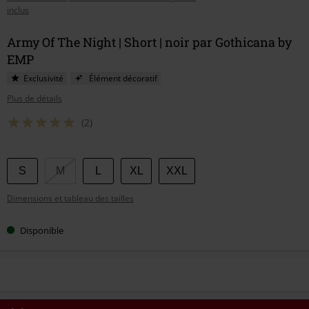
inclus
Army Of The Night | Short | noir par Gothicana by
EMP
Exclusivité
Élément décoratif
Plus de détails
(2)
Choisissez
S
M
L
XL
XXL
votre
Dimensions et tableau des tailles
taille
Disponible