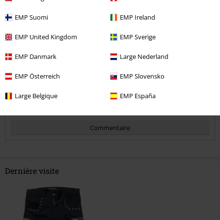
Qualité
5
EMP Suomi
EMP Ireland
Design
5
Coupe
EMP United Kingdom
EMP Sverige
5
EMP Danmark
Large Nederland
avis vérifié
EMP Österreich
EMP Slovensko
Est-ce que ce commentaire vous a été utile ?
Large Belgique
EMP España
Commentaire
Dernière visite