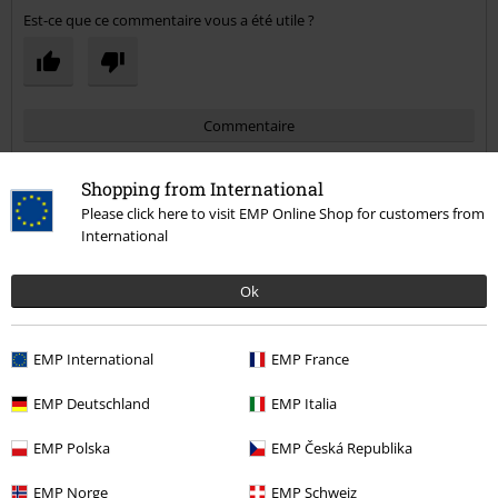
Est-ce que ce commentaire vous a été utile ?
Commentaire
Shopping from International
Please click here to visit EMP Online Shop for customers from
Coraline B.
International
5 Commentaires
Posté le : mardi, 24 mai 2022
Ok
Taille achetée: XXL
Superbe rien à dire
Envoyer le commentaire
EMP International
EMP France
La calité est la franchement très agréable à porter en plus ✌
EMP Deutschland
EMP Italia
EMP Polska
EMP Česká Republika
EMP Norge
EMP Schweiz