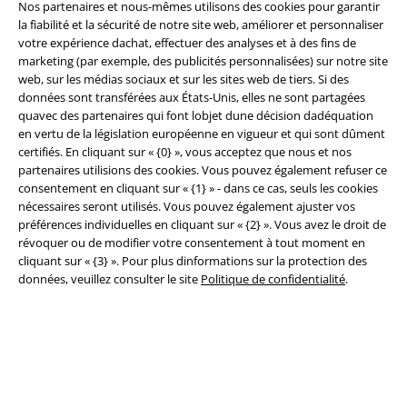
Nos partenaires et nous-mêmes utilisons des cookies pour garantir
la fiabilité et la sécurité de notre site web, améliorer et personnaliser
votre expérience dachat, effectuer des analyses et à des fins de
marketing (par exemple, des publicités personnalisées) sur notre site
web, sur les médias sociaux et sur les sites web de tiers. Si des
Légal
données sont transférées aux États-Unis, elles ne sont partagées
quavec des partenaires qui font lobjet dune décision dadéquation
Conditions générales
en vertu de la législation européenne en vigueur et qui sont dûment
certifiés. En cliquant sur « {0} », vous acceptez que nous et nos
Éditeur
partenaires utilisions des cookies. Vous pouvez également refuser ce
consentement en cliquant sur « {1} » - dans ce cas, seuls les cookies
Clauses de confidentialité
nécessaires seront utilisés. Vous pouvez également ajuster vos
préférences individuelles en cliquant sur « {2} ». Vous avez le droit de
révoquer ou de modifier votre consentement à tout moment en
Élimination des déchets et protection de l'environnement
cliquant sur « {3} ». Pour plus dinformations sur la protection des
données, veuillez consulter le site
Politique de confidentialité
.
Déclaration de Conformité
Informations sur l'accessibilité
Paramètres des Cookies