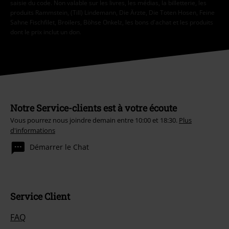
saisie du code. Non valable sur les livres, les médias, la billetterie, les
produits Rammstein, (Till) Lindemann, Die Ärzte, Die Toten Hosen, Feine
Sahne Fischfilet, Broilers, Böhse Onkelz, les bons d'achat et les produits
dont le prix inclut un don.
Notre Service-clients est à votre écoute
Vous pourrez nous joindre demain entre 10:00 et 18:30.
Plus
d'informations
Démarrer le Chat
Service Client
FAQ