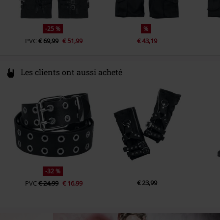
-25 %
%
PVC
€ 69,99
€ 51,99
€ 43,19
Les clients ont aussi acheté
-32 %
€ 23,99
PVC
€ 24,99
€ 16,99