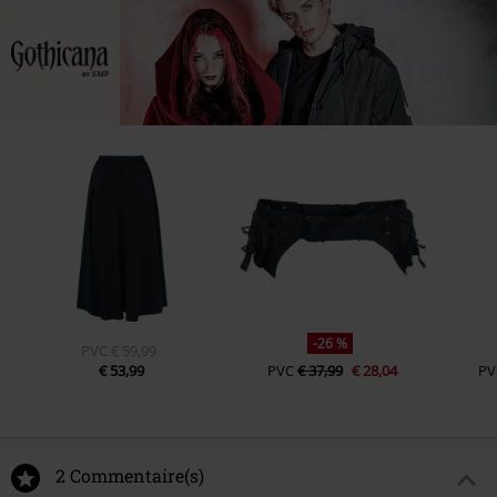
-26 %
PVC
€ 59,99
€ 53,99
PVC
€ 37,99
€ 28,04
PV
2 Commentaire(s)