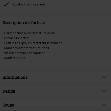
Broilers, Die Ärzte, Die Toten Hosen, Metality, les bons d'achat et les articles
Excellent service client
incluant un don.
Description de l'article
- Deux poches avec fermeture-éclair
- Fermeture-éclair
- Petit logo Gipsy en métal sur la manche
- Manches avec fermeture-éclair
- Visière amovible et capuche
- Matière douce
Informations
Article n°.
377361
Design
Titre
Angy W18 LASANV
Catégorie de produit
Veste en cuir
Brand
Coupe
Mauritius
Motif
Uni