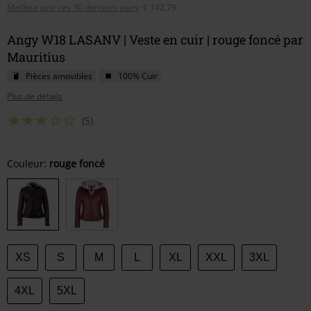
Meilleur prix ces 30 derniers jours
:
€ 142,79
Angy W18 LASANV | Veste en cuir | rouge foncé par
Mauritius
Pièces amovibles
100% Cuir
Plus de détails
(5)
Choisissez
Couleur:
rouge foncé
votre
taille
XS
S
M
L
XL
XXL
3XL
4XL
5XL