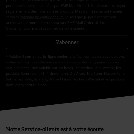
personnelles soient utilisées par EMP Mail Order UK Ltd pour m’envoyer
régulièrement des infos sur ses produits. Mes données seront traitées
selon la
Politique de confidentialité
. Je sais que je peux retirer mon
accord à tout moment en contactant EMP Mail Order UK Ltd.
Cliquer ici
pour me désabonner de la newsletter.
S'abonner
* Valable 4 semaines. En ligne seulement. Non cumulable avec d'autres
codes promos. La réduction sera appliquée automatiquement après
saisie du code. Non valable sur les livres, les médias, la billetterie, les
produits Rammstein, (Till) Lindemann, Die Ärzte, Die Toten Hosen, Feine
Sahne Fischfilet, Broilers, Böhse Onkelz, les bons d'achat et les produits
dont le prix inclut un don.
Notre Service-clients est à votre écoute