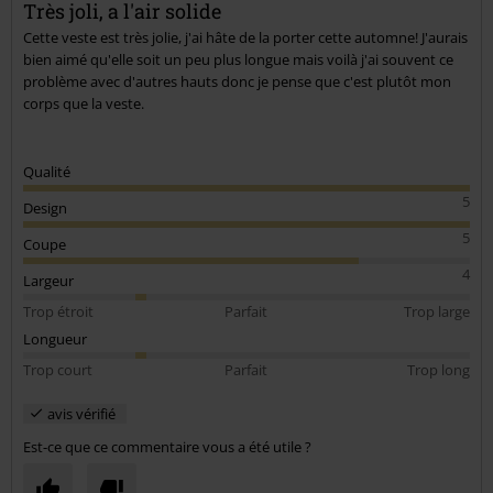
Très joli, a l'air solide
Cette veste est très jolie, j'ai hâte de la porter cette automne! J'aurais
bien aimé qu'elle soit un peu plus longue mais voilà j'ai souvent ce
problème avec d'autres hauts donc je pense que c'est plutôt mon
corps que la veste.
Qualité
5
Design
5
Coupe
4
Largeur
Trop étroit
Parfait
Trop large
Longueur
Trop court
Parfait
Trop long
avis vérifié
Est-ce que ce commentaire vous a été utile ?