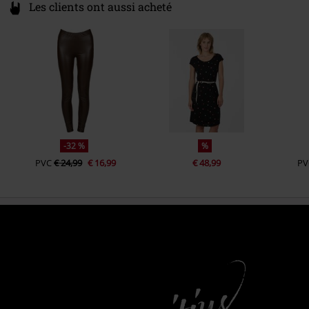
Les clients ont aussi acheté
-32 %
%
PVC
€ 24,99
€ 16,99
€ 48,99
PV