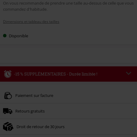
On vous recommande de prendre une taille au-dessus de celle que vous
commandez d'habitude.
Dimensions et tableau des tailles
Disponible
-15 % SUPPLÉMENTAIRES - Durée limitée !
Code
WEEKEND
Copier le code
Valable jusqu'au 09/08/2026
Paiement sur facture
Minimum de commande : € 49,99.
Retours gratuits
Une fois le code saisi, la réduction sera automatiquement déduite à la fin de
la commande.
Droit de retour de 30 jours
Non cumulable avec dautres promotions. Non valable sur : les livres, les
supports multimédias, les billets, Rammstein, (Till) Lindemann, Böhse Onkelz,