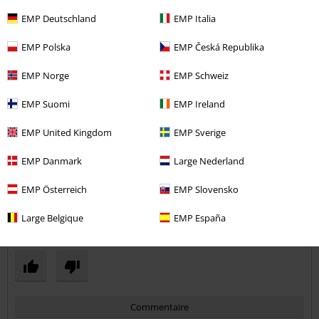
petites pression sur le côté de la taille donc que j'ai mises. Ca me
convient mieux pour la longueur des bras. J'ai pris xl 1.73m 66 kilos
EMP Deutschland
EMP Italia
Le L aurait été
EMP Polska
EMP Česká Republika
Qualité
EMP Norge
EMP Schweiz
5
Design
EMP Suomi
EMP Ireland
5
Coupe
5
Largeur
EMP United Kingdom
EMP Sverige
Trop étroit
Parfait
Trop large
EMP Danmark
Large Nederland
Longueur
EMP Österreich
EMP Slovensko
Trop court
Parfait
Trop long
Large Belgique
EMP España
avis vérifié
Est-ce que ce commentaire vous a été utile ?
Commentaire