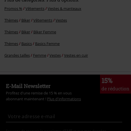
Promos %
Vêtements
Vestes & manteaux
Thèmes
Biker
Vêtements
Vestes
Thèmes
Biker
Biker Femme
Thèmes
Basics
Basics Femme
Grandes tailles
Femme
Vestes
Vestes en cuir
15%
E-Mail Newsletter
de réduction
Profitez d'une remise de 15 % en vous
abonnant maintenant !
Plus d'informations
J’accepte de recevoir la newsletter d’EMP et que mes données