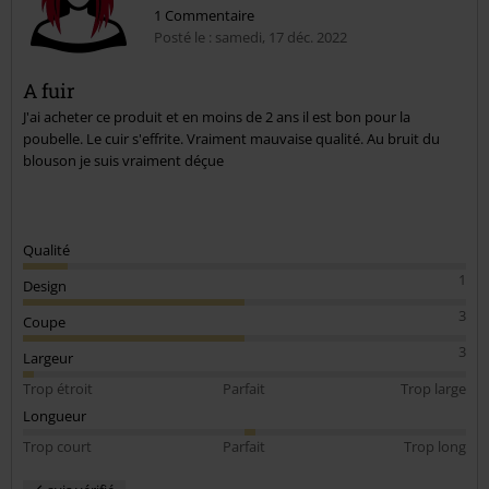
1 Commentaire
Posté le : samedi, 17 déc. 2022
A fuir
J'ai acheter ce produit et en moins de 2 ans il est bon pour la
Envoyer le commentaire
poubelle. Le cuir s'effrite. Vraiment mauvaise qualité. Au bruit du
blouson je suis vraiment déçue
Qualité
1
Design
3
Coupe
3
Largeur
Trop étroit
Parfait
Trop large
Longueur
Trop court
Parfait
Trop long