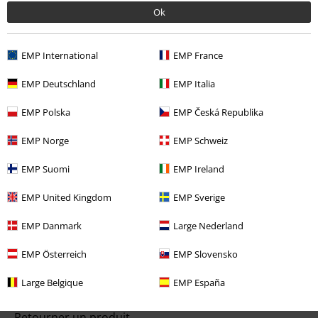
dont le prix inclut un don.
Ok
EMP International
EMP France
EMP Deutschland
EMP Italia
Notre Service-clients est à votre écoute
EMP Polska
EMP Česká Republika
Notre Service-clients est disponible jusqu à 18:30.
Plus
d'informations
EMP Norge
EMP Schweiz
Démarrer le Chat
EMP Suomi
EMP Ireland
EMP United Kingdom
EMP Sverige
EMP Danmark
Large Nederland
Service Client
EMP Österreich
EMP Slovensko
FAQ
Large Belgique
EMP España
Politique de Retour
Retourner un produit