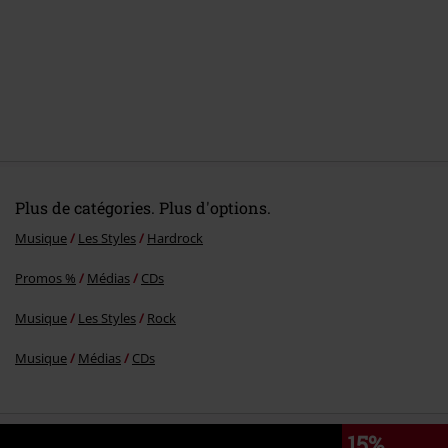
6.
Sunday Morning
7.
On &amp; On
8.
Angel (theme)
Plus de catégories. Plus d'options.
Musique
Les Styles
Hardrock
Promos %
Médias
CDs
Musique
Les Styles
Rock
Musique
Médias
CDs
15%