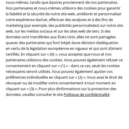
nous-mêmes, tandis que dautres proviennent de nos partenaires.
Nos partenaires et nous-mêmes utilisons des cookies pour garantir
Légal
la fiabilité et la sécurité de notre site web, améliorer et personnaliser
votre expérience dachat, effectuer des analyses et à des fins de
Conditions générales
marketing (par exemple, des publicités personnalisées) sur notre site
web, sur les médias sociaux et sur les sites web de tiers. Si des
Éditeur
données sont transférées aux États-Unis, elles ne sont partagées
quavec des partenaires qui font lobjet dune décision dadéquation
en vertu de la législation européenne en vigueur et qui sont dûment
Clauses de confidentialité
certifiés. En cliquant sur « {0} », vous acceptez que nous et nos
partenaires utilisions des cookies. Vous pouvez également refuser ce
Élimination des déchets et protection de l'environnement
consentement en cliquant sur « {1} » - dans ce cas, seuls les cookies
nécessaires seront utilisés. Vous pouvez également ajuster vos
Déclaration de Conformité
préférences individuelles en cliquant sur « {2} ». Vous avez le droit de
révoquer ou de modifier votre consentement à tout moment en
Informations sur l'accessibilité
cliquant sur « {3} ». Pour plus dinformations sur la protection des
données, veuillez consulter le site
Politique de confidentialité
.
Paramètres des Cookies
Période de rétractation
Tous nos prix sont T.T.C. Cependant, ils ne comprennent pas
les frais