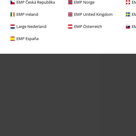
EMP Česká Republika
EMP Norge
EM
EMP Ireland
EMP United Kingdom
EM
Large Nederland
EMP Österreich
EM
EMP España