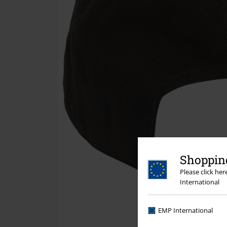
Shopping
Please click he
International
EMP International