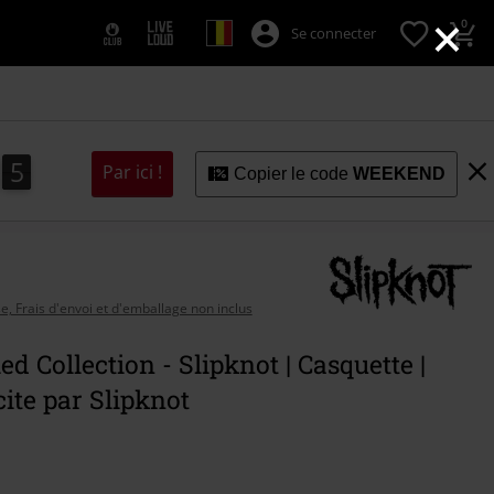
×
0
Se connecter
4
3
5
Par ici !
3
4
Copier le code
WEEKEND
se, Frais d'envoi et d'emballage non inclus
ed Collection - Slipknot | Casquette |
ite par Slipknot