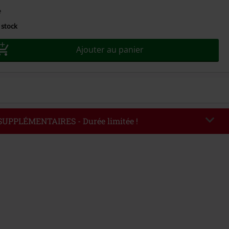
sez
e
 stock
Ajouter au panier
 SUPPLÉMENTAIRES - Durée limitée !
EKEND
Copier le code
'au 09/08/2026
ommande : € 49,99.
de saisi, la réduction sera automatiquement déduite à la fin de la commande.
avec dautres promotions. Non valable sur : les livres, les supports
es billets, Rammstein, (Till) Lindemann, Böhse Onkelz, Broilers, Die Ärzte, Die
etality, les bons d'achat et les articles incluant un don.