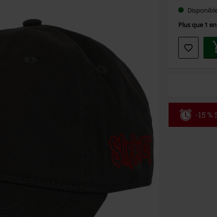
Choisis
Disponibl
votre
Plus que 1 en
taille
-15 %
Code
WE
Valable jusqu
Minimum de c
Une fois le co
Non cumulable 
multimédias, l
Toten Hosen, M