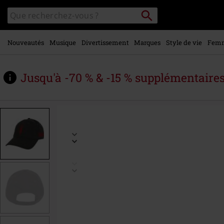
Voir le
Rechercher
Rechercher
contenu
sur
principal
le
catalogue
Nouveautés
Musique
Divertissement
Marques
Style de vie
Fem
Jusqu'à -70 % & -15 % supplémentaire
https://www.large.be/fr/p/amplified-
collection-
-
-
slipknot/565261St.html