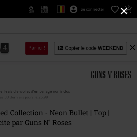
×
0
Se connecter
3
2
2
4
3
Par ici !
Copier le code
WEEKEND
se, Frais d'envoi et d'emballage non inclus
ces 30 derniers jours
:
€ 25,99
ed Collection - Neon Bullet | Top |
ite par Guns N' Roses