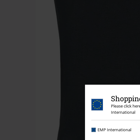
Shopping
Please click he
International
EMP International