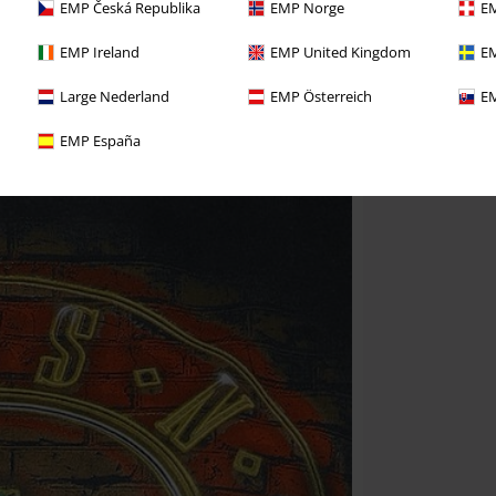
EMP Česká Republika
EMP Norge
EM
EMP Ireland
EMP United Kingdom
EM
Large Nederland
EMP Österreich
EM
EMP España