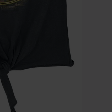
Minimum de c
Une fois le co
Non cumulable 
multimédias, l
Toten Hosen, M