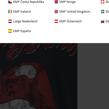
EMP Česká Republika
EMP Norge
EM
EMP Ireland
EMP United Kingdom
EM
Large Nederland
EMP Österreich
EM
EMP España