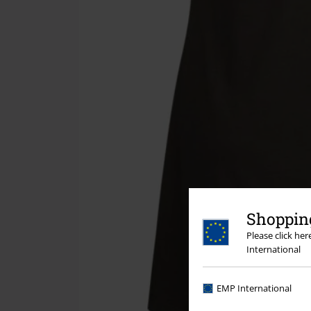
Shopping
Please click he
International
EMP International