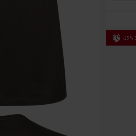
-15 %
Code
WE
Valable jusqu
Minimum de c
Une fois le co
Non cumulable 
multimédias, l
Toten Hosen, M