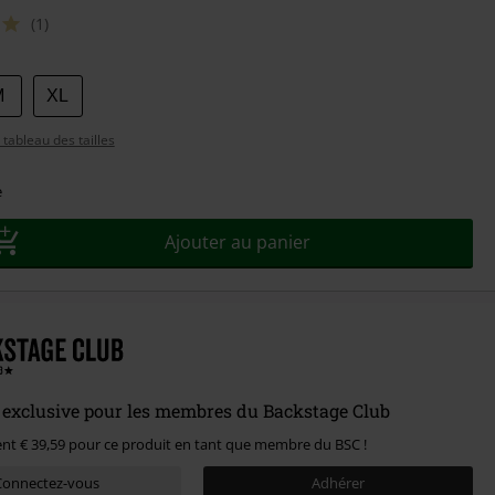
(1)
sez
M
XL
tableau des tailles
e
Ajouter au panier
exclusive pour les membres du Backstage Club
nt € 39,59 pour ce produit en tant que membre du BSC !
Connectez-vous
Adhérer