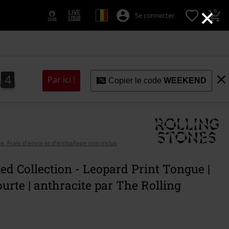
×
0
Se connecter
3
2
4
Par ici !
Copier le code
WEEKEND
2
3
se, Frais d'envoi et d'emballage non inclus
ed Collection - Leopard Print Tongue |
urte | anthracite par The Rolling