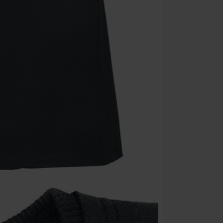
Une fois le co
Non cumulable 
multimédias, l
Toten Hosen, M