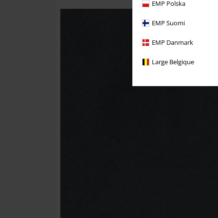
EMP Polska
EMP Suomi
EMP Danmark
Large Belgique