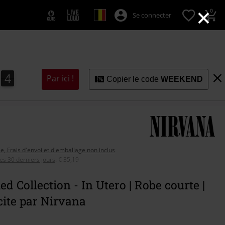
×
0
Se connecter
2
2
3
Par ici !
Copier le code
WEEKEND
se, Frais d'envoi et d'emballage non inclus
ces 30 derniers jours
:
€ 35,19
ed Collection - In Utero | Robe courte |
ite par Nirvana