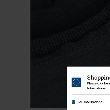
Shopping
Please click he
International
EMP International