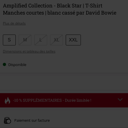
Amplified Collection - Black Star | T-Shirt
Manches courtes | blanc cassé par David Bowie
Plus de détails
Choisissez
S
M
L
XL
XXL
votre
Dimensions et tableau des tailles
taille
Disponible
-10 % SUPPLÉMENTAIRES - Durée limitée !
Code
FLASH
Copier le code
Valable jusqu'au 11/08/2026
Paiement sur facture