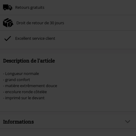
Minimum de commande : € 49,99.
Retours gratuits
Une fois le code saisi, la réduction sera automatiquement déduite à la fin de
la commande.
Droit de retour de 30 jours
Non cumulable avec dautres promotions. Non valable sur : les livres, les
supports multimédias, les billets, Rammstein, (Till) Lindemann, Böhse Onkelz,
Broilers, Die Ärzte, Die Toten Hosen, Metality, les bons d'achat et les articles
Excellent service client
incluant un don.
Description de l'article
- Longueur normale
- grand confort
- matière extrêmement douce
- encolure ronde côtelée
- imprimé sur le devant
Informations