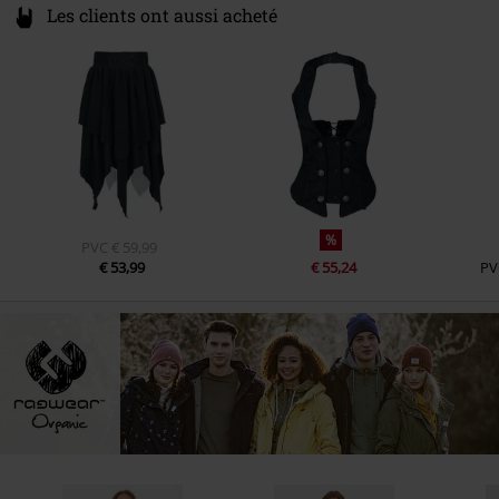
Les clients ont aussi acheté
%
PVC
€ 59,99
€ 53,99
€ 55,24
PV