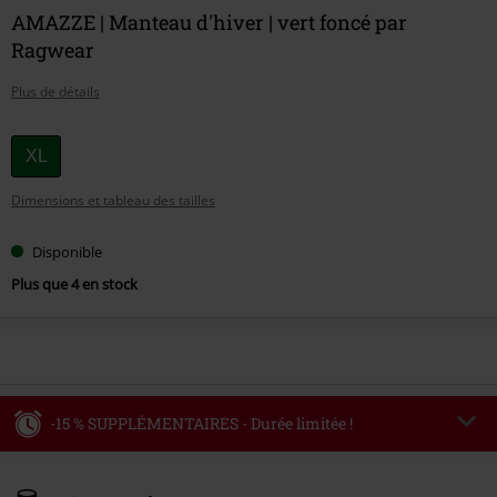
AMAZZE | Manteau d'hiver | vert foncé par
Ragwear
Plus de détails
Choisissez
XL
votre
Dimensions et tableau des tailles
taille
Disponible
Plus que 4 en stock
-15 % SUPPLÉMENTAIRES - Durée limitée !
Code
WEEKEND
Copier le code