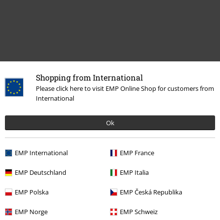
Shopping from International
Please click here to visit EMP Online Shop for customers from
Plus de catégories. Plus d'options.
International
Thèmes
Streetwear
Vêtements
Vestes
Ok
Femme
Vêtements
Vestes
Vestes d'hiver
Promos %
Vêtements
Vestes & manteaux
Vestes d'hiver
EMP International
EMP France
Promos %
Femme
Vêtements
Vestes
Vestes d'hiver
EMP Deutschland
EMP Italia
Vêtements de marque
Ragwear
Vestes
Vestes d'hiver
EMP Polska
EMP Česká Republika
EMP Norge
EMP Schweiz