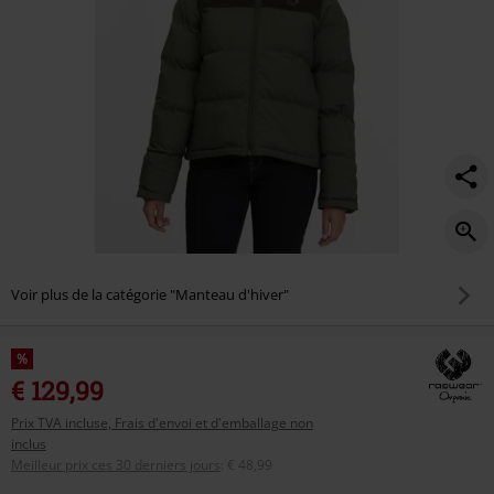
Voir plus de la catégorie "Manteau d'hiver"
%
€ 129,99
Prix TVA incluse, Frais d'envoi et d'emballage non
inclus
Meilleur prix ces 30 derniers jours
:
€ 48,99