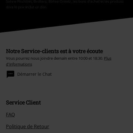
Sahne Fischfilet, Broilers, Böhse Onkelz, les bons d'achat et les produits
dont le prix inclut un don.
Notre Service-clients est à votre écoute
Vous pourrez nous joindre demain entre 10:00 et 18:30.
Plus
d'informations
Démarrer le Chat
Service Client
FAQ
Politique de Retour