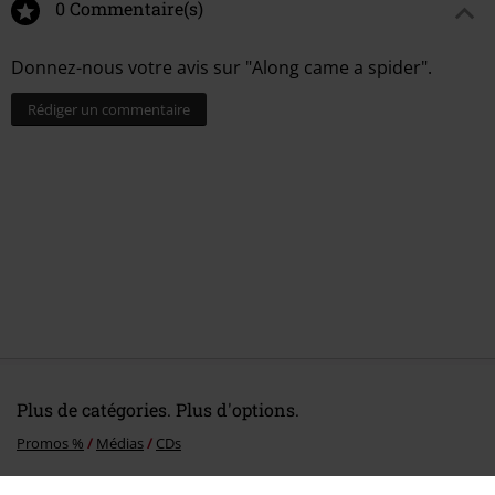
0 Commentaire(s)
Donnez-nous votre avis sur "Along came a spider".
Rédiger un commentaire
Plus de catégories. Plus d'options.
Promos %
Médias
CDs
Musique
Les Styles
Rock