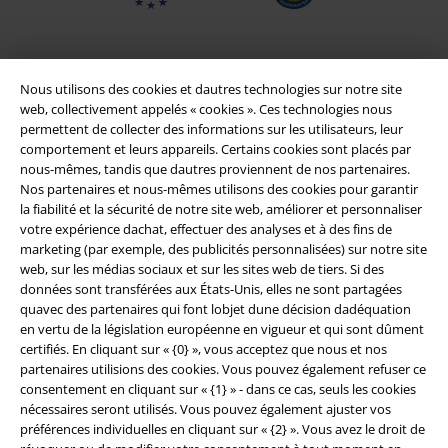
Nous utilisons des cookies et dautres technologies sur notre site
web, collectivement appelés « cookies ». Ces technologies nous
permettent de collecter des informations sur les utilisateurs, leur
comportement et leurs appareils. Certains cookies sont placés par
nous-mêmes, tandis que dautres proviennent de nos partenaires.
Nos partenaires et nous-mêmes utilisons des cookies pour garantir
la fiabilité et la sécurité de notre site web, améliorer et personnaliser
Légal
votre expérience dachat, effectuer des analyses et à des fins de
marketing (par exemple, des publicités personnalisées) sur notre site
Conditions générales
web, sur les médias sociaux et sur les sites web de tiers. Si des
données sont transférées aux États-Unis, elles ne sont partagées
Éditeur
quavec des partenaires qui font lobjet dune décision dadéquation
en vertu de la législation européenne en vigueur et qui sont dûment
certifiés. En cliquant sur « {0} », vous acceptez que nous et nos
Clauses de confidentialité
partenaires utilisions des cookies. Vous pouvez également refuser ce
consentement en cliquant sur « {1} » - dans ce cas, seuls les cookies
Élimination des déchets et protection de l'environnement
nécessaires seront utilisés. Vous pouvez également ajuster vos
préférences individuelles en cliquant sur « {2} ». Vous avez le droit de
Déclaration de Conformité