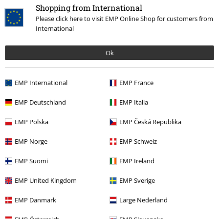
Shopping from International
Musique
Médias
CDs
Please click here to visit EMP Online Shop for customers from
International
Musique
Les Styles
Hardrock
Ok
Musique
Top Bands
Alice Cooper
EMP International
EMP France
15%
EMP Deutschland
EMP Italia
E-Mail Newsletter
de réduction
Profitez d'une remise de 15 % en vous
EMP Polska
EMP Česká Republika
abonnant maintenant !
Plus d'informations
EMP Norge
EMP Schweiz
EMP Suomi
EMP Ireland
EMP United Kingdom
EMP Sverige
J’accepte de recevoir la newsletter d’EMP et que mes données
personnelles soient utilisées par EMP Mail Order UK Ltd pour m’envoyer
EMP Danmark
Large Nederland
régulièrement des infos sur ses produits. Mes données seront traitées
selon la
Politique de confidentialité
. Je sais que je peux retirer mon
accord à tout moment en contactant EMP Mail Order UK Ltd.