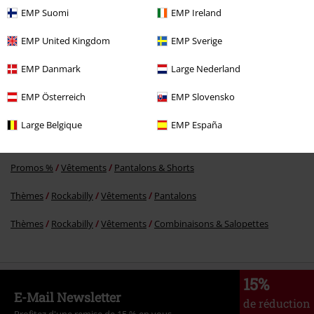
EMP Suomi
EMP Ireland
%
€ 69,99
EMP United Kingdom
EMP Sverige
EMP Danmark
Large Nederland
Plus de catégories. Plus d'options.
EMP Österreich
EMP Slovensko
Femme
Vêtements
Pantalons & Shorts
Large Belgique
EMP España
Femme
Vêtements
Combinaisons & Salopettes
Promos %
Vêtements
Pantalons & Shorts
Thèmes
Rockabilly
Vêtements
Pantalons
Thèmes
Rockabilly
Vêtements
Combinaisons & Salopettes
15%
E-Mail Newsletter
de réduction