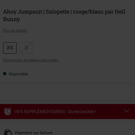
Ahoy Jumpsuit | Salopette | rouge/blanc par Hell
Bunny
Plus de détails
Choisissez
XS
S
votre
Dimensions et tableau des tailles
taille
Disponible
-15 % SUPPLÉMENTAIRES - Durée limitée !
Code
WEEKEND
Copier le code
Valable jusqu'au 09/08/2026
Paiement sur facture