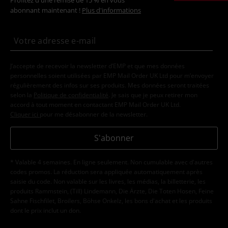
Profitez d'une remise de 15 % en vous
abonnant maintenant !
Plus d'informations
J’accepte de recevoir la newsletter d’EMP et que mes données
personnelles soient utilisées par EMP Mail Order UK Ltd pour m’envoyer
régulièrement des infos sur ses produits. Mes données seront traitées
selon la
Politique de confidentialité
. Je sais que je peux retirer mon
accord à tout moment en contactant EMP Mail Order UK Ltd.
Cliquer ici
pour me désabonner de la newsletter.
S'abonner
* Valable 4 semaines. En ligne seulement. Non cumulable avec d'autres
codes promos. La réduction sera appliquée automatiquement après
saisie du code. Non valable sur les livres, les médias, la billetterie, les
produits Rammstein, (Till) Lindemann, Die Ärzte, Die Toten Hosen, Feine
Sahne Fischfilet, Broilers, Böhse Onkelz, les bons d'achat et les produits
dont le prix inclut un don.