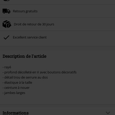
Minimum de commande : € 49,99.
Retours gratuits
Une fois le code saisi, la réduction sera automatiquement déduite à la fin de
la commande.
Droit de retour de 30 jours
Non cumulable avec dautres promotions. Non valable sur : les livres, les
supports multimédias, les billets, Rammstein, (Till) Lindemann, Böhse Onkelz,
Broilers, Die Ärzte, Die Toten Hosen, Metality, les bons d'achat et les articles
Excellent service client
incluant un don.
Description de l'article
- rayé
- profond décolleté en V avec boutons décoratifs
- détail trou de serrure au dos
- élastique à la taille
- ceinture à nouer
- jambes larges
Informations