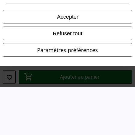
Conditions générales
Accepter
Éditeur
Refuser tout
Clauses de confidentialité
Élimination des déchets et protection de l'environnement
Paramètres préférences
Déclaration de Conformité
Informations sur l'accessibilité
Ajouter au panier
Paramètres des Cookies
Période de rétractation
Tous nos prix sont T.T.C. Cependant, ils ne comprennent pas
les frais
denvoi.
© 1986-2026 Large Popmerchandising BV