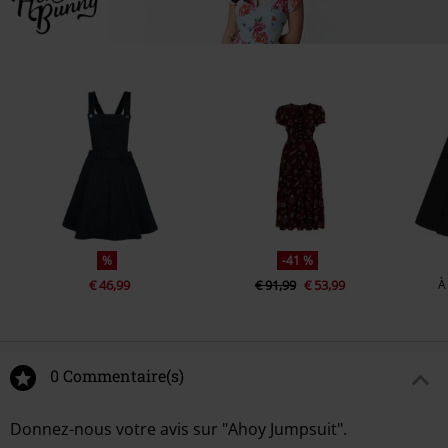
%
-41 %
€ 46,99
€ 91,99
€ 53,99
À
0 Commentaire(s)
Donnez-nous votre avis sur "Ahoy Jumpsuit".