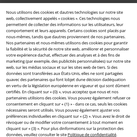
Nous utilisons des cookies et dautres technologies sur notre site
web, collectivement appelés « cookies ». Ces technologies nous
permettent de collecter des informations sur les utilisateurs, leur
comportement et leurs appareils. Certains cookies sont placés par
nous-mêmes, tandis que dautres proviennent de nos partenaires.
Nos partenaires et nous-mêmes utilisons des cookies pour garantir
la fiabilité et la sécurité de notre site web, améliorer et personnaliser
Légal
votre expérience dachat, effectuer des analyses et à des fins de
marketing (par exemple, des publicités personnalisées) sur notre site
Conditions générales
web, sur les médias sociaux et sur les sites web de tiers. Si des
données sont transférées aux États-Unis, elles ne sont partagées
Éditeur
quavec des partenaires qui font lobjet dune décision dadéquation
en vertu de la législation européenne en vigueur et qui sont dûment
Clauses de confidentialité
certifiés. En cliquant sur « {0} », vous acceptez que nous et nos
partenaires utilisions des cookies. Vous pouvez également refuser ce
Élimination des déchets et protection de l'environnement
consentement en cliquant sur « {1} » - dans ce cas, seuls les cookies
nécessaires seront utilisés. Vous pouvez également ajuster vos
préférences individuelles en cliquant sur « {2} ». Vous avez le droit de
Déclaration de Conformité
révoquer ou de modifier votre consentement à tout moment en
cliquant sur « {3} ». Pour plus dinformations sur la protection des
Informations sur l'accessibilité
données, veuillez consulter le site
Politique de confidentialité
.