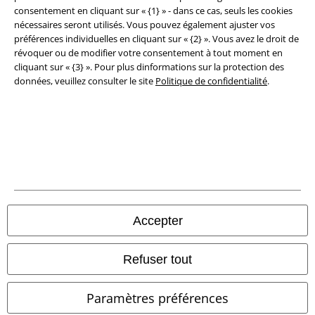
Clauses de confidentialité
consentement en cliquant sur « {1} » - dans ce cas, seuls les cookies
nécessaires seront utilisés. Vous pouvez également ajuster vos
Élimination des déchets et protection de l'environnement
préférences individuelles en cliquant sur « {2} ». Vous avez le droit de
révoquer ou de modifier votre consentement à tout moment en
Déclaration de Conformité
cliquant sur « {3} ». Pour plus dinformations sur la protection des
données, veuillez consulter le site
Politique de confidentialité
.
Informations sur l'accessibilité
Paramètres des Cookies
Période de rétractation
Tous nos prix sont T.T.C. Cependant, ils ne comprennent pas
les frais
denvoi.
Accepter
© 1986-2026 Large Popmerchandising BV
Refuser tout
Paramètres préférences
Boutiques en ligne EMP