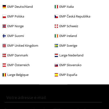
Plus de catégories. Plus d'options.
EMP Deutschland
EMP Italia
Grandes tailles
Homme
Pulls
Hoodies
Sweat-shirts à capuche
EMP Polska
EMP Česká Republika
Grandes tailles
Sweat-shirts
Hoodies
Sweat-shirts à capuche
EMP Norge
EMP Schweiz
Vêtements
Pulls
Hoodies
EMP Suomi
EMP Ireland
Vêtements & accessoires
Hauts
Sweat-shirts à capuche
EMP United Kingdom
EMP Sverige
Nouveautés
Vêtements
Sweat-shirts
Hoodies
EMP Danmark
Large Nederland
EMP Österreich
EMP Slovensko
15%
E-Mail Newsletter
de réduction
Large Belgique
EMP España
Profitez d'une remise de 15 % en vous
abonnant maintenant !
Plus d'informations