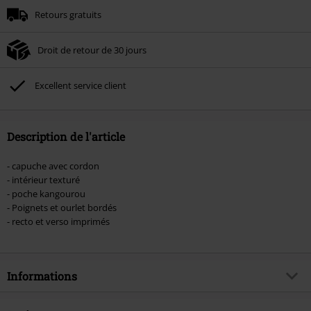
Retours gratuits
Une fois le code saisi, la réduction sera automatiquement déduite à la fin de
la commande.
Droit de retour de 30 jours
Non cumulable avec dautres promotions. Non valable sur : les livres, les
supports multimédias, les billets, Rammstein, (Till) Lindemann, Böhse Onkelz,
Broilers, Die Ärzte, Die Toten Hosen, Metality, les bons d'achat et les articles
Excellent service client
incluant un don.
Description de l'article
- capuche avec cordon
- intérieur texturé
- poche kangourou
- Poignets et ourlet bordés
- recto et verso imprimés
Informations
Article n°.
585613