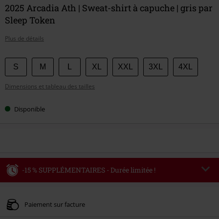
2025 Arcadia Ath | Sweat-shirt à capuche | gris par
Sleep Token
Plus de détails
Choisissez
S
M
L
XL
XXL
3XL
4XL
votre
Dimensions et tableau des tailles
taille
Disponible
-15 % SUPPLÉMENTAIRES - Durée limitée !
Code
WEEKEND
Copier le code
Valable jusqu'au 09/08/2026
Paiement sur facture
Minimum de commande : € 49,99.