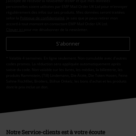
J’accepte de recevoir la newsletter d’EMP et que mes données
personnelles soient utilisées par EMP Mail Order UK Ltd pour m’envoyer
régulièrement des infos sur ses produits. Mes données seront traitées
selon la
Politique de confidentialité
. Je sais que je peux retirer mon
accord à tout moment en contactant EMP Mail Order UK Ltd.
Cliquer ici
pour me désabonner de la newsletter.
S'abonner
* Valable 4 semaines. En ligne seulement. Non cumulable avec d'autres
codes promos. La réduction sera appliquée automatiquement après
saisie du code. Non valable sur les livres, les médias, la billetterie, les
produits Rammstein, (Till) Lindemann, Die Ärzte, Die Toten Hosen, Feine
Sahne Fischfilet, Broilers, Böhse Onkelz, les bons d'achat et les produits
dont le prix inclut un don.
Notre Service-clients est à votre écoute