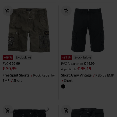
-49 %
Exclusivité
-21 %
Stock faible
PVC
€ 59,99
PVC
À partir de
€ 44,99
€ 30,39
€ 35,19
À partir de
Free Spirit Shorts
Rock Rebel by
Short Army Vintage
RED by EMP
EMP
Short
Short