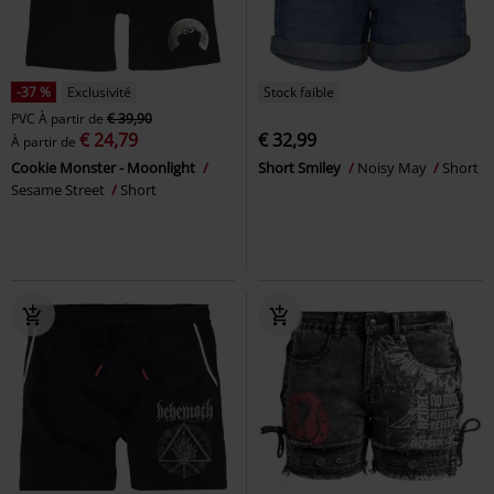
-37 %
Exclusivité
Stock faible
PVC
À partir de
€ 39,90
€ 24,79
€ 32,99
À partir de
Cookie Monster - Moonlight
Short Smiley
Noisy May
Short
Sesame Street
Short