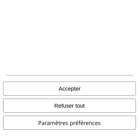
Envoi
PostNL Pickup
Accepter
large app
Téléchargez la nouvelle Appli large gratuitement et profitez de tous
Refuser tout
ses avantages et de toutes ses fonctionnalités.
Paramètres préférences