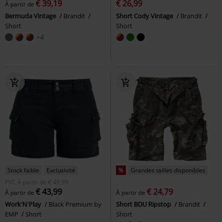
€ 39,19
€ 26,99
À partir de
Bermuda Vintage
Brandit
Short Cody Vintage
Brandit
Short
Short
+4
Stock faible
Exclusivité
%
Grandes tailles disponibles
PVC
À partir de
€ 49,99
€ 43,99
€ 24,79
À partir de
À partir de
Work'N'Play
Black Premium by
Short BDU Ripstop
Brandit
EMP
Short
Short