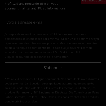
Profitez d'une remise de 15 % en vous
abonnant maintenant !
Plus d'informations
J’accepte de recevoir la newsletter d’EMP et que mes données
personnelles soient utilisées par EMP Mail Order UK Ltd pour m’envoyer
régulièrement des infos sur ses produits. Mes données seront traitées
selon la
Politique de confidentialité
. Je sais que je peux retirer mon
accord à tout moment en contactant EMP Mail Order UK Ltd.
Cliquer ici
pour me désabonner de la newsletter.
S'abonner
* Valable 4 semaines. En ligne seulement. Non cumulable avec d'autres
codes promos. La réduction sera appliquée automatiquement après
saisie du code. Non valable sur les livres, les médias, la billetterie, les
produits Rammstein, (Till) Lindemann, Die Ärzte, Die Toten Hosen, Feine
Sahne Fischfilet, Broilers, Böhse Onkelz, les bons d'achat et les produits
dont le prix inclut un don.