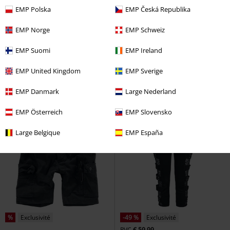
EMP Polska
EMP Česká Republika
-47 %
Exclusivité
%
EMP Norge
EMP Schweiz
PVC
À partir de
€ 74,99
€ 39,19
€ 26,39
À partir de
EMP Suomi
EMP Ireland
EMP Signature Collection
Industry Vintage 3/4
Brandit
Powerwolf
Short
Short
EMP United Kingdom
EMP Sverige
+1
EMP Danmark
Large Nederland
EMP Österreich
EMP Slovensko
Large Belgique
EMP España
%
Exclusivité
-49 %
Exclusivité
PVC
€ 59,99