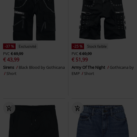
-37 %
Exclusivité
-25 %
Stock faible
PVC
€ 69,99
PVC
€ 69,99
€ 43,99
€ 51,99
Sirens
Black Blood by Gothicana
Army Of The Night
Gothicana by
Short
EMP
Short