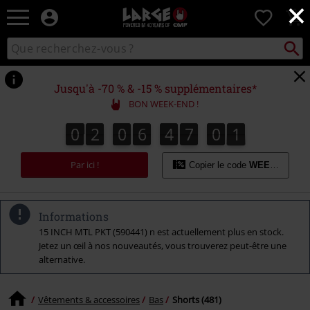
×
EMP
0
-
Merchandising
Recher
Rechercher
Musique,
sur
Gaming,
le
Films
catalogue
Jusqu'à -70 % & -15 % supplémentaires*
&
BON WEEK-END !
Séries
TV
0
2
0
6
4
7
0
0
5
0
2
0
6
4
6
5
9
1
0
6
9
7
0
-
Modes
Par ici !
alternatives
Copier le code
WEEKEND
Informations
15 INCH MTL PKT (590441) n est actuellement plus en stock.
Jetez un œil à nos nouveautés, vous trouverez peut-être une
alternative.
Vêtements & accessoires
Bas
Shorts (481)