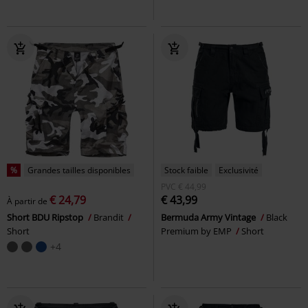
%
Grandes tailles disponibles
Stock faible
Exclusivité
PVC
€ 44,99
€ 24,79
€ 43,99
À partir de
Short BDU Ripstop
Brandit
Bermuda Army Vintage
Black
Short
Premium by EMP
Short
+4