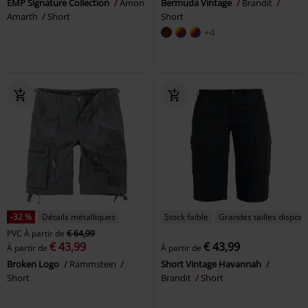
EMP Signature Collection
Amon
Bermuda Vintage
Brandit
Amarth
Short
Short
+4
-32 %
Détails métalliques
Stock faible
Grandes tailles disponi
PVC
À partir de
€ 64,99
€ 43,99
€ 43,99
À partir de
À partir de
Broken Logo
Rammstein
Short Vintage Havannah
Short
Brandit
Short