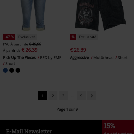
-47 %
Exclusivité
%
Exclusivité
PVC
À partir de
€ 49,99
€ 26,39
€ 26,39
À partir de
Pick Up The Pieces
RED by EMP
Aggressive
Motörhead
Short
Short
1
2
3
...
9
Page 1 sur 9
15%
E-Mail Newsletter
de réduction