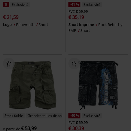
%
Exclusivité
-41 %
Exclusivité
PVC
€ 59,99
€ 21,59
€ 35,19
Logo
Behemoth
Short
Short Imprimé
Rock Rebel by
EMP
Short
Stock faible
Grandes tailles disponibles
-49 %
Exclusivité
PVC
€ 59,99
€ 53,99
€ 30,39
À partir de