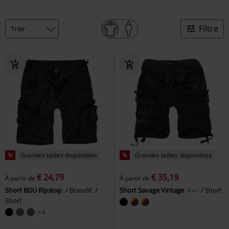
Filtre
%
Grandes tailles disponibles
%
Grandes tailles disponibles
€ 24,79
€ 35,19
À partir de
À partir de
Short BDU Ripstop
Brandit
Short Savage Vintage
---
Short
Short
+4