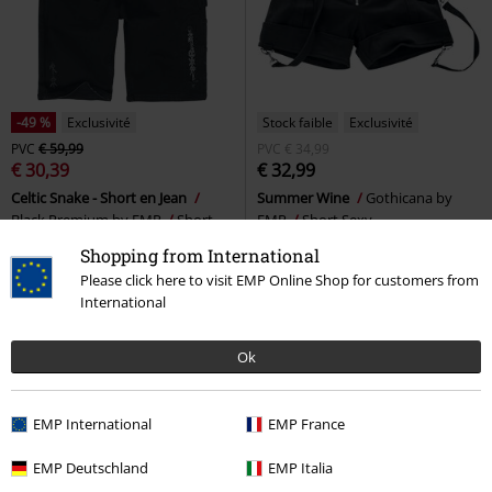
-49 %
Exclusivité
Stock faible
Exclusivité
PVC
€ 59,99
PVC
€ 34,99
€ 30,39
€ 32,99
Celtic Snake - Short en Jean
Summer Wine
Gothicana by
Black Premium by EMP
Short
EMP
Short Sexy
Shopping from International
Please click here to visit EMP Online Shop for customers from
International
Ok
EMP International
EMP France
EMP Deutschland
EMP Italia