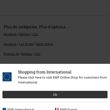
Plus de catégories. Plus d'options.
Musique
Médias
CDs
Musique
Les Styles
Black Metal
Promos %
Médias
CDs
Shopping from International
15%
Please click here to visit EMP Online Shop for customers from
E-Mail Newsletter
de réduction
International
Profitez d'une remise de 15 % en vous
abonnant maintenant !
Plus d'informations
Ok
EMP International
EMP France