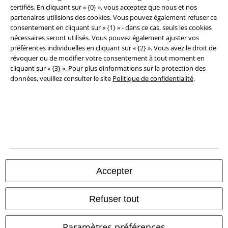
Clauses de confidentialité
certifiés. En cliquant sur « {0} », vous acceptez que nous et nos
partenaires utilisions des cookies. Vous pouvez également refuser ce
consentement en cliquant sur « {1} » - dans ce cas, seuls les cookies
Élimination des déchets et protection de l'environnement
nécessaires seront utilisés. Vous pouvez également ajuster vos
préférences individuelles en cliquant sur « {2} ». Vous avez le droit de
Déclaration de Conformité
révoquer ou de modifier votre consentement à tout moment en
cliquant sur « {3} ». Pour plus dinformations sur la protection des
Informations sur l'accessibilité
données, veuillez consulter le site
Politique de confidentialité
.
Paramètres des Cookies
Période de rétractation
Tous nos prix sont T.T.C. Cependant, ils ne comprennent pas
les frais
denvoi.
© 1986-2026 Large Popmerchandising BV
Accepter
Refuser tout
Boutiques en ligne EMP
Paramètres préférences