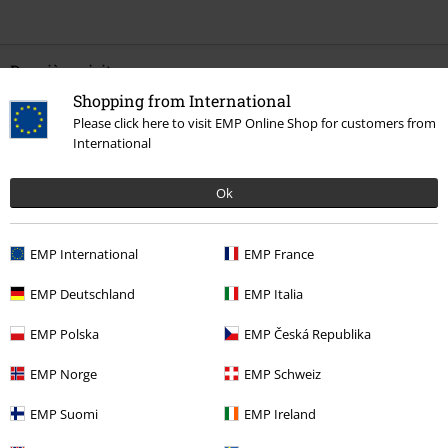
Dernière visite
Shopping from International
Please click here to visit EMP Online Shop for customers from
International
Ok
EMP International
EMP France
-23 %
EMP Deutschland
EMP Italia
PVC
À partir de
€ 59,90
€ 45,89
À partir de
EMP Polska
EMP Česká Republika
EMP Norge
EMP Schweiz
Plus de catégories. Plus d'options.
EMP Suomi
EMP Ireland
Vêtements
Pulls
Hoodies