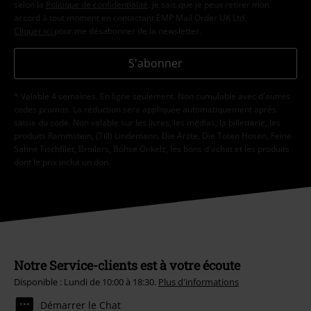
selon la
Politique de confidentialité
. Je sais que je peux retirer mon
accord à tout moment en contactant EMP Mail Order UK Ltd.
Cliquer ici
pour me désabonner de la newsletter.
S'abonner
* Valable 4 semaines. En ligne seulement. Non cumulable avec d'autres
codes promos. La réduction sera appliquée automatiquement après
saisie du code. Non valable sur les livres, les médias, la billetterie, les
produits Rammstein, (Till) Lindemann, Die Ärzte, Die Toten Hosen, Feine
Sahne Fischfilet, Broilers, Böhse Onkelz, les bons d'achat et les produits
dont le prix inclut un don.
Notre Service-clients est à votre écoute
Disponible : Lundi de 10:00 à 18:30.
Plus d'informations
Démarrer le Chat