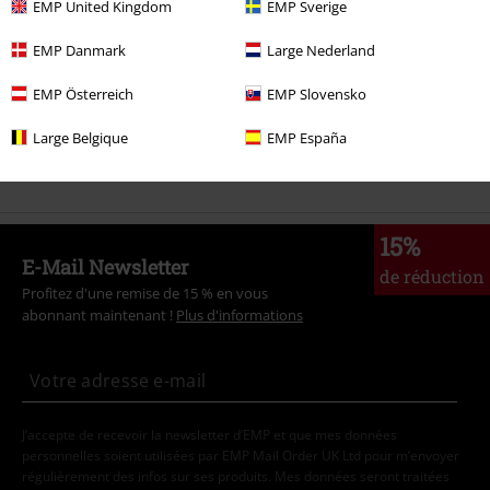
EMP United Kingdom
EMP Sverige
Thèmes
Vêtements noirs
Pulls et gilets noirs
EMP Danmark
Large Nederland
Vêtements & accessoires
Hauts
Sweat-shirts à capuche
EMP Österreich
EMP Slovensko
Films & TV
Vêtements
Pulls
Sweat-shirts à capuche
Large Belgique
EMP España
Young Rebels
Homme
Pull & sweats
15%
E-Mail Newsletter
de réduction
Profitez d'une remise de 15 % en vous
abonnant maintenant !
Plus d'informations
J’accepte de recevoir la newsletter d’EMP et que mes données
personnelles soient utilisées par EMP Mail Order UK Ltd pour m’envoyer
régulièrement des infos sur ses produits. Mes données seront traitées