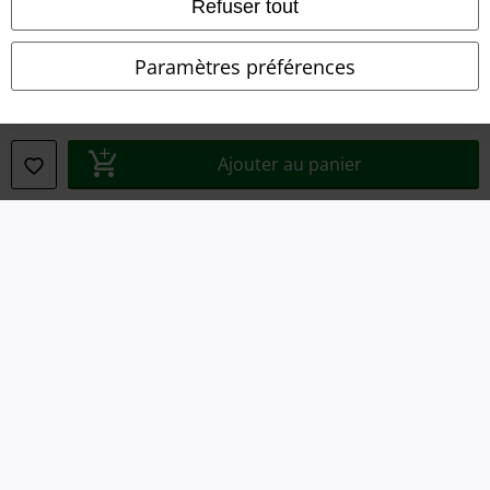
Refuser tout
Déclaration de Conformité
Paramètres préférences
Informations sur l'accessibilité
Paramètres des Cookies
Ajouter au panier
Période de rétractation
Tous nos prix sont T.T.C. Cependant, ils ne comprennent pas
les frais
denvoi.
© 1986-2026 Large Popmerchandising BV
Boutiques en ligne EMP
EMP International
EMP France