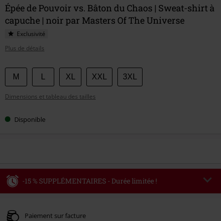
Épée de Pouvoir vs. Bâton du Chaos | Sweat-shirt à
capuche | noir par Masters Of The Universe
Exclusivité
Plus de détails
Choisissez
M
L
XL
XXL
3XL
votre
Dimensions et tableau des tailles
taille
Disponible
-15 % SUPPLÉMENTAIRES - Durée limitée !
Code
WEEKEND
Copier le code
Valable jusqu'au 09/08/2026
Paiement sur facture