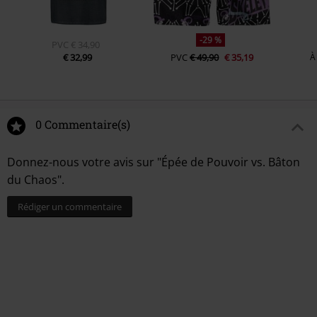
-29 %
PVC
€ 34,90
€ 32,99
PVC
€ 49,90
€ 35,19
À
0 Commentaire(s)
Donnez-nous votre avis sur "Épée de Pouvoir vs. Bâton
du Chaos".
Rédiger un commentaire