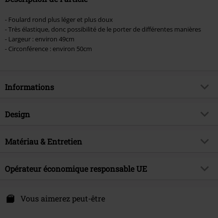
- Foulard rond plus léger et plus doux
- Très élastique, donc possibilité de le porter de différentes manières
- Largeur : environ 49cm
- Circonférence : environ 50cm
Informations
Article n°.
472940
Design
Titre
Écharpe Tube Légère
Catégorie de produit
Écharpe
Brand
Matériau & Entretien
Urban Classics
Couleur
marine
Thématiques
Basics, StreetWear, Cadeaux
Matière extérieure
100% Polyester
Opérateur économique responsable UE
Date de sortie
27/09/2024
Collection
Unisexe
TB International GmbH
Dr.-Robert-Murjahn-Str. 7
Vous aimerez peut-être
64372 Ober-Ramstadt
Germany