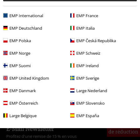
Commentaire
EMP International
EMP France
EMP Deutschland
EMP Italia
Plus de catégories. Plus d'options.
EMP Polska
EMP Česká Republika
Promos %
Accessoires
Écharpes & Bandanas
EMP Norge
EMP Schweiz
Promos %
Marques Vêtements & Accessoires
Urban Classics
EMP Suomi
EMP Ireland
Envoyer le commentaire
Promos %
Femme
Accessoires
EMP United Kingdom
EMP Sverige
Promos %
Homme
Accessoires
EMP Danmark
Large Nederland
Femme
Accessoires Femme
Écharpes & Bandanas
EMP Österreich
EMP Slovensko
Large Belgique
EMP España
15%
E-Mail Newsletter
de réduction
Profitez d'une remise de 15 % en vous