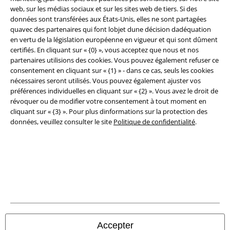
web, sur les médias sociaux et sur les sites web de tiers. Si des
Conditions générales
données sont transférées aux États-Unis, elles ne sont partagées
quavec des partenaires qui font lobjet dune décision dadéquation
Éditeur
en vertu de la législation européenne en vigueur et qui sont dûment
certifiés. En cliquant sur « {0} », vous acceptez que nous et nos
partenaires utilisions des cookies. Vous pouvez également refuser ce
Clauses de confidentialité
consentement en cliquant sur « {1} » - dans ce cas, seuls les cookies
nécessaires seront utilisés. Vous pouvez également ajuster vos
Élimination des déchets et protection de l'environnement
préférences individuelles en cliquant sur « {2} ». Vous avez le droit de
révoquer ou de modifier votre consentement à tout moment en
Déclaration de Conformité
cliquant sur « {3} ». Pour plus dinformations sur la protection des
données, veuillez consulter le site
Politique de confidentialité
.
Informations sur l'accessibilité
Paramètres des Cookies
Période de rétractation
Tous nos prix sont T.T.C. Cependant, ils ne comprennent pas
les frais
denvoi.
© 1986-2026 Large Popmerchandising BV
Accepter