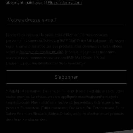
abonnant maintenant !
Plus d'informations
J’accepte de recevoir la newsletter d’EMP et que mes données
personnelles soient utilisées par EMP Mail Order UK Ltd pour m’envoyer
régulièrement des infos sur ses produits. Mes données seront traitées
selon la
Politique de confidentialité
. Je sais que je peux retirer mon
accord à tout moment en contactant EMP Mail Order UK Ltd.
Cliquer ici
pour me désabonner de la newsletter.
S'abonner
* Valable 4 semaines. En ligne seulement. Non cumulable avec d'autres
codes promos. La réduction sera appliquée automatiquement après
saisie du code. Non valable sur les livres, les médias, la billetterie, les
produits Rammstein, (Till) Lindemann, Die Ärzte, Die Toten Hosen, Feine
Sahne Fischfilet, Broilers, Böhse Onkelz, les bons d'achat et les produits
dont le prix inclut un don.