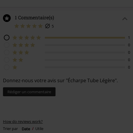
1 Commentaire(s)
5
1
0
0
0
0
Donnez-nous votre avis sur "Écharpe Tube Légère".
Rédiger un commentaire
How do reviews work?
Trier par
Date
Utile