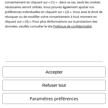
consentement en cliquant sur « {1} » - dans ce cas, seuls les cookies
Élimination des déchets et protection de l'environnement
nécessaires seront utilisés. Vous pouvez également ajuster vos
préférences individuelles en cliquant sur « {2} ». Vous avez le droit de
Déclaration de Conformité
révoquer ou de modifier votre consentement à tout moment en
cliquant sur « {3} ». Pour plus dinformations sur la protection des
Informations sur l'accessibilité
données, veuillez consulter le site
Politique de confidentialité
.
Paramètres des Cookies
Période de rétractation
Tous nos prix sont T.T.C. Cependant, ils ne comprennent pas
les frais
denvoi.
© 1986-2026 Large Popmerchandising BV
Accepter
Refuser tout
Boutiques en ligne EMP
Paramètres préférences
EMP International