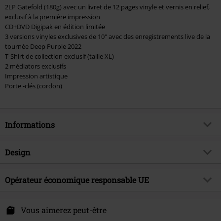
2LP Gatefold (180g) avec un livret de 12 pages vinyle et vernis en relief,
exclusif à la première impression
CD+DVD Digipak en édition limitée
3 versions vinyles exclusives de 10" avec des enregistrements live de la
tournée Deep Purple 2022
T-Shirt de collection exclusif (taille XL)
2 médiators exclusifs
Impression artistique
Porte -clés (cordon)
Informations
Article n°.
570463
Design
Titre
=1
Catégorie de produit
LP
Genre (musique)
Opérateur économique responsable UE
Hard Rock
Média - Format
LP & CD & DVD
Thématiques
Groupes
Edel Music & Entertainment GmbH
Neumühlen 17
Vous aimerez peut-être
bestOf
true
22763 Hamburg