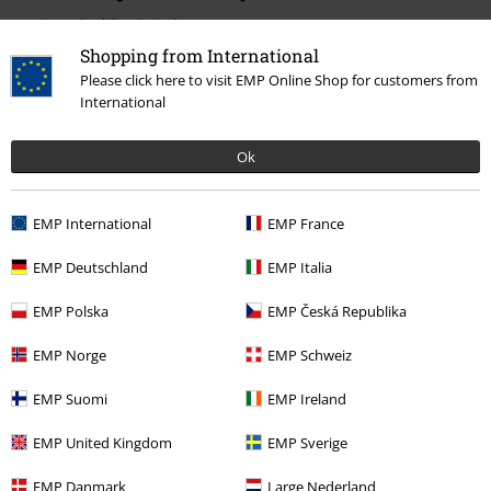
Musique
Médias
Vinyle
Shopping from International
Musique
Les Styles
Hardrock
Please click here to visit EMP Online Shop for customers from
International
Musique
Les Styles
Rock
Promos %
Médias
Vinyl
Ok
Musique
Top Bands
Deep Purple
EMP International
EMP France
EMP Deutschland
EMP Italia
15%
EMP Polska
EMP Česká Republika
E-Mail Newsletter
de réduction
Profitez d'une remise de 15 % en vous
EMP Norge
EMP Schweiz
abonnant maintenant !
Plus d'informations
EMP Suomi
EMP Ireland
EMP United Kingdom
EMP Sverige
J’accepte de recevoir la newsletter d’EMP et que mes données
EMP Danmark
Large Nederland