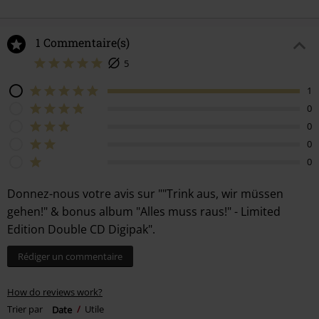
1 Commentaire(s)
5
1
0
0
0
0
Donnez-nous votre avis sur ""Trink aus, wir müssen
gehen!" & bonus album "Alles muss raus!" - Limited
Edition Double CD Digipak".
Rédiger un commentaire
How do reviews work?
Trier par
Date
Utile