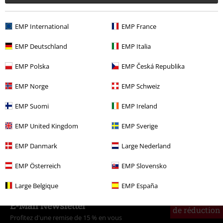
Commentaire
EMP International
EMP France
EMP Deutschland
EMP Italia
Plus de catégories. Plus d'options.
EMP Polska
EMP Česká Republika
Musique
Médias
CDs
EMP Norge
EMP Schweiz
Musique
Les Styles
Rock
EMP Suomi
EMP Ireland
Envoyer le commentaire
Musique
Les Styles
Punkrock
EMP United Kingdom
EMP Sverige
Musique
Top Bands
Die Toten Hosen
EMP Danmark
Large Nederland
Promos %
Médias
CDs
EMP Österreich
EMP Slovensko
Large Belgique
EMP España
15%
E-Mail Newsletter
de réduction
Profitez d'une remise de 15 % en vous