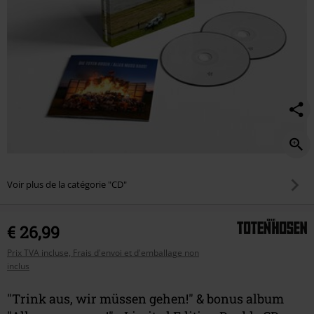
%22alles-
muss-
raus%21%22-
-
-
limited-
edition-
double-
cd-
digipak/602100St.html
Voir plus de la catégorie "CD"
€ 26,99
Prix TVA incluse, Frais d'envoi et d'emballage non
inclus
"Trink aus, wir müssen gehen!" & bonus album