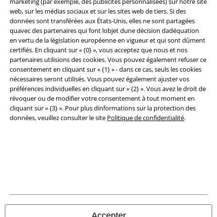
marketing (par exemple, des publicités personnalisées) sur notre site
web, sur les médias sociaux et sur les sites web de tiers. Si des
Conditions générales
données sont transférées aux États-Unis, elles ne sont partagées
quavec des partenaires qui font lobjet dune décision dadéquation
Éditeur
en vertu de la législation européenne en vigueur et qui sont dûment
certifiés. En cliquant sur « {0} », vous acceptez que nous et nos
Clauses de confidentialité
partenaires utilisions des cookies. Vous pouvez également refuser ce
consentement en cliquant sur « {1} » - dans ce cas, seuls les cookies
nécessaires seront utilisés. Vous pouvez également ajuster vos
Élimination des déchets et protection de l'environnement
préférences individuelles en cliquant sur « {2} ». Vous avez le droit de
révoquer ou de modifier votre consentement à tout moment en
Déclaration de Conformité
cliquant sur « {3} ». Pour plus dinformations sur la protection des
données, veuillez consulter le site
Politique de confidentialité
.
Informations sur l'accessibilité
Paramètres des Cookies
Période de rétractation
Tous nos prix sont T.T.C. Cependant, ils ne comprennent pas
les frais
denvoi.
© 1986-2026 Large Popmerchandising BV
Accepter