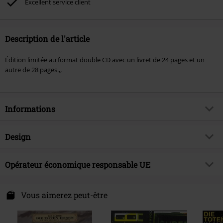
Excellent service client
Description de l'article
Édition limitée au format double CD avec un livret de 24 pages et un
autre de 28 pages.,,
Informations
Article n°.
602100
Design
Titre
"Trink aus, wir müssen gehen!" &
bonus album "Alles muss raus!" -
Catégorie de produit
CD
Opérateur économique responsable UE
Limited Edition Double CD Digipak
Média - Format
2-CD
Warner Music Group Germany Holding GmbH
Genre (musique)
Punk Rock
Alter Wandrahm 14
Vous aimerez peut-être
Thématiques
Groupes
20457 Hamburg
Germany
Artiste
Die Toten Hosen