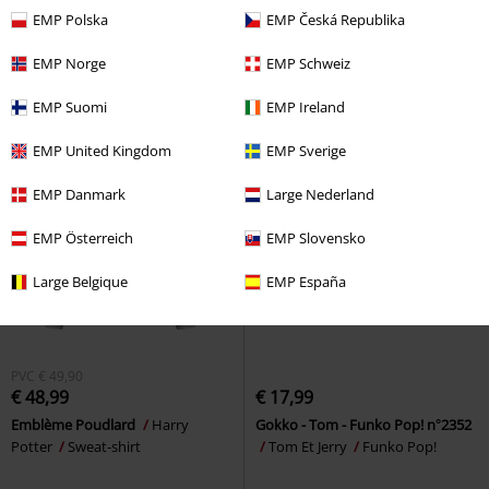
Snoopy und Woodstock
La Carte Du Maraudeur
Harry
EMP Polska
EMP Česká Republika
Snoopy
Figurine en peluche
Potter
Sweat-shirt à capuche
EMP Norge
EMP Schweiz
EMP Suomi
EMP Ireland
EMP United Kingdom
EMP Sverige
EMP Danmark
Large Nederland
EMP Österreich
EMP Slovensko
Large Belgique
EMP España
PVC
€ 49,90
€ 48,99
€ 17,99
Emblème Poudlard
Harry
Gokko - Tom - Funko Pop! n°2352
Potter
Sweat-shirt
Tom Et Jerry
Funko Pop!