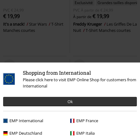
Exclusivité
Grandes tailles disponib
PVC
€ 24,99
PVC
À partir de
€ 24,99
€ 19,99
€ 19,99
À partir de
It's a snack!
Star Wars
T-Shirt
Freddy Krueger
Les Griffes De La
Manches courtes
Nuit
T-Shirt Manches courtes
Shopping from International
Please click here to visit EMP Online Shop for customers from
International
Ok
EMP International
EMP France
Grandes tailles disponibles
PVC
€ 59,90
EMP Deutschland
EMP Italia
€ 19,99
€ 53,99