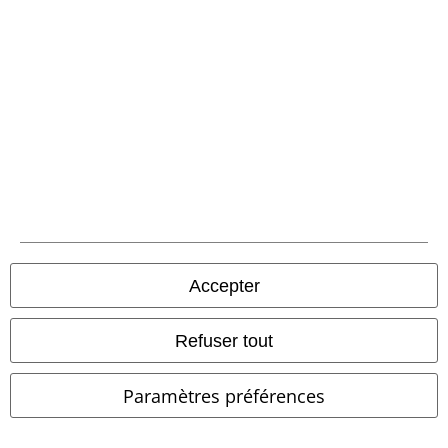
Conditions générales
Éditeur
Clauses de confidentialité
Élimination des déchets et protection de l'environnement
Déclaration de Conformité
Informations sur l'accessibilité
Accepter
Paramètres des Cookies
Période de rétractation
Refuser tout
Tous nos prix sont T.T.C. Cependant, ils ne comprennent pas
les frais
Paramètres préférences
denvoi.
© 1986-2026 Large Popmerchandising BV