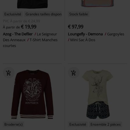
Exclusivité
Grandes tailles disponibles
Stock faible
PVC
À partir de
€ 24,99
€ 19,99
€ 97,99
À partir de
Azog - The Defiler
Le Seigneur
Loungefly - Demona
Gargoyles
Des Anneaux
T-Shirt Manches
Mini Sac À Dos
courtes
Broderie(s)
Exclusivité
Ensemble 2 pièces