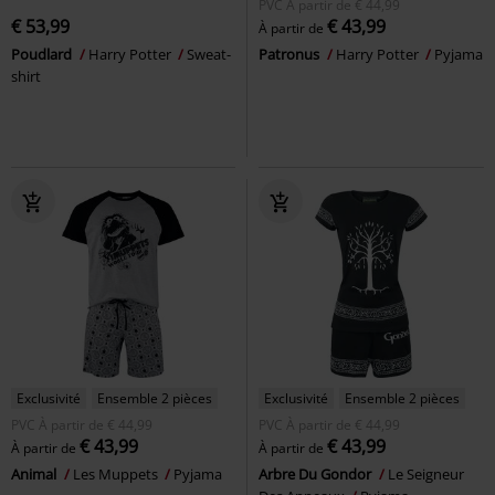
PVC
À partir de
€ 44,99
€ 53,99
€ 43,99
À partir de
Poudlard
Harry Potter
Sweat-
Patronus
Harry Potter
Pyjama
shirt
Exclusivité
Ensemble 2 pièces
Exclusivité
Ensemble 2 pièces
PVC
À partir de
€ 44,99
PVC
À partir de
€ 44,99
€ 43,99
€ 43,99
À partir de
À partir de
Animal
Les Muppets
Pyjama
Arbre Du Gondor
Le Seigneur