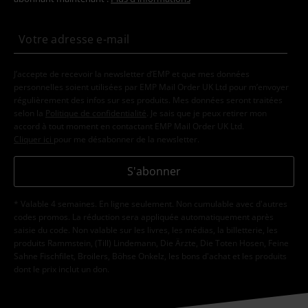
J’accepte de recevoir la newsletter d’EMP et que mes données
personnelles soient utilisées par EMP Mail Order UK Ltd pour m’envoyer
régulièrement des infos sur ses produits. Mes données seront traitées
selon la
Politique de confidentialité
. Je sais que je peux retirer mon
accord à tout moment en contactant EMP Mail Order UK Ltd.
Cliquer ici
pour me désabonner de la newsletter.
S'abonner
* Valable 4 semaines. En ligne seulement. Non cumulable avec d'autres
codes promos. La réduction sera appliquée automatiquement après
saisie du code. Non valable sur les livres, les médias, la billetterie, les
produits Rammstein, (Till) Lindemann, Die Ärzte, Die Toten Hosen, Feine
Sahne Fischfilet, Broilers, Böhse Onkelz, les bons d'achat et les produits
dont le prix inclut un don.