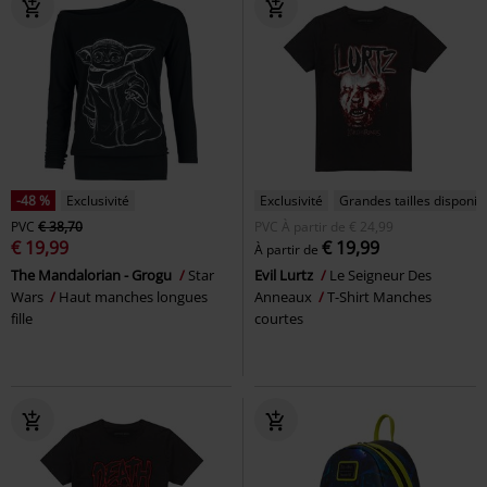
-48 %
Exclusivité
Exclusivité
Grandes tailles disponib
PVC
€ 38,70
PVC
À partir de
€ 24,99
€ 19,99
€ 19,99
À partir de
The Mandalorian - Grogu
Star
Evil Lurtz
Le Seigneur Des
Wars
Haut manches longues
Anneaux
T-Shirt Manches
fille
courtes