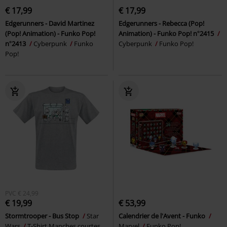
€ 17,99
€ 17,99
Edgerunners - David Martinez
Edgerunners - Rebecca (Pop!
(Pop! Animation) - Funko Pop!
Animation) - Funko Pop! n°2415
n°2413
Cyberpunk
Funko
Cyberpunk
Funko Pop!
Pop!
PVC
€ 24,99
€ 19,99
€ 53,99
Stormtrooper - Bus Stop
Star
Calendrier de l'Avent - Funko
Wars
T-Shirt Manches courtes
Marvel
Funko Pop!