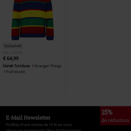
Exclusivité
PVC
€ 69,99
€ 64,99
Derek Turnbow
Stranger Things
Pull tricoté
15%
E-Mail Newsletter
de réduction
Profitez d'une remise de 15 % en vous
abonnant maintenant !
Plus d'informations