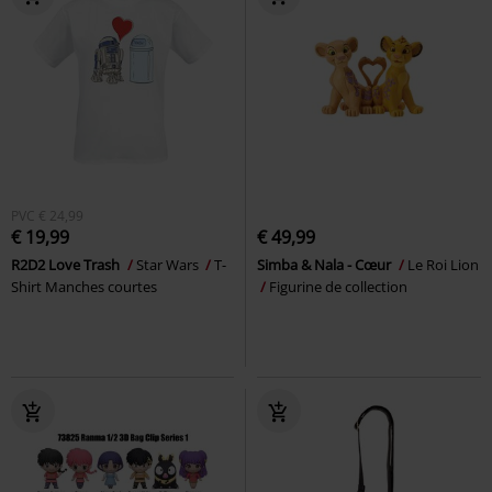
PVC
€ 24,99
€ 19,99
€ 49,99
R2D2 Love Trash
Star Wars
T-
Simba & Nala - Cœur
Le Roi Lion
Shirt Manches courtes
Figurine de collection