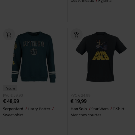
Des Anneaux
Pyjama
Patchs
PVC
€ 59,90
PVC
€ 24,99
€ 48,99
€ 19,99
Serpentard
Harry Potter
Han Solo
Star Wars
T-Shirt
Sweat-shirt
Manches courtes