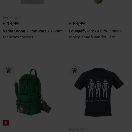
PVC
€ 24,99
€ 19,99
€ 69,99
Vader Drone
Star Wars
T-Shirt
Loungefly - Pickle Rick
Rick &
Manches courtes
Morty
Sac à bandoulière
%
PVC
€ 24,99