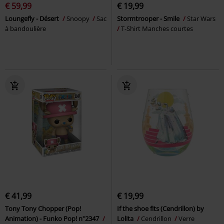
€ 59,99
€ 19,99
Loungefly - Désert
Snoopy
Sac
Stormtrooper - Smile
Star Wars
à bandoulière
T-Shirt Manches courtes
€ 41,99
€ 19,99
Tony Tony Chopper (Pop!
If the shoe fits (Cendrillon) by
Animation) - Funko Pop! n°2347
Lolita
Cendrillon
Verre