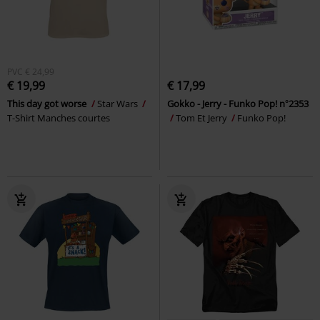
PVC
€ 24,99
€ 19,99
€ 17,99
This day got worse
Star Wars
Gokko - Jerry - Funko Pop! n°2353
T-Shirt Manches courtes
Tom Et Jerry
Funko Pop!