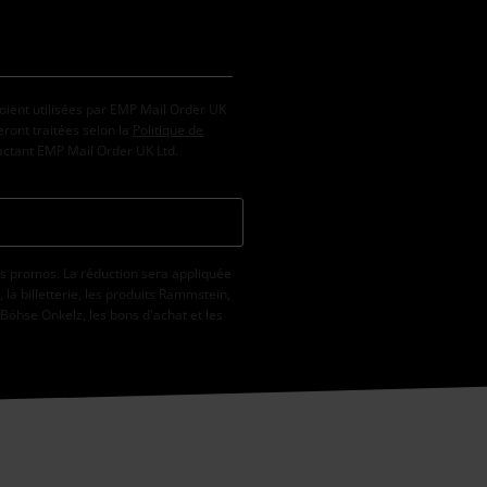
oient utilisées par EMP Mail Order UK
ront traitées selon la
Politique de
tactant EMP Mail Order UK Ltd.
s promos. La réduction sera appliquée
la billetterie, les produits Rammstein,
 Böhse Onkelz, les bons d'achat et les