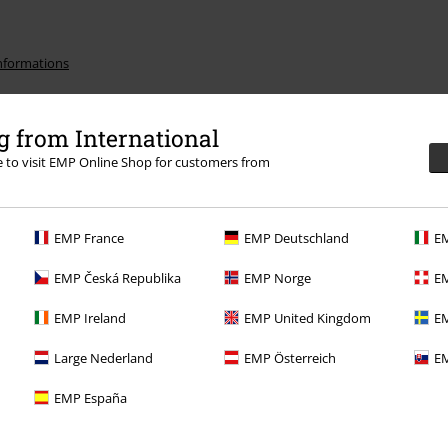
informations
 from International
re to visit EMP Online Shop for customers from
Offre pour toi
EMP France
EMP Deutschland
EM
Concours
EMP Česká Republika
EMP Norge
EM
Bons d'achat Large
EMP Ireland
EMP United Kingdom
EM
EMP Backstage Club
Large Nederland
EMP Österreich
EM
EMP España