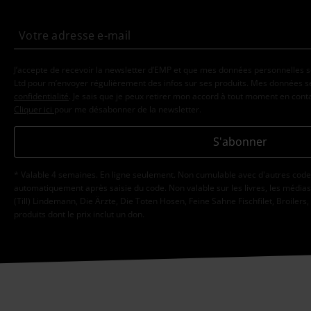
J’accepte de recevoir la newsletter d’EMP et que mes données personnelles s
Ltd pour m’envoyer régulièrement des infos sur ses produits. Mes données se
confidentialité
. Je sais que je peux retirer mon accord à tout moment en con
Cliquer ici
pour me désabonner de la newsletter.
S'abonner
* Valable 4 semaines. En ligne seulement. Non cumulable avec d'autres code
automatiquement après saisie du code. Non valable sur les livres, les médias, 
(Till) Lindemann, Die Ärzte, Die Toten Hosen, Feine Sahne Fischfilet, Broilers,
produits dont le prix inclut un don.