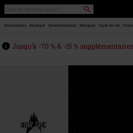
Voir le
Rechercher
Rechercher
contenu
sur
principal
le
catalogue
Nouveautés
Musique
Divertissement
Marques
Style de vie
Fem
Jusqu'à -70 % & -15 % supplémentaire