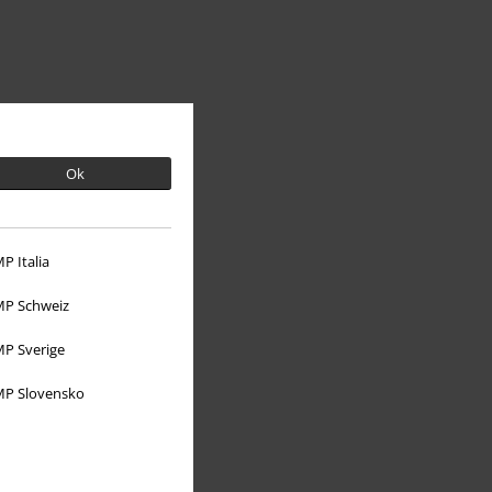
Ok
À propos d'EMP
P Italia
Réseau d'Affiliation
P Schweiz
Durabilité
P Sverige
P Slovensko