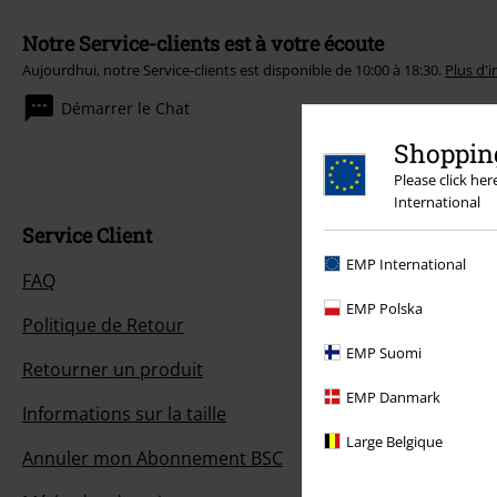
Notre Service-clients est à votre écoute
Aujourdhui, notre Service-clients est disponible de 10:00 à 18:30.
Plus d'
Démarrer le Chat
Shopping
Please click he
International
Service Client
EMP International
FAQ
EMP Polska
Politique de Retour
EMP Suomi
Retourner un produit
EMP Danmark
Informations sur la taille
Large Belgique
Annuler mon Abonnement BSC