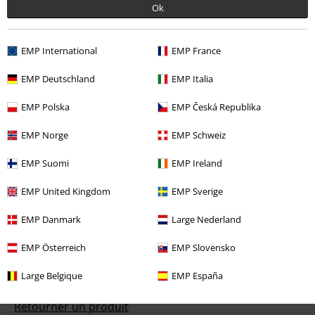
Ok
EMP International
EMP France
EMP Deutschland
EMP Italia
Notre Service-clients est à votre écoute
EMP Polska
EMP Česká Republika
Vous pourrez nous joindre demain entre 10:00 et 18:30.
Plus
d'informations
EMP Norge
EMP Schweiz
Démarrer le Chat
EMP Suomi
EMP Ireland
EMP United Kingdom
EMP Sverige
Service Client
EMP Danmark
Large Nederland
EMP Österreich
EMP Slovensko
FAQ
Large Belgique
EMP España
Politique de Retour
Retourner un produit