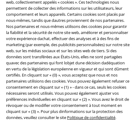
web, collectivement appelés « cookies ». Ces technologies nous
permettent de collecter des informations sur les utilisateurs, leur
Légal
comportement et leurs appareils. Certains cookies sont placés par
nous-mêmes, tandis que dautres proviennent de nos partenaires.
Conditions générales
Nos partenaires et nous-mêmes utilisons des cookies pour garantir
la fiabilité et la sécurité de notre site web, améliorer et personnaliser
Éditeur
votre expérience dachat, effectuer des analyses et à des fins de
marketing (par exemple, des publicités personnalisées) sur notre site
Clauses de confidentialité
web, sur les médias sociaux et sur les sites web de tiers. Si des
données sont transférées aux États-Unis, elles ne sont partagées
Élimination des déchets et protection de l'environnement
quavec des partenaires qui font lobjet dune décision dadéquation
en vertu de la législation européenne en vigueur et qui sont dûment
certifiés. En cliquant sur « {0} », vous acceptez que nous et nos
Déclaration de Conformité
partenaires utilisions des cookies. Vous pouvez également refuser ce
consentement en cliquant sur « {1} » - dans ce cas, seuls les cookies
Informations sur l'accessibilité
nécessaires seront utilisés. Vous pouvez également ajuster vos
préférences individuelles en cliquant sur « {2} ». Vous avez le droit de
Paramètres des Cookies
révoquer ou de modifier votre consentement à tout moment en
cliquant sur « {3} ». Pour plus dinformations sur la protection des
Période de rétractation
données, veuillez consulter le site
Politique de confidentialité
.
Tous nos prix sont T.T.C. Cependant, ils ne comprennent pas
les frais
denvoi.