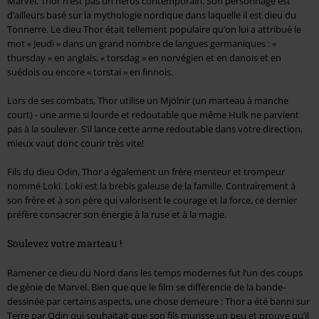
Marvel, Thor n’est pas un héros contemporain. Son personnage est
d’ailleurs basé sur la mythologie nordique dans laquelle il est dieu du
Tonnerre. Le dieu Thor était tellement populaire qu’on lui a attribué le
mot « Jeudi » dans un grand nombre de langues germaniques : «
thursday » en anglais, « torsdag » en norvégien et en danois et en
suédois ou encore « torstai » en finnois.
Lors de ses combats, Thor utilise un Mjölnir (un marteau à manche
court) - une arme si lourde et redoutable que même Hulk ne parvient
pas à la soulever. S’il lance cette arme redoutable dans votre direction,
mieux vaut donc courir très vite!
Fils du dieu Odin, Thor a également un frère menteur et trompeur
nommé Loki. Loki est la brebis galeuse de la famille. Contrairement à
son frère et à son père qui valorisent le courage et la force, ce dernier
préfère consacrer son énergie à la ruse et à la magie.
Soulevez votre marteau !
Ramener ce dieu du Nord dans les temps modernes fut l’un des coups
de génie de Marvel. Bien que que le film se différencie de la bande-
dessinée par certains aspects, une chose demeure : Thor a été banni sur
Terre par Odin qui souhaitait que son fils murisse un peu et prouve qu’il