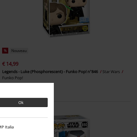
%
Nouveau
€ 14,99
Legends - Luke (Phosphorescent) - Funko Pop! n°846
Star Wars
Funko Pop!
Ok
P Italia