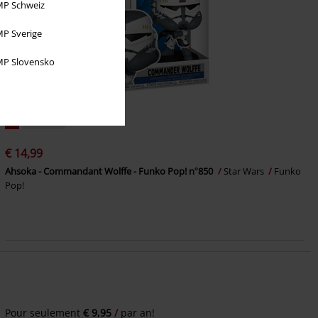
P Schweiz
P Sverige
P Slovensko
%
Nouveau
€ 14,99
Ahsoka - Commandant Wolffe - Funko Pop! n°850
Star Wars
Funko
Pop!
Pour seulement
€ 9,95
par an!