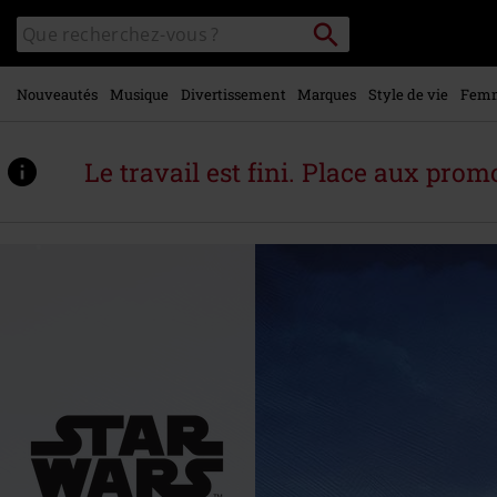
Voir le
Rechercher
Rechercher
contenu
sur
principal
le
catalogue
Nouveautés
Musique
Divertissement
Marques
Style de vie
Fem
Le travail est fini. Place aux promo