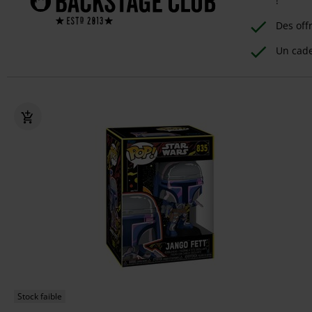
!
Des off
Un cad
Stock faible