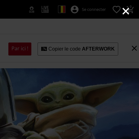
×
0
Se connecter
Par ici !
Copier le code
AFTERWORK