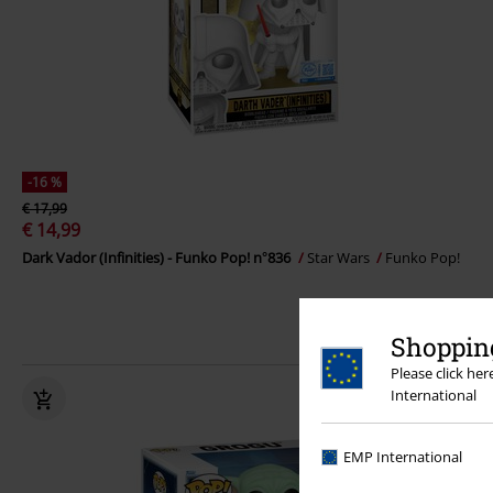
-16 %
€ 17,99
€ 14,99
Dark Vador (Infinities) - Funko Pop! n°836
Star Wars
Funko Pop!
Shopping
Please click he
International
EMP International