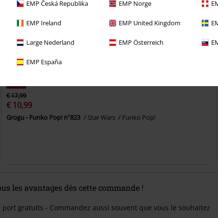
EMP Česká Republika
EMP Norge
EM
EMP Ireland
EMP United Kingdom
EM
Large Nederland
EMP Österreich
EM
EMP España
-38 %
€ 17,99
€ 10,99
Grogu - Funko Pop! n°823
Star Wars
Funko Pop!
tous les avantages dès cette commande !
e port gratuits - Commandez aussi souvent que vous le souhaitez