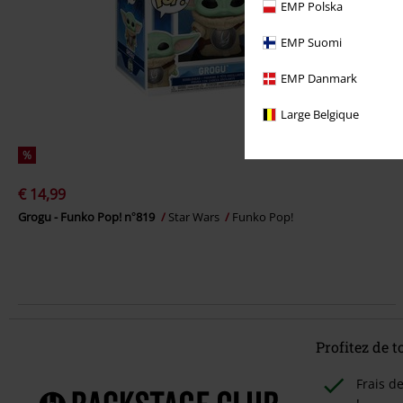
EMP Polska
EMP Suomi
EMP Danmark
Large Belgique
%
€ 14,99
Grogu - Funko Pop! n°819
Star Wars
Funko Pop!
Profitez de 
Frais d