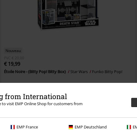
Nouveau
PVC
€ 20,00
€ 19,99
Étoile Noire - (Bitty Pop! Bitty Box)
Star Wars
Funko Bitty Pop!
 from International
re to visit EMP Online Shop for customers from
EMP France
EMP Deutschland
EM