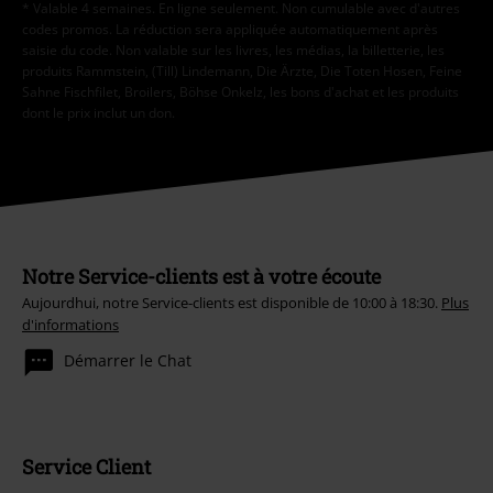
* Valable 4 semaines. En ligne seulement. Non cumulable avec d'autres
codes promos. La réduction sera appliquée automatiquement après
saisie du code. Non valable sur les livres, les médias, la billetterie, les
produits Rammstein, (Till) Lindemann, Die Ärzte, Die Toten Hosen, Feine
Sahne Fischfilet, Broilers, Böhse Onkelz, les bons d'achat et les produits
dont le prix inclut un don.
Notre Service-clients est à votre écoute
Aujourdhui, notre Service-clients est disponible de 10:00 à 18:30.
Plus
d'informations
Démarrer le Chat
Service Client