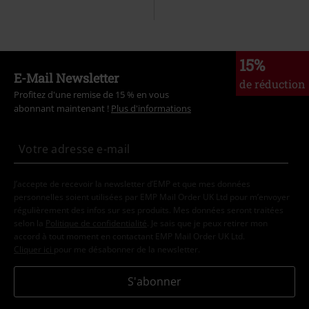
15%
E-Mail Newsletter
de réduction
Profitez d'une remise de 15 % en vous
abonnant maintenant !
Plus d'informations
J’accepte de recevoir la newsletter d’EMP et que mes données
personnelles soient utilisées par EMP Mail Order UK Ltd pour m’envoyer
régulièrement des infos sur ses produits. Mes données seront traitées
selon la
Politique de confidentialité
. Je sais que je peux retirer mon
accord à tout moment en contactant EMP Mail Order UK Ltd.
Cliquer ici
pour me désabonner de la newsletter.
S'abonner