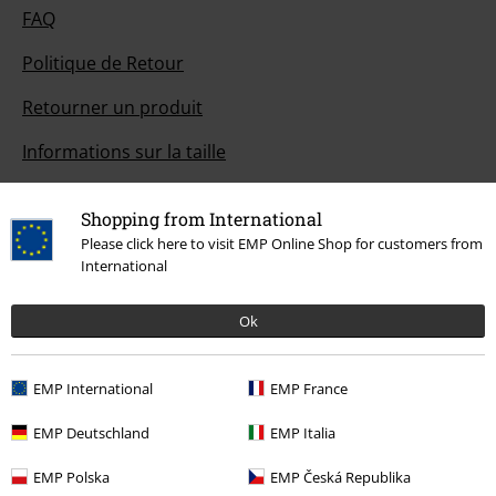
FAQ
Politique de Retour
Retourner un produit
Informations sur la taille
Annuler mon Abonnement BSC
Shopping from International
Méthodes de paiement
Please click here to visit EMP Online Shop for customers from
International
Ok
Offre pour toi
Concours
EMP International
EMP France
Bons d'achat Large
EMP Deutschland
EMP Italia
EMP Backstage Club
EMP Polska
EMP Česká Republika