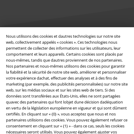
Nous utilisons des cookies et dautres technologies sur notre site
Légal
web, collectivement appelés « cookies ». Ces technologies nous
permettent de collecter des informations sur les utilisateurs, leur
Conditions générales
comportement et leurs appareils. Certains cookies sont placés par
nous-mêmes, tandis que dautres proviennent de nos partenaires.
Nos partenaires et nous-mêmes utilisons des cookies pour garantir
Éditeur
la fiabilité et la sécurité de notre site web, améliorer et personnaliser
votre expérience dachat, effectuer des analyses et à des fins de
Clauses de confidentialité
marketing (par exemple, des publicités personnalisées) sur notre site
web, sur les médias sociaux et sur les sites web de tiers. Si des
Élimination des déchets et protection de l'environnement
données sont transférées aux États-Unis, elles ne sont partagées
quavec des partenaires qui font lobjet dune décision dadéquation
Déclaration de Conformité
en vertu de la législation européenne en vigueur et qui sont dûment
certifiés. En cliquant sur « {0} », vous acceptez que nous et nos
partenaires utilisions des cookies. Vous pouvez également refuser ce
Informations sur l'accessibilité
consentement en cliquant sur « {1} » - dans ce cas, seuls les cookies
nécessaires seront utilisés. Vous pouvez également ajuster vos
Paramètres des Cookies