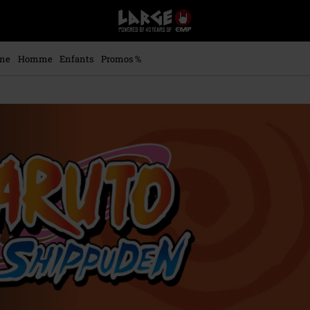
EMP
-
Merchandising
Musique,
me
Homme
Enfants
Promos %
Gaming,
Films
&
Séries
TV
-
Modes
alternatives