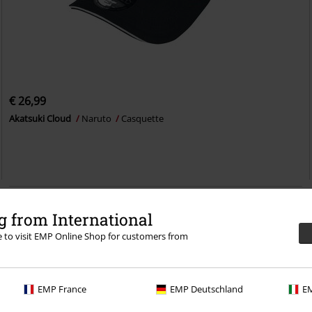
€ 26,99
Akatsuki Cloud
Naruto
Casquette
 from International
re to visit EMP Online Shop for customers from
EMP France
EMP Deutschland
EM