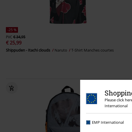
-25 %
PVC
€ 34,95
€ 25,99
Shippuden - Itachi clouds
Naruto
T-Shirt Manches courtes
Shopping
Please click he
International
EMP International