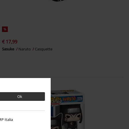
%
€ 17,99
Sasuke
Naruto
Casquette
Ok
P Italia