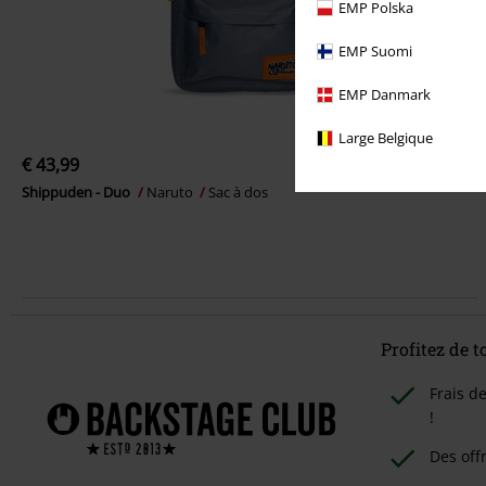
EMP Polska
EMP Suomi
EMP Danmark
Large Belgique
€ 43,99
Shippuden - Duo
Naruto
Sac à dos
Profitez de 
Frais d
!
Des off