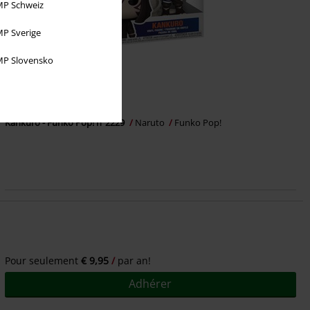
P Schweiz
P Sverige
P Slovensko
Stock faible
€ 17,99
Kankuro - Funko Pop! n°2229
Naruto
Funko Pop!
Pour seulement
€ 9,95
par an!
Adhérer