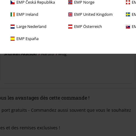
EMP Česká Republika
EMP Norge
EM
EMP Ireland
EMP United Kingdom
EM
Large Nederland
EMP Österreich
EM
Stock faible
EMP España
€ 16,99
Shuriken Akatsuki
Naruto
Mug
tous les avantages dès cette commande !
e port gratuits - Commandez aussi souvent que vous le souhaitez
res et des remises exclusives !