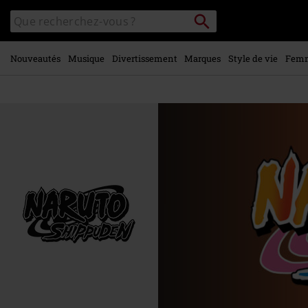
Voir le
Rechercher
Rechercher
contenu
sur
principal
le
catalogue
Nouveautés
Musique
Divertissement
Marques
Style de vie
Fem