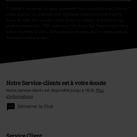
* Valable 4 semaines. En ligne seulement. Non cumulable avec d'autres
codes promos. La réduction sera appliquée automatiquement après
saisie du code. Non valable sur les livres, les médias, la billetterie, les
produits Rammstein, (Till) Lindemann, Die Ärzte, Die Toten Hosen, Feine
Sahne Fischfilet, Broilers, Böhse Onkelz, les bons d'achat et les produits
dont le prix inclut un don.
Notre Service-clients est à votre écoute
Notre Service-clients est disponible jusqu à 18:30.
Plus
d'informations
Démarrer le Chat
Service Client