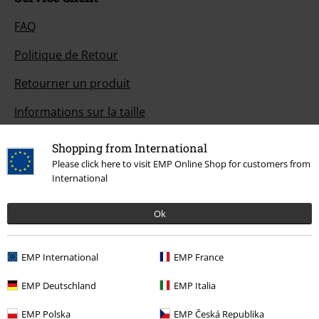
FAQ
Politique de Retour
Retourner un produit
Informations sur la taille
Annuler mon Abonnement BSC
Shopping from International
Please click here to visit EMP Online Shop for customers from
Méthodes de paiement
International
Ok
Offre pour toi
EMP International
EMP France
Concours
EMP Deutschland
EMP Italia
Bons d'achat Large
EMP Polska
EMP Česká Republika