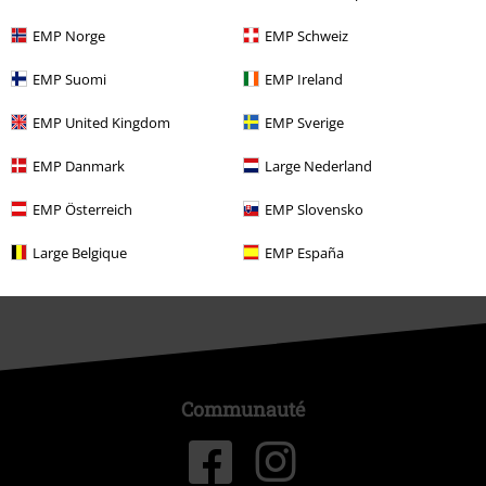
EMP Backstage Club
EMP Norge
EMP Schweiz
EMP Suomi
EMP Ireland
À propos d'EMP
EMP United Kingdom
EMP Sverige
Réseau d'Affiliation
EMP Danmark
Large Nederland
Durabilité
EMP Österreich
EMP Slovensko
Large Belgique
EMP España
Communauté