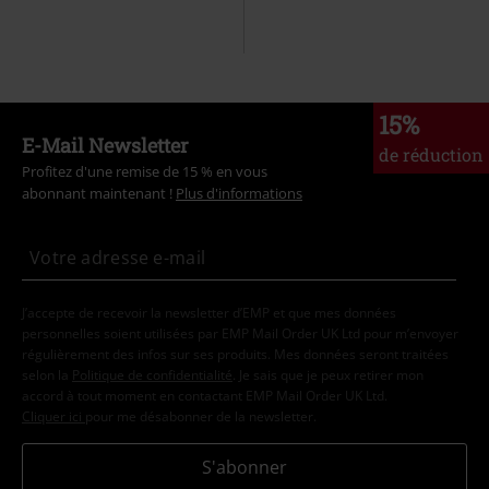
15%
E-Mail Newsletter
de réduction
Profitez d'une remise de 15 % en vous
abonnant maintenant !
Plus d'informations
J’accepte de recevoir la newsletter d’EMP et que mes données
personnelles soient utilisées par EMP Mail Order UK Ltd pour m’envoyer
régulièrement des infos sur ses produits. Mes données seront traitées
selon la
Politique de confidentialité
. Je sais que je peux retirer mon
accord à tout moment en contactant EMP Mail Order UK Ltd.
Cliquer ici
pour me désabonner de la newsletter.
S'abonner