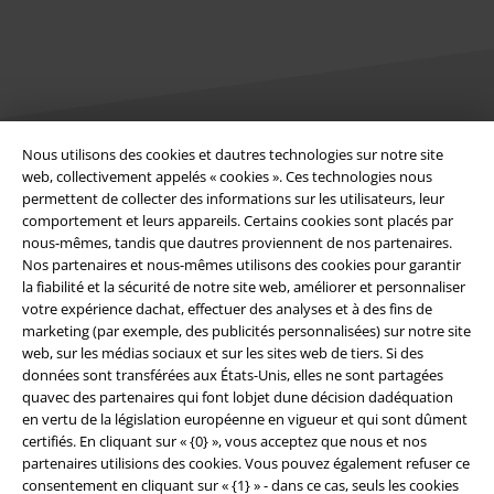
Nous utilisons des cookies et dautres technologies sur notre site
Légal
web, collectivement appelés « cookies ». Ces technologies nous
permettent de collecter des informations sur les utilisateurs, leur
Conditions générales
comportement et leurs appareils. Certains cookies sont placés par
nous-mêmes, tandis que dautres proviennent de nos partenaires.
Nos partenaires et nous-mêmes utilisons des cookies pour garantir
Éditeur
la fiabilité et la sécurité de notre site web, améliorer et personnaliser
votre expérience dachat, effectuer des analyses et à des fins de
Clauses de confidentialité
marketing (par exemple, des publicités personnalisées) sur notre site
web, sur les médias sociaux et sur les sites web de tiers. Si des
Élimination des déchets et protection de l'environnement
données sont transférées aux États-Unis, elles ne sont partagées
quavec des partenaires qui font lobjet dune décision dadéquation
Déclaration de Conformité
en vertu de la législation européenne en vigueur et qui sont dûment
certifiés. En cliquant sur « {0} », vous acceptez que nous et nos
partenaires utilisions des cookies. Vous pouvez également refuser ce
Informations sur l'accessibilité
consentement en cliquant sur « {1} » - dans ce cas, seuls les cookies