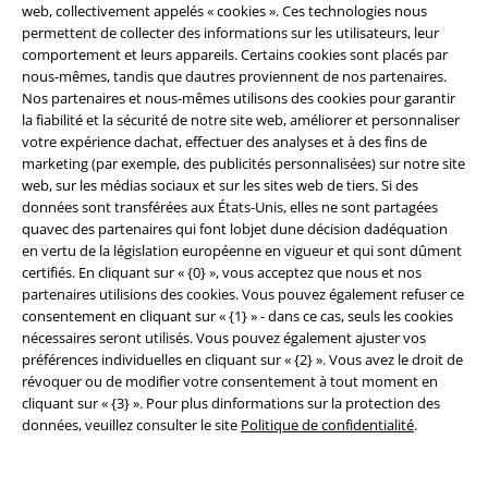
Légal
web, collectivement appelés « cookies ». Ces technologies nous
permettent de collecter des informations sur les utilisateurs, leur
Conditions générales
comportement et leurs appareils. Certains cookies sont placés par
nous-mêmes, tandis que dautres proviennent de nos partenaires.
Éditeur
Nos partenaires et nous-mêmes utilisons des cookies pour garantir
la fiabilité et la sécurité de notre site web, améliorer et personnaliser
votre expérience dachat, effectuer des analyses et à des fins de
Clauses de confidentialité
marketing (par exemple, des publicités personnalisées) sur notre site
web, sur les médias sociaux et sur les sites web de tiers. Si des
Élimination des déchets et protection de l'environnement
données sont transférées aux États-Unis, elles ne sont partagées
quavec des partenaires qui font lobjet dune décision dadéquation
Déclaration de Conformité
en vertu de la législation européenne en vigueur et qui sont dûment
certifiés. En cliquant sur « {0} », vous acceptez que nous et nos
Informations sur l'accessibilité
partenaires utilisions des cookies. Vous pouvez également refuser ce
consentement en cliquant sur « {1} » - dans ce cas, seuls les cookies
nécessaires seront utilisés. Vous pouvez également ajuster vos
Paramètres des Cookies
préférences individuelles en cliquant sur « {2} ». Vous avez le droit de
révoquer ou de modifier votre consentement à tout moment en
Période de rétractation
cliquant sur « {3} ». Pour plus dinformations sur la protection des
données, veuillez consulter le site
Politique de confidentialité
.
Tous nos prix sont T.T.C. Cependant, ils ne comprennent pas
les frais
denvoi.
© 1986-2026 Large Popmerchandising BV