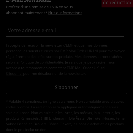
de réduction
Profitez d'une remise de 15 % en vous
abonnant maintenant !
Plus d'informations
J’accepte de recevoir la newsletter d’EMP et que mes données
personnelles soient utilisées par EMP Mail Order UK Ltd pour m’envoyer
régulièrement des infos sur ses produits. Mes données seront traitées
selon la
Politique de confidentialité
. Je sais que je peux retirer mon
accord à tout moment en contactant EMP Mail Order UK Ltd.
Cliquer ici
pour me désabonner de la newsletter.
S'abonner
* Valable 4 semaines. En ligne seulement. Non cumulable avec d'autres
codes promos. La réduction sera appliquée automatiquement après
saisie du code. Non valable sur les livres, les médias, la billetterie, les
produits Rammstein, (Till) Lindemann, Die Ärzte, Die Toten Hosen, Feine
Sahne Fischfilet, Broilers, Böhse Onkelz, les bons d'achat et les produits
dont le prix inclut un don.