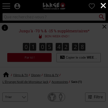
×
EMP
0
-
Merchandising
Recher
Rechercher
Musique,
sur
Gaming,
le
Films
catalogue
Jusqu'à -70 % & -15 % supplémentaires*
&
BON WEEK-END !
Séries
TV
0
1
0
5
4
2
2
8
0
1
0
5
4
2
2
7
3
9
7
8
-
Modes
Par ici !
alternatives
Copier le code
WEEKEND
Films & TV
Disney
Films & TV
L'Étrange Noël de Monsieur Jack
Accessoires
Sacs (1)
Filtre