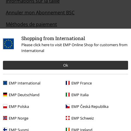
Informations sur la taille
Annuler mon Abonnement BSC
Méthodes de paiement
Shopping from International
Please click here to visit EMP Online Shop for customers from
Offre pour toi
International
Concours
Ok
Bons d'achat Large
EMP International
EMP France
EMP Backstage Club
EMP Deutschland
EMP Italia
EMP Polska
EMP Česká Republika
À propos d'EMP
EMP Norge
EMP Schweiz
Réseau d'Affiliation
EMP Suomi
EMP Ireland