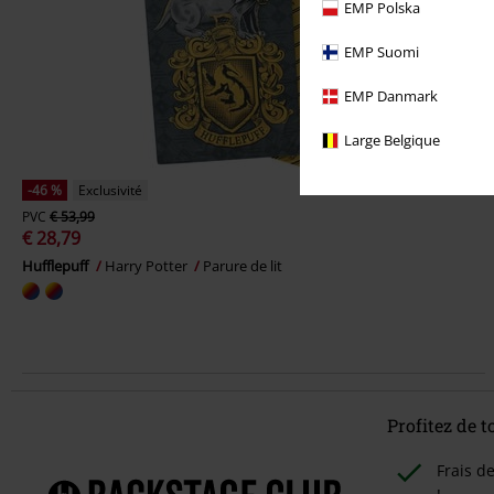
EMP Polska
EMP Suomi
EMP Danmark
Large Belgique
-46 %
Exclusivité
PVC
€ 53,99
€ 28,79
Hufflepuff
Harry Potter
Parure de lit
Profitez de 
Frais d