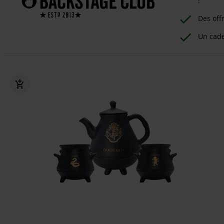
!
Des off
Un cad