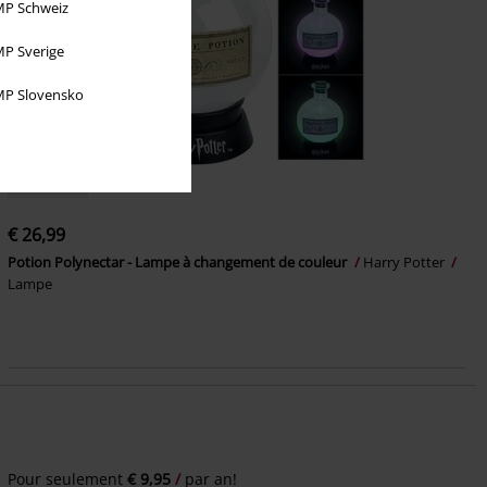
P Schweiz
P Sverige
P Slovensko
Stock faible
€ 26,99
Potion Polynectar - Lampe à changement de couleur
Harry Potter
Lampe
Pour seulement
€ 9,95
par an!