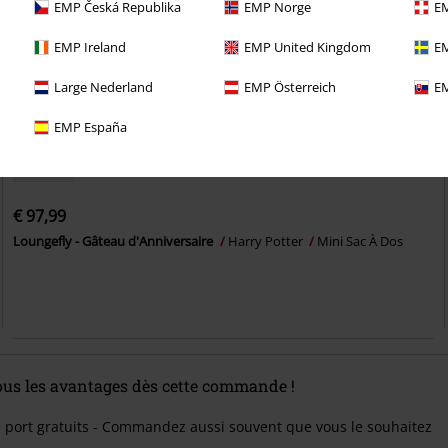
EMP Česká Republika
EMP Norge
EM
EMP Ireland
EMP United Kingdom
EM
Large Nederland
EMP Österreich
EM
EMP España
Nouveau
€ 97,99
Loungefly - Gâteau d'Anniversaire
Harry Potter
Mini Sac À Dos
tous les avantages dès cette commande !
e port gratuits - Commandez aussi souvent que vous le souhaitez