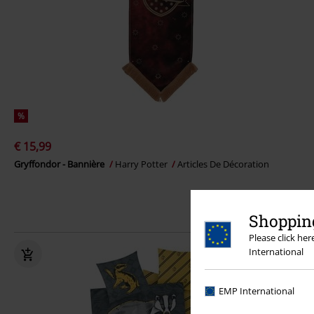
%
€ 15,99
Gryffondor - Bannière
Harry Potter
Articles De Décoration
Shopping
Please click he
International
EMP International