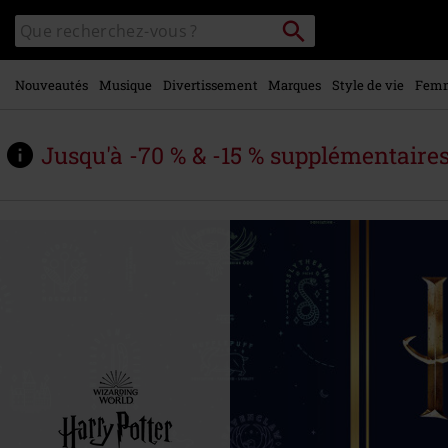
Voir le
Rechercher
Rechercher
contenu
sur
principal
le
catalogue
Nouveautés
Musique
Divertissement
Marques
Style de vie
Fem
Jusqu'à -70 % & -15 % supplémentaire