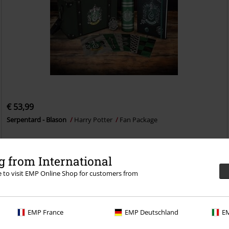
€ 53,99
Serpentard - Blason
Harry Potter
Fan Package
 from International
re to visit EMP Online Shop for customers from
EMP France
EMP Deutschland
EM