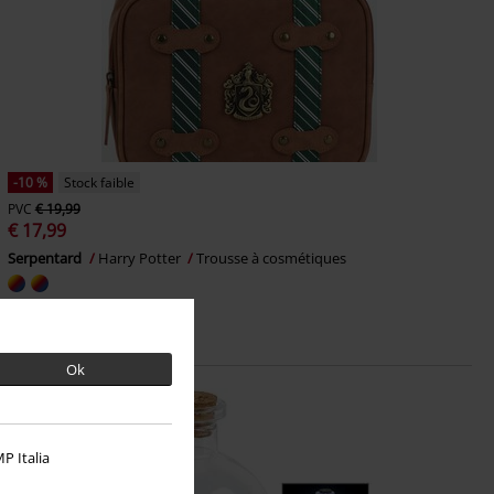
-10 %
Stock faible
PVC
€ 19,99
€ 17,99
Serpentard
Harry Potter
Trousse à cosmétiques
Ok
P Italia