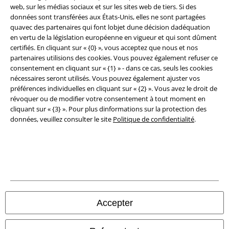
Clauses de confidentialité
web, sur les médias sociaux et sur les sites web de tiers. Si des
données sont transférées aux États-Unis, elles ne sont partagées
Élimination des déchets et protection de l'environnement
quavec des partenaires qui font lobjet dune décision dadéquation
en vertu de la législation européenne en vigueur et qui sont dûment
Déclaration de Conformité
certifiés. En cliquant sur « {0} », vous acceptez que nous et nos
partenaires utilisions des cookies. Vous pouvez également refuser ce
consentement en cliquant sur « {1} » - dans ce cas, seuls les cookies
Informations sur l'accessibilité
nécessaires seront utilisés. Vous pouvez également ajuster vos
préférences individuelles en cliquant sur « {2} ». Vous avez le droit de
Paramètres des Cookies
révoquer ou de modifier votre consentement à tout moment en
cliquant sur « {3} ». Pour plus dinformations sur la protection des
Période de rétractation
données, veuillez consulter le site
Politique de confidentialité
.
Tous nos prix sont T.T.C. Cependant, ils ne comprennent pas
les frais
denvoi.
© 1986-2026 Large Popmerchandising BV
Accepter
Boutiques en ligne EMP