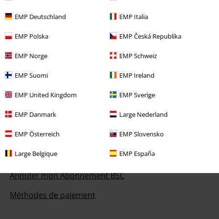
Vous pourrez nous joindre demain entre 10:00 et 18:30.
Plus
d'informations
EMP Deutschland
EMP Italia
Démarrer le Chat
EMP Polska
EMP Česká Republika
EMP Norge
EMP Schweiz
EMP Suomi
EMP Ireland
Service Client
EMP United Kingdom
EMP Sverige
FAQ
EMP Danmark
Large Nederland
Politique de Retour
EMP Österreich
EMP Slovensko
Retourner un produit
Large Belgique
EMP España
Informations sur la taille
Annuler mon Abonnement BSC
Méthodes de paiement