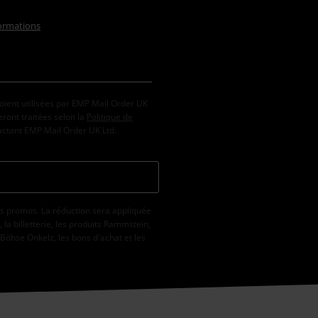
formations
oient utilisées par EMP Mail Order UK
ront traitées selon la
Politique de
tactant EMP Mail Order UK Ltd.
s promos. La réduction sera appliquée
la billetterie, les produits Rammstein,
 Böhse Onkelz, les bons d'achat et les