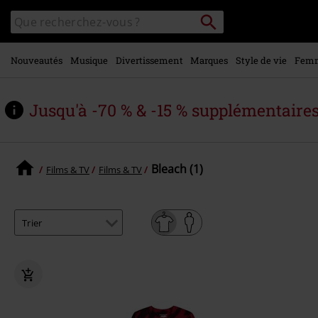
Voir le
Rechercher
Rechercher
contenu
sur
principal
le
catalogue
Nouveautés
Musique
Divertissement
Marques
Style de vie
Fem
Jusqu'à -70 % & -15 % supplémentaire
Bleach (1)
Films & TV
Films & TV