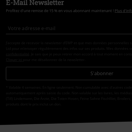
E-Mail Newsletter
Profitez d'une remise de 15 % en vous abonnant maintenant !
Plus d'in
J’accepte de recevoir la newsletter d’EMP et que mes données personnelles s
Ltd pour m’envoyer régulièrement des infos sur ses produits. Mes données se
confidentialité
. Je sais que je peux retirer mon accord à tout moment en con
Cliquer ici
pour me désabonner de la newsletter.
S'abonner
* Valable 4 semaines. En ligne seulement. Non cumulable avec d'autres code
automatiquement après saisie du code. Non valable sur les livres, les médias, 
(Till) Lindemann, Die Ärzte, Die Toten Hosen, Feine Sahne Fischfilet, Broilers,
produits dont le prix inclut un don.