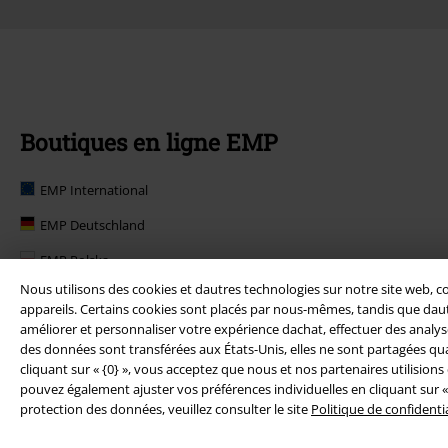
Boutiques en ligne EMP
EMP International
EMP Deutschland
EMP Polska
Nous utilisons des cookies et dautres technologies sur notre site web, c
EMP Norge
appareils. Certains cookies sont placés par nous-mêmes, tandis que dautr
améliorer et personnaliser votre expérience dachat, effectuer des analyses
EMP Suomi
des données sont transférées aux États-Unis, elles ne sont partagées qua
EMP United Kingdom
cliquant sur « {0} », vous acceptez que nous et nos partenaires utilision
pouvez également ajuster vos préférences individuelles en cliquant sur «
EMP Danmark
protection des données, veuillez consulter le site
Politique de confidentia
EMP Österreich