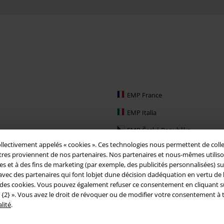
EMP France
EMP Italia
EMP Česká Republika
ollectivement appelés « cookies ». Ces technologies nous permettent de colle
EMP Schweiz
es proviennent de nos partenaires. Nos partenaires et nous-mêmes utilisons d
 et à des fins de marketing (par exemple, des publicités personnalisées) sur n
EMP Ireland
vec des partenaires qui font lobjet dune décision dadéquation en vertu de l
EMP Sverige
s des cookies. Vous pouvez également refuser ce consentement en cliquant sur «
 {2} ». Vous avez le droit de révoquer ou de modifier votre consentement à 
Large Nederland
lité
.
EMP Slovensko