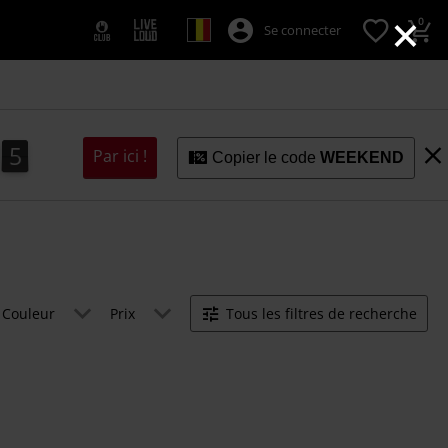
×
0
Se connecter
5
4
6
4
5
Par ici !
Copier le code
WEEKEND
Couleur
Prix
Tous les filtres de recherche