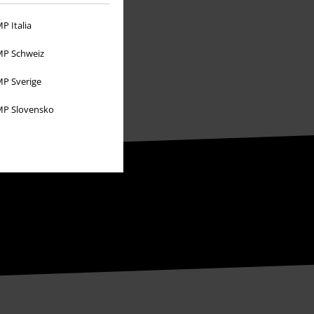
P Italia
P Schweiz
P Sverige
P Slovensko