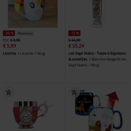
-39 %
Nouveau
-15 %
PVC
€ 9,95
€ 64,99
€ 5,99
€ 55,24
Licorne
Licorne
Mug
Les Sept Nains - Tasse à Espresso
& assiettes
Blanche-Neige Et les
Sept Nains
Mug