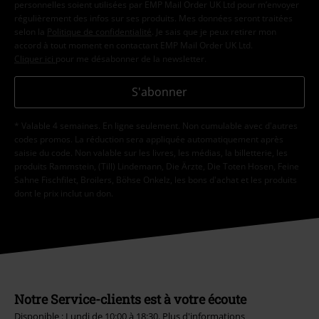
personnelles soient utilisées par EMP Mail Order UK Ltd pour m’envoyer
régulièrement des infos sur ses produits. Mes données seront traitées
selon la
Politique de confidentialité
. Je sais que je peux retirer mon
accord à tout moment en contactant EMP Mail Order UK Ltd.
Cliquer ici
pour me désabonner de la newsletter.
S'abonner
* Valable 4 semaines. En ligne seulement. Non cumulable avec d'autres
codes promos. La réduction sera appliquée automatiquement après
saisie du code. Non valable sur les livres, les médias, la billetterie, les
produits Rammstein, (Till) Lindemann, Die Ärzte, Die Toten Hosen, Feine
Sahne Fischfilet, Broilers, Böhse Onkelz, les bons d'achat et les produits
dont le prix inclut un don.
Notre Service-clients est à votre écoute
Disponible : Lundi de 10:00 à 18:30.
Plus d'informations