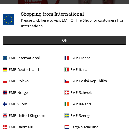
Shopping from International
Please click here to visit EMP Online Shop for customers from
International
%
Stock faible
Ok
€ 10,99
€ 16,99
Hello Kitty - Mug
Hello Kitty
La Belle et le Clochard
La Belle Et
Mug
Le Clochard
Gobelet isotherme
EMP International
EMP France
EMP Deutschland
EMP Italia
EMP Polska
EMP Česká Republika
EMP Norge
EMP Schweiz
EMP Suomi
EMP Ireland
EMP United Kingdom
EMP Sverige
EMP Danmark
Large Nederland