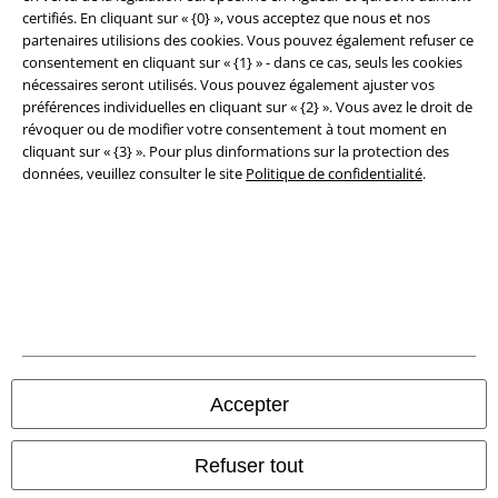
Élimination des déchets et protection de l'environnement
certifiés. En cliquant sur « {0} », vous acceptez que nous et nos
partenaires utilisions des cookies. Vous pouvez également refuser ce
consentement en cliquant sur « {1} » - dans ce cas, seuls les cookies
Déclaration de Conformité
nécessaires seront utilisés. Vous pouvez également ajuster vos
préférences individuelles en cliquant sur « {2} ». Vous avez le droit de
Informations sur l'accessibilité
révoquer ou de modifier votre consentement à tout moment en
cliquant sur « {3} ». Pour plus dinformations sur la protection des
Paramètres des Cookies
données, veuillez consulter le site
Politique de confidentialité
.
Période de rétractation
Tous nos prix sont T.T.C. Cependant, ils ne comprennent pas
les frais
denvoi.
© 1986-2026 Large Popmerchandising BV
Accepter
Boutiques en ligne EMP
Refuser tout
EMP International