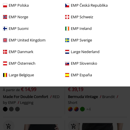
EMP Polska
EMP Česká Republika
EMP Norge
EMP Schweiz
EMP Suomi
EMP Ireland
EMP United Kingdom
EMP Sverige
EMP Danmark
Large Nederland
EMP Österreich
EMP Slovensko
Large Belgique
EMP España
-40 %
Exclusivité
%
Stock faible
PVC
À partir de
€ 24,99
€ 14,99
€ 39,19
À partir de
Made For Double Comfort
RED
Bermuda Vintage
Brandit
by EMP
Legging
Short
+4