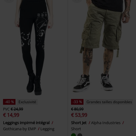
-40 %
Exclusivité
-33 %
Grandes tailles disponibles
PVC
€ 24,99
€ 80,99
€ 14,99
€ 53,99
Leggings impirmé intégral
Short Jet
Alpha Industries
Gothicana by EMP
Legging
Short