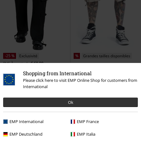
-25 %
Exclusivité
%
Grandes tailles disponibles
PVC
À partir de
€ 69,99
€ 51,99
€ 30,39
À partir de
À partir de
Shopping from International
Pantalon Army Vintage
Black
Bermuda Vintage
Brandit
Please click here to visit EMP Online Shop for customers from
Premium by EMP
Pantalon
Short
International
Cargo
+4
Ok
EMP International
EMP France
EMP Deutschland
EMP Italia