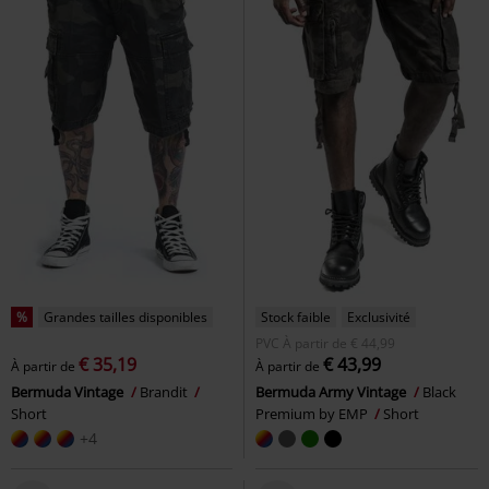
%
Grandes tailles disponibles
Stock faible
Exclusivité
PVC
À partir de
€ 44,99
€ 35,19
€ 43,99
À partir de
À partir de
Bermuda Vintage
Brandit
Bermuda Army Vintage
Black
Short
Premium by EMP
Short
+4