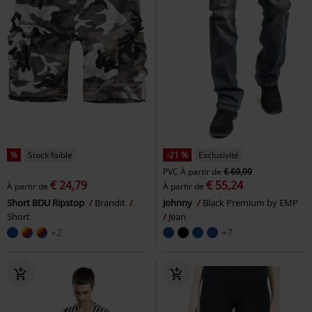
%
Stock faible
-21 %
Exclusivité
PVC
À partir de
€ 69,99
€ 24,79
€ 55,24
À partir de
À partir de
Short BDU Ripstop
Brandit
Johnny
Black Premium by EMP
Short
Jean
+2
+7