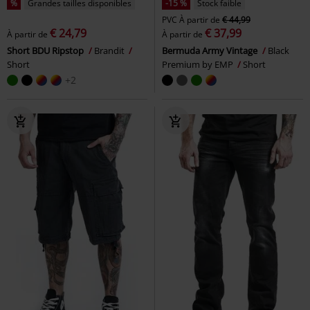
%
Grandes tailles disponibles
-15 %
Stock faible
PVC
À partir de
€ 44,99
€ 24,79
€ 37,99
À partir de
À partir de
Short BDU Ripstop
Brandit
Bermuda Army Vintage
Black
Short
Premium by EMP
Short
+2