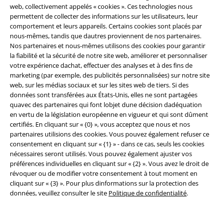
web, collectivement appelés « cookies ». Ces technologies nous
permettent de collecter des informations sur les utilisateurs, leur
comportement et leurs appareils. Certains cookies sont placés par
nous-mêmes, tandis que dautres proviennent de nos partenaires.
%
%
Nos partenaires et nous-mêmes utilisons des cookies pour garantir
la fiabilité et la sécurité de notre site web, améliorer et personnaliser
€ 26,39
€ 28,79
votre expérience dachat, effectuer des analyses et à des fins de
marketing (par exemple, des publicités personnalisées) sur notre site
Industry Vintage 3/4
Brandit
Short Usé
Forplay
Short
web, sur les médias sociaux et sur les sites web de tiers. Si des
Short
données sont transférées aux États-Unis, elles ne sont partagées
+1
quavec des partenaires qui font lobjet dune décision dadéquation
en vertu de la législation européenne en vigueur et qui sont dûment
certifiés. En cliquant sur « {0} », vous acceptez que nous et nos
partenaires utilisions des cookies. Vous pouvez également refuser ce
consentement en cliquant sur « {1} » - dans ce cas, seuls les cookies
nécessaires seront utilisés. Vous pouvez également ajuster vos
préférences individuelles en cliquant sur « {2} ». Vous avez le droit de
révoquer ou de modifier votre consentement à tout moment en
cliquant sur « {3} ». Pour plus dinformations sur la protection des
données, veuillez consulter le site
Politique de confidentialité
.