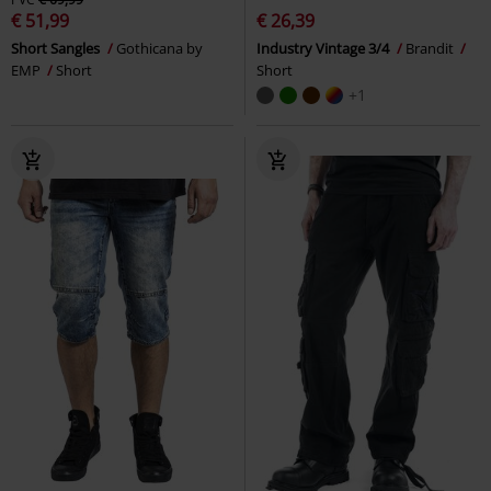
€ 51,99
€ 26,39
Short Sangles
Gothicana by
Industry Vintage 3/4
Brandit
EMP
Short
Short
+1