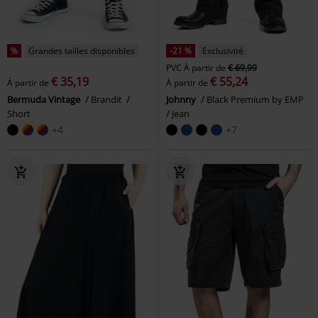
%
Grandes tailles disponibles
-21 %
Exclusivité
PVC
À partir de
€ 69,99
€ 35,19
€ 55,24
À partir de
À partir de
Bermuda Vintage
Brandit
Johnny
Black Premium by EMP
Short
Jean
+4
+7