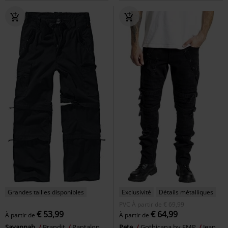
Grandes tailles disponibles
Exclusivité
Détails métalliques
PVC
À partir de
€ 69,99
€ 53,99
€ 64,99
À partir de
À partir de
Savannah
Brandit
Pantalon
Pete
Gothicana by EMP
Jean