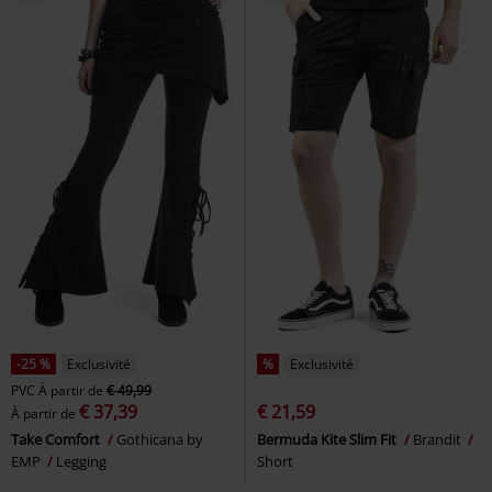
-25 %
Exclusivité
%
Exclusivité
PVC
À partir de
€ 49,99
€ 37,39
€ 21,59
À partir de
Take Comfort
Gothicana by
Bermuda Kite Slim Fit
Brandit
EMP
Legging
Short