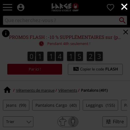
×
EMP
0
-
Merchandising
Recher
Rechercher
Musique,
sur
Gaming,
le
Films
catalogue
PROMOS FLASH : -10 % SUPPLÉMENTAIRES sur (presque) TOUT !*
&
Pendant 48h seulement !
Séries
TV
0
1
1
4
1
5
2
1
0
1
1
4
1
5
2
0
2
1
0
-
Modes
Par ici !
alternatives
Copier le code
FLASH
Vêtements de marque
Vêtements
Pantalons (491)
Jeans
(99)
Pantalons Cargo
(40)
Leggings
(155)
Pa
Filtre