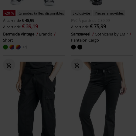
-20 %
Grandes tailles disponibles
Exclusivité
Pièces amovibles
À partir de
€ 48,99
PVC
À partir de
€ 89,99
€ 39,19
€ 75,99
À partir de
À partir de
Bermuda Vintage
Brandit
Samsaveel
Gothicana by EMP
Short
Pantalon Cargo
+4