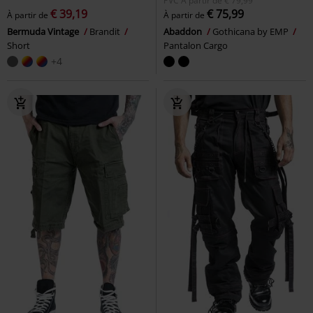
PVC
À partir de
€ 79,99
€ 39,19
€ 75,99
À partir de
À partir de
Bermuda Vintage
Brandit
Abaddon
Gothicana by EMP
Short
Pantalon Cargo
+4