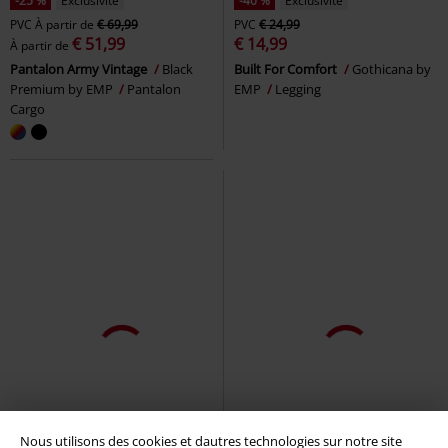
-25 %
Exclusivité
-40 %
Exclusivité
PVC
À partir de
€ 69,99
PVC
€ 24,99
€ 51,99
€ 14,99
À partir de
Pantalon Army Vintage
Black
Built For Comfort
Gothicana by
Premium by EMP
Pantalon
EMP
Legging
Cargo
Nous utilisons des cookies et dautres technologies sur notre site