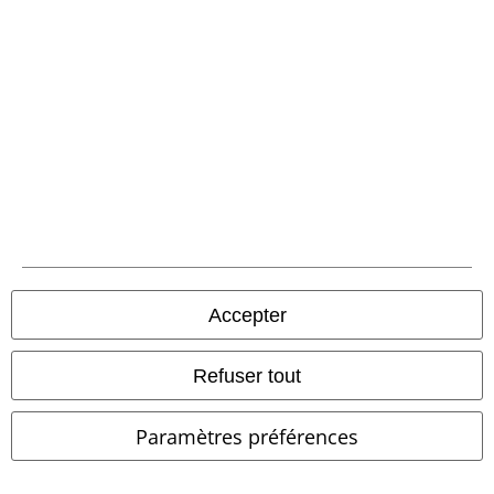
-49 %
Exclusivité
-23 %
Exclusivité
PVC
€ 59,99
PVC
€ 59,99
€ 30,39
€ 45,89
Celtic Snake - Short en Jean
Pete - Jean Bicolore
Gothicana
Black Premium by EMP
Short
by EMP
Jean
Accepter
Refuser tout
Paramètres préférences