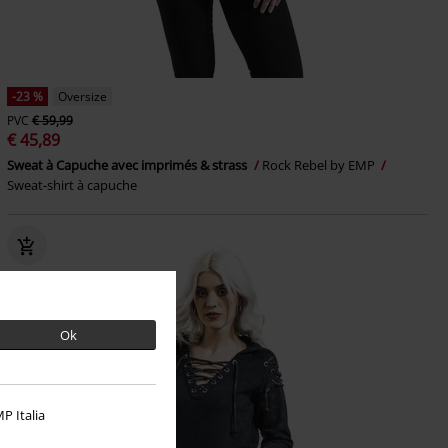
-23 %
Oversize
PVC
€ 59,99
€ 45,89
Sweat à Capuche avec imprimés & strass
Rock Rebel by EMP
Sweat-shirt à capuche
Ok
P Italia