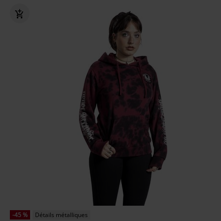
-45 %
Détails métalliques