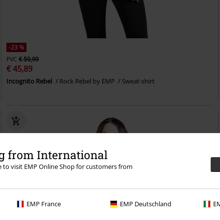
-23 %
PVC
€ 59,99
€ 45,89
Incognito Rebel
Rock Rebel by EMP
Sweat-shirt
 from International
re to visit EMP Online Shop for customers from
EMP France
EMP Deutschland
EM