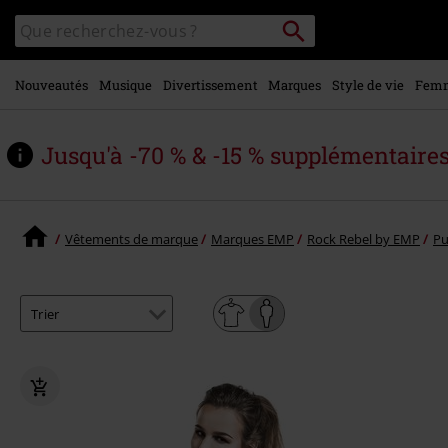
Voir le
Rechercher
Rechercher
contenu
sur
principal
le
catalogue
Nouveautés
Musique
Divertissement
Marques
Style de vie
Fem
Jusqu'à -70 % & -15 % supplémentaire
Vêtements de marque
Marques EMP
Rock Rebel by EMP
Pu