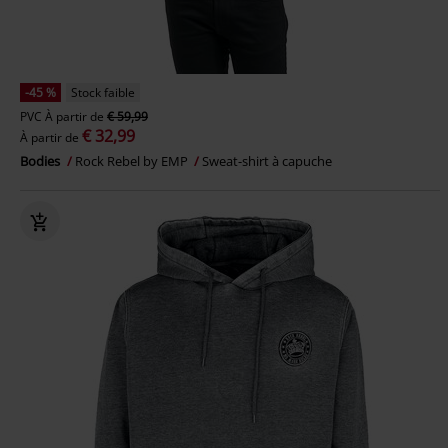
-45 %
Stock faible
PVC
À partir de
€ 59,99
€ 32,99
À partir de
Bodies
Rock Rebel by EMP
Sweat-shirt à capuche