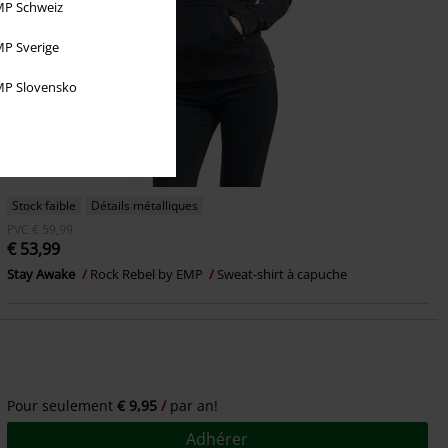
P Schweiz
P Sverige
P Slovensko
Stock faible
Détails métalliques
PVC
€ 59,99
€ 53,99
Stay Awake
Rock Rebel by EMP
Sweat-shirt à capuche
Pour seulement
€ 9,95
par an!
Adhérer