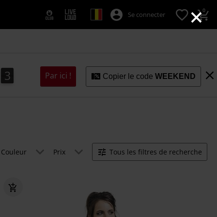
×
0
Se connecter
2
1
3
1
2
Par ici !
Copier le code
WEEKEND
Couleur
Prix
Tous les filtres de recherche