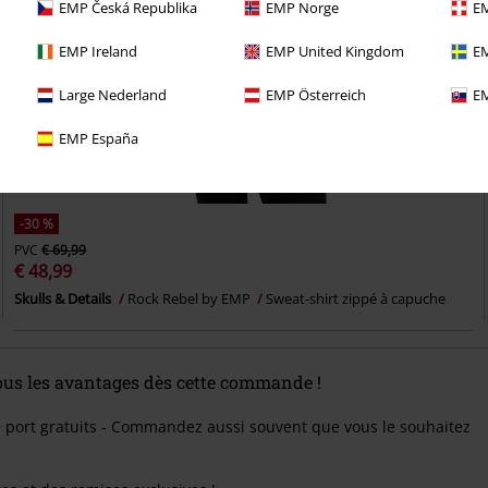
EMP Česká Republika
EMP Norge
EM
EMP Ireland
EMP United Kingdom
EM
Large Nederland
EMP Österreich
EM
EMP España
-30 %
PVC
€ 69,99
€ 48,99
Skulls & Details
Rock Rebel by EMP
Sweat-shirt zippé à capuche
tous les avantages dès cette commande !
e port gratuits - Commandez aussi souvent que vous le souhaitez