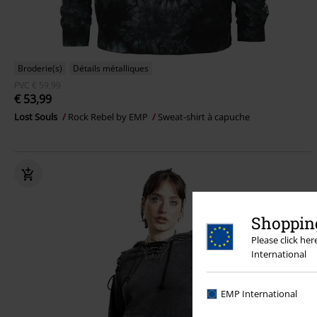
Broderie(s)
Détails métalliques
PVC
€ 59,99
€ 53,99
Lost Souls
Rock Rebel by EMP
Sweat-shirt à capuche
Shopping
Please click he
International
EMP International