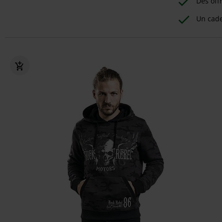
Des off
Un cad