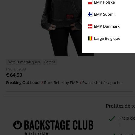
EMP Polska
EMP Suomi
EMP Danmark
Large Belgique
Détails métalliques
Patchs
PVC
€ 69,99
€ 64,99
Freaking Out Loud
Rock Rebel by EMP
Sweat-shirt à capuche
Profitez de 
Frais d
!