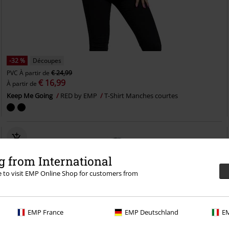
-32 %
Découpes
PVC
À partir de
€ 24,99
€ 16,99
À partir de
Keep Me Going
RED by EMP
T-Shirt Manches courtes
 from International
re to visit EMP Online Shop for customers from
EMP France
EMP Deutschland
EM