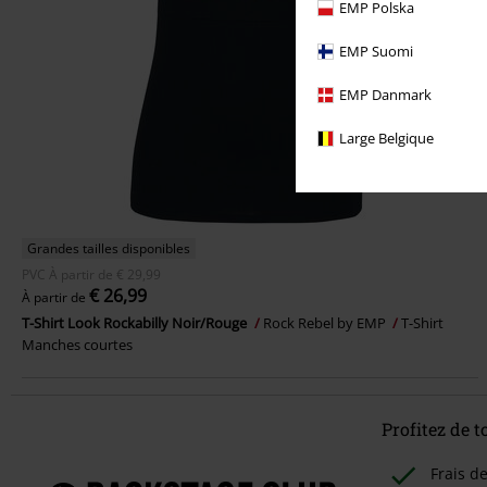
EMP Polska
EMP Suomi
EMP Danmark
Large Belgique
Grandes tailles disponibles
PVC
À partir de
€ 29,99
€ 26,99
À partir de
T-Shirt Look Rockabilly Noir/Rouge
Rock Rebel by EMP
T-Shirt
Manches courtes
Profitez de 
Frais d