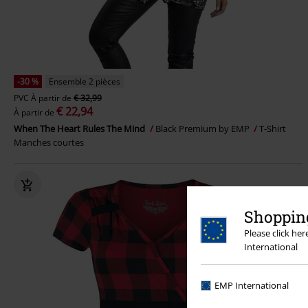
-30 %
Ensemble 2 pièces
PVC
À partir de
€ 32,99
€ 22,94
À partir de
When The Heart Rules The Mind
Black Premium by EMP
T-Shirt
Manches courtes
Shopping
Please click he
International
EMP International