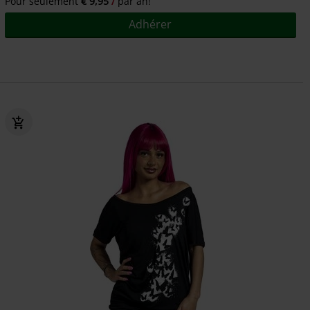
Pour seulement
€ 9,95
par an!
Adhérer