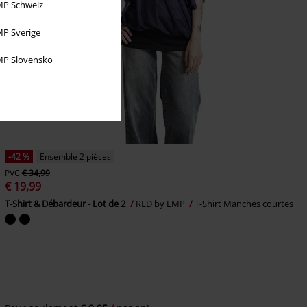
P Schweiz
P Sverige
P Slovensko
-42 %
Ensemble 2 pièces
PVC
€ 34,99
€ 19,99
T-Shirt & Débardeur - Lot de 2
RED by EMP
T-Shirt Manches courtes