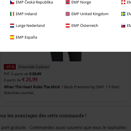
EMP Česká Republika
EMP Norge
EM
EMP Ireland
EMP United Kingdom
EM
Large Nederland
EMP Österreich
EM
EMP España
-35 %
Ensemble 2 pièces
PVC
À partir de
€ 39,99
€ 25,99
À partir de
When The Heart Rules The Mind
Black Premium by EMP
T-Shirt
Manches courtes
tous les avantages dès cette commande !
e port gratuits - Commandez aussi souvent que vous le souhaitez