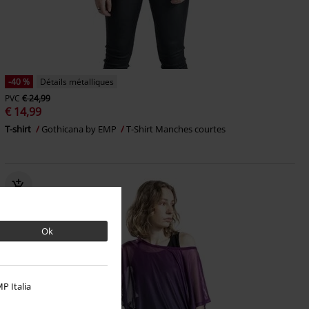
-40 %
Détails métalliques
PVC
€ 24,99
€ 14,99
T-shirt
Gothicana by EMP
T-Shirt Manches courtes
Ok
P Italia