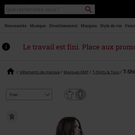
Voir le
Rechercher
Rechercher
contenu
sur
principal
le
catalogue
Nouveautés
Musique
Divertissement
Marques
Style de vie
Fem
Le travail est fini. Place aux promo
T-Shi
Vêtements de marque
Marques EMP
T-Shirts & Tops