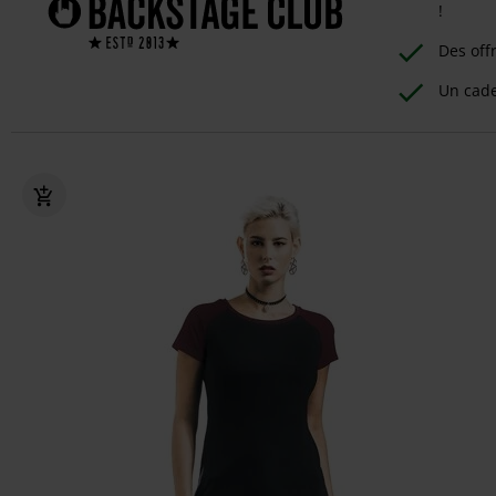
!
Des off
Un cad