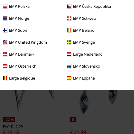
EMP Polska
EMP Česká Republika
EMP Norge
EMP Schweiz
EMP Suomi
EMP Ireland
EMP United Kingdom
EMP Sverige
EMP Danmark
Large Nederland
EMP Österreich
EMP Slovensko
Large Belgique
EMP España
-22 %
%
PVC
€ 42,99
€ 33,15
€ 21,59