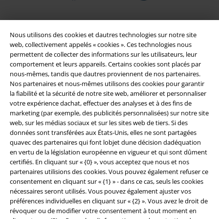
Nous utilisons des cookies et dautres technologies sur notre site
web, collectivement appelés « cookies ». Ces technologies nous
permettent de collecter des informations sur les utilisateurs, leur
comportement et leurs appareils. Certains cookies sont placés par
nous-mêmes, tandis que dautres proviennent de nos partenaires.
Nos partenaires et nous-mêmes utilisons des cookies pour garantir
la fiabilité et la sécurité de notre site web, améliorer et personnaliser
votre expérience dachat, effectuer des analyses et à des fins de
Légal
marketing (par exemple, des publicités personnalisées) sur notre site
web, sur les médias sociaux et sur les sites web de tiers. Si des
Conditions générales
données sont transférées aux États-Unis, elles ne sont partagées
quavec des partenaires qui font lobjet dune décision dadéquation
Éditeur
en vertu de la législation européenne en vigueur et qui sont dûment
certifiés. En cliquant sur « {0} », vous acceptez que nous et nos
Clauses de confidentialité
partenaires utilisions des cookies. Vous pouvez également refuser ce
consentement en cliquant sur « {1} » - dans ce cas, seuls les cookies
Élimination des déchets et protection de l'environnement
nécessaires seront utilisés. Vous pouvez également ajuster vos
préférences individuelles en cliquant sur « {2} ». Vous avez le droit de
révoquer ou de modifier votre consentement à tout moment en
Déclaration de Conformité