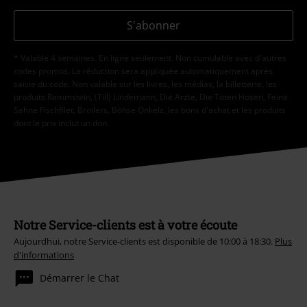
S'abonner
* Valable 4 semaines. En ligne seulement. Non cumulable avec d'autres
codes promos. La réduction sera appliquée automatiquement après
saisie du code. Non valable sur les livres, les médias, la billetterie, les
produits Rammstein, (Till) Lindemann, Die Ärzte, Die Toten Hosen, Feine
Sahne Fischfilet, Broilers, Böhse Onkelz, les bons d'achat et les produits
dont le prix inclut un don.
Notre Service-clients est à votre écoute
Aujourdhui, notre Service-clients est disponible de 10:00 à 18:30.
Plus
d'informations
Démarrer le Chat