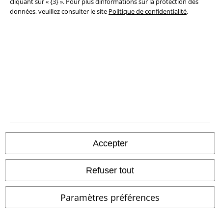
cliquant sur « {3} ». Pour plus dinformations sur la protection des
données, veuillez consulter le site
Politique de confidentialité
.
Informations sur l'accessibilité
Paramètres des Cookies
Période de rétractation
Tous nos prix sont T.T.C. Cependant, ils ne comprennent pas
les frais
denvoi.
© 1986-2026 Large Popmerchandising BV
Accepter
Boutiques en ligne EMP
Refuser tout
EMP International
Paramètres préférences
EMP France
EMP Deutschland