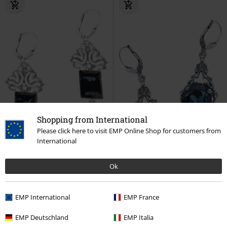
Shopping from International
Please click here to visit EMP Online Shop for customers from
International
Ok
%
%
EMP International
EMP France
€ 21,59
€ 36,54
Blue Magic
Krikor
Boucles
Sky at night
Krikor
Boucles
EMP Deutschland
EMP Italia
d'oreilles
d'oreilles