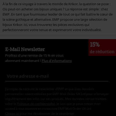
À la fin de ce voyage à travers le monde de Krikor, la question se pose :
Où peut-on acheter ces bijoux uniques ? La réponse est simple : chez
EMP. En tant que fournisseur leader de tout ce qui fait battre le cœur de
la scène gothique et alternative, EMP propose une large sélection de
bijoux Krikor. Ici, vous trouverez les pièces exclusives qui
perfectionneront votre tenue et exprimeront votre individualité.
15%
E-Mail Newsletter
de réduction
Profitez d'une remise de 15 % en vous
abonnant maintenant !
Plus d'informations
J’accepte de recevoir la newsletter d’EMP et que mes données
personnelles soient utilisées par EMP Mail Order UK Ltd pour m’envoyer
régulièrement des infos sur ses produits. Mes données seront traitées
selon la
Politique de confidentialité
. Je sais que je peux retirer mon
accord à tout moment en contactant EMP Mail Order UK Ltd.
Cliquer ici
pour me désabonner de la newsletter.