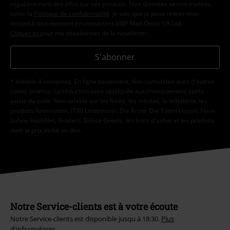
régulièrement des infos sur ses produits. Mes données seront traitées
selon la
Politique de confidentialité
. Je sais que je peux retirer mon
accord à tout moment en contactant EMP Mail Order UK Ltd.
Cliquer ici
pour me désabonner de la newsletter.
S'abonner
* Valable 4 semaines. En ligne seulement. Non cumulable avec d'autres
codes promos. La réduction sera appliquée automatiquement après
saisie du code. Non valable sur les livres, les médias, la billetterie, les
produits Rammstein, (Till) Lindemann, Die Ärzte, Die Toten Hosen, Feine
Sahne Fischfilet, Broilers, Böhse Onkelz, les bons d'achat et les produits
dont le prix inclut un don.
Notre Service-clients est à votre écoute
Notre Service-clients est disponible jusqu à 18:30.
Plus
d'informations