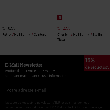
%
€ 10,99
€ 12,99
Retro
Hell Bunny
Ceinture
Cherilyn
Hell Bunny
Sac En
Tissu
15%
E-Mail Newsletter
de réduction
Profitez d'une remise de 15 % en vous
abonnant maintenant !
Plus d'informations
J’accepte de recevoir la newsletter d’EMP et que mes données
personnelles soient utilisées par EMP Mail Order UK Ltd pour m’envoyer