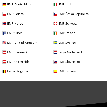
Offre pour toi
EMP Deutschland
EMP Italia
Concours
EMP Polska
EMP Česká Republika
Bons d'achat Large
EMP Norge
EMP Schweiz
EMP Backstage Club
EMP Suomi
EMP Ireland
EMP United Kingdom
EMP Sverige
EMP Danmark
Large Nederland
À propos d'EMP
EMP Österreich
EMP Slovensko
Réseau d'Affiliation
Large Belgique
EMP España
Durabilité