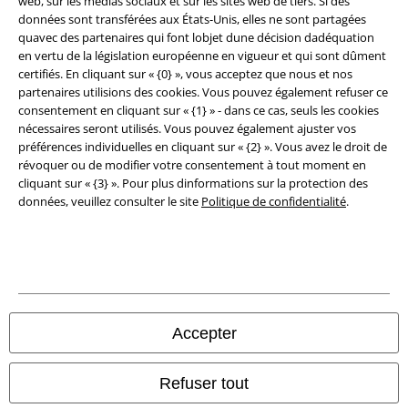
web, sur les médias sociaux et sur les sites web de tiers. Si des
Élimination des déchets et protection de l'environnement
données sont transférées aux États-Unis, elles ne sont partagées
quavec des partenaires qui font lobjet dune décision dadéquation
Déclaration de Conformité
en vertu de la législation européenne en vigueur et qui sont dûment
certifiés. En cliquant sur « {0} », vous acceptez que nous et nos
partenaires utilisions des cookies. Vous pouvez également refuser ce
Informations sur l'accessibilité
consentement en cliquant sur « {1} » - dans ce cas, seuls les cookies
nécessaires seront utilisés. Vous pouvez également ajuster vos
Paramètres des Cookies
préférences individuelles en cliquant sur « {2} ». Vous avez le droit de
révoquer ou de modifier votre consentement à tout moment en
Période de rétractation
cliquant sur « {3} ». Pour plus dinformations sur la protection des
données, veuillez consulter le site
Politique de confidentialité
.
Tous nos prix sont T.T.C. Cependant, ils ne comprennent pas
les frais
denvoi.
© 1986-2026 Large Popmerchandising BV
Accepter
Boutiques en ligne EMP
Refuser tout
EMP International