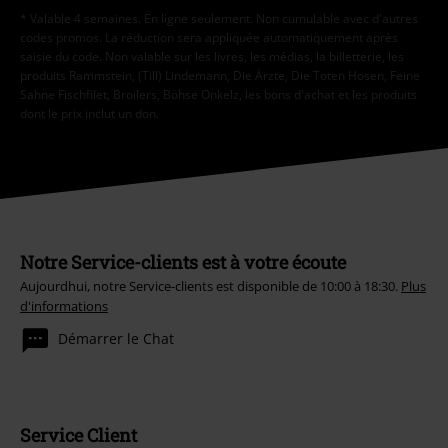
* Valable 4 semaines. En ligne seulement. Non cumulable avec d'autres
codes promos. La réduction sera appliquée automatiquement après
saisie du code. Non valable sur les livres, les médias, la billetterie, les
produits Rammstein, (Till) Lindemann, Die Ärzte, Die Toten Hosen, Feine
Sahne Fischfilet, Broilers, Böhse Onkelz, les bons d'achat et les produits
dont le prix inclut un don.
Notre Service-clients est à votre écoute
Aujourdhui, notre Service-clients est disponible de 10:00 à 18:30.
Plus
d'informations
Démarrer le Chat
Service Client