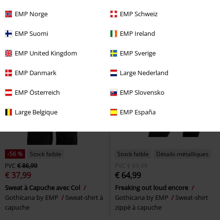
EMP Norge
EMP Schweiz
EMP Suomi
EMP Ireland
EMP United Kingdom
EMP Sverige
EMP Danmark
Large Nederland
EMP Österreich
EMP Slovensko
Large Belgique
EMP España
-56 %
Stock faible
Stock faible
Détails métalliques
PVC
€ 86,99
PVC
€ 69,99
€ 37,99
€ 64,99
Sweat à Capuche avec Col
Freaking out loud encore
Gothicana by EMP
Sweat-shirt à
Gothicana by EMP
Sweat-shirt
capuche
zippé à capuche