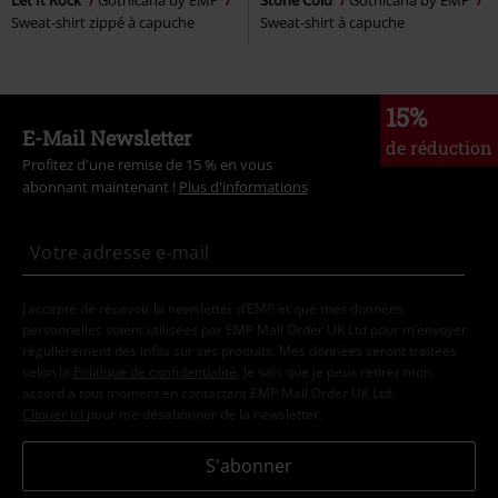
Sweat-shirt zippé à capuche
Sweat-shirt à capuche
15%
E-Mail Newsletter
de réduction
Profitez d'une remise de 15 % en vous
abonnant maintenant !
Plus d'informations
J’accepte de recevoir la newsletter d’EMP et que mes données
personnelles soient utilisées par EMP Mail Order UK Ltd pour m’envoyer
régulièrement des infos sur ses produits. Mes données seront traitées
selon la
Politique de confidentialité
. Je sais que je peux retirer mon
accord à tout moment en contactant EMP Mail Order UK Ltd.
Cliquer ici
pour me désabonner de la newsletter.
S'abonner