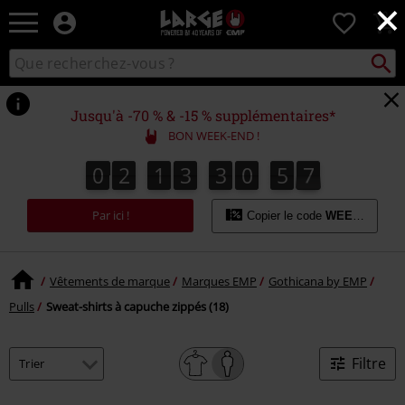
×
EMP
0
-
Merchandising
Recher
Rechercher
Musique,
sur
Gaming,
le
Films
catalogue
Jusqu'à -70 % & -15 % supplémentaires*
&
BON WEEK-END !
Séries
TV
0
2
1
3
3
0
5
7
0
2
1
3
3
0
5
6
0
5
0
5
8
6
7
-
Modes
Par ici !
alternatives
Copier le code
WEEKEND
Vêtements de marque
Marques EMP
Gothicana by EMP
Pulls
Sweat-shirts à capuche zippés (18)
Filtre