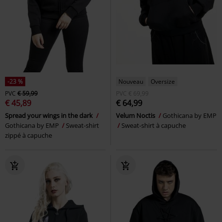
-23 %
Nouveau
Oversize
PVC
€ 59,99
PVC
€ 69,99
€ 45,89
€ 64,99
Spread your wings in the dark
Velum Noctis
Gothicana by EMP
Gothicana by EMP
Sweat-shirt
Sweat-shirt à capuche
zippé à capuche