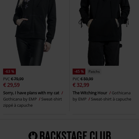
-63 %
-45 %
Patchs
PVC
€ 79,99
PVC
€ 59,99
€ 29,59
€ 32,99
Sorry, I have plans with my cat
The Witching Hour
Gothicana
Gothicana by EMP
Sweat-shirt
by EMP
Sweat-shirt à capuche
zippé à capuche