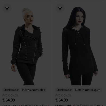
Stock faible
Pièces amovibles
Stock faible
Détails métalliques
PVC
€ 69,99
PVC
€ 69,99
€ 64,99
€ 64,99
Let It Rock
Gothicana by EMP
Stone Cold
Gothicana by EMP