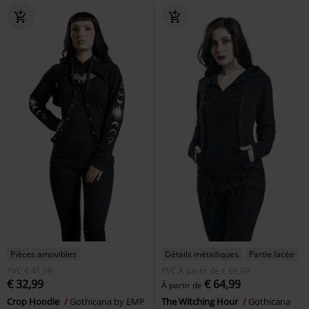
Pièces amovibles
Détails métalliques
Partie lacée
PVC
€ 41,99
PVC
À partir de
€ 69,99
€ 32,99
€ 64,99
À partir de
Crop Hoodie
Gothicana by EMP
The Witching Hour
Gothicana