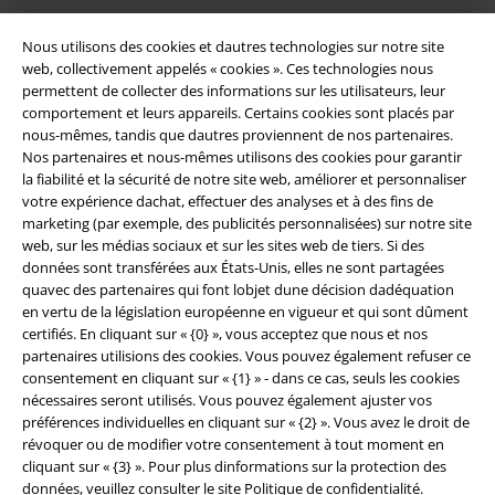
Nous utilisons des cookies et dautres technologies sur notre site
web, collectivement appelés « cookies ». Ces technologies nous
permettent de collecter des informations sur les utilisateurs, leur
comportement et leurs appareils. Certains cookies sont placés par
nous-mêmes, tandis que dautres proviennent de nos partenaires.
Nos partenaires et nous-mêmes utilisons des cookies pour garantir
Légal
la fiabilité et la sécurité de notre site web, améliorer et personnaliser
votre expérience dachat, effectuer des analyses et à des fins de
Conditions générales
marketing (par exemple, des publicités personnalisées) sur notre site
web, sur les médias sociaux et sur les sites web de tiers. Si des
Éditeur
données sont transférées aux États-Unis, elles ne sont partagées
quavec des partenaires qui font lobjet dune décision dadéquation
Clauses de confidentialité
en vertu de la législation européenne en vigueur et qui sont dûment
certifiés. En cliquant sur « {0} », vous acceptez que nous et nos
partenaires utilisions des cookies. Vous pouvez également refuser ce
Élimination des déchets et protection de l'environnement
consentement en cliquant sur « {1} » - dans ce cas, seuls les cookies
nécessaires seront utilisés. Vous pouvez également ajuster vos
Déclaration de Conformité
préférences individuelles en cliquant sur « {2} ». Vous avez le droit de
révoquer ou de modifier votre consentement à tout moment en
Informations sur l'accessibilité
cliquant sur « {3} ». Pour plus dinformations sur la protection des
données, veuillez consulter le site
Politique de confidentialité
.