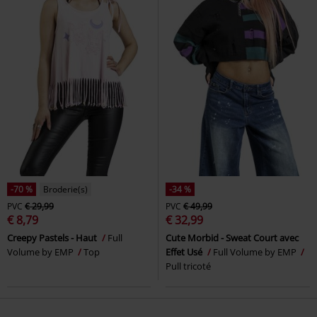
-70 %
Broderie(s)
-34 %
PVC
€ 29,99
PVC
€ 49,99
€ 8,79
€ 32,99
Creepy Pastels - Haut
Full
Cute Morbid - Sweat Court avec
Volume by EMP
Top
Effet Usé
Full Volume by EMP
Pull tricoté