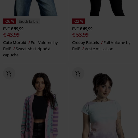
-26 %
Stock faible
-22 %
PVC
€ 59,99
PVC
€ 69,99
€ 43,99
€ 53,99
Cute Morbid
Full Volume by
Creepy Pastels
Full Volume by
EMP
Sweat-shirt zippé à
EMP
Veste mi-saison
capuche