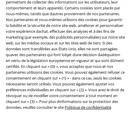
permettent de collecter des informations sur les utilisateurs, leur
comportement et leurs appareils. Certains cookies sont placés par
nous-mêmes, tandis que dautres proviennent de nos partenaires.
Légal
Nos partenaires et nous-mêmes utilisons des cookies pour garantir
la fiabilité et la sécurité de notre site web, améliorer et personnaliser
Conditions générales
votre expérience dachat, effectuer des analyses et à des fins de
marketing (par exemple, des publicités personnalisées) sur notre site
Éditeur
web, sur les médias sociaux et sur les sites web de tiers. Si des
données sont transférées aux États-Unis, elles ne sont partagées
Clauses de confidentialité
quavec des partenaires qui font lobjet dune décision dadéquation
en vertu de la législation européenne en vigueur et qui sont dûment
certifiés. En cliquant sur « {0} », vous acceptez que nous et nos
Élimination des déchets et protection de l'environnement
partenaires utilisions des cookies. Vous pouvez également refuser ce
consentement en cliquant sur « {1} » - dans ce cas, seuls les cookies
Déclaration de Conformité
nécessaires seront utilisés. Vous pouvez également ajuster vos
préférences individuelles en cliquant sur « {2} ». Vous avez le droit de
Informations sur l'accessibilité
révoquer ou de modifier votre consentement à tout moment en
cliquant sur « {3} ». Pour plus dinformations sur la protection des
Paramètres des Cookies
données, veuillez consulter le site
Politique de confidentialité
.
Période de rétractation