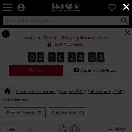
×
EMP
0
-
Merchandising
Recher
Rechercher
Musique,
sur
Gaming,
le
Films
catalogue
Jusqu'à -70 % & -15 % supplémentaires*
&
BON WEEK-END !
Séries
TV
0
2
1
0
2
4
3
4
0
2
1
0
2
4
3
3
3
5
4
-
Modes
Par ici !
alternatives
Copier le code
WEEKEND
Vêtements de marque
Marques EMP
Full Volume by EMP
Collections (13)
Creepy Pastels
(5)
Cute Morbid
(8)
Filtre