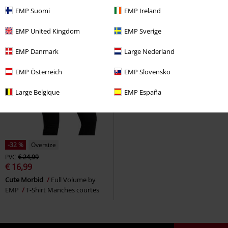
EMP Suomi
EMP Ireland
EMP United Kingdom
EMP Sverige
EMP Danmark
Large Nederland
EMP Österreich
EMP Slovensko
Large Belgique
EMP España
-32 %
Oversize
PVC
€ 24,99
€ 16,99
Cute Morbid
Full Volume by
EMP
T-Shirt Manches courtes