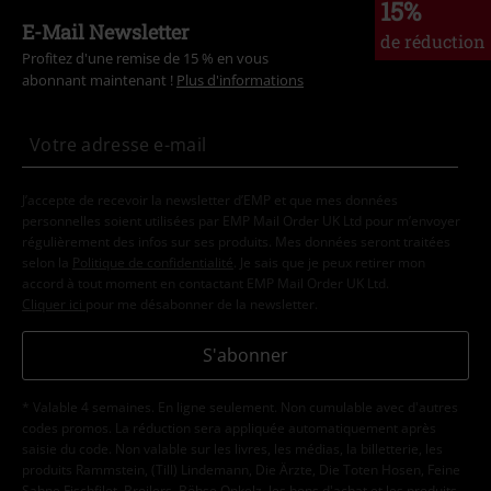
15%
E-Mail Newsletter
de réduction
Profitez d'une remise de 15 % en vous
abonnant maintenant !
Plus d'informations
J’accepte de recevoir la newsletter d’EMP et que mes données
personnelles soient utilisées par EMP Mail Order UK Ltd pour m’envoyer
régulièrement des infos sur ses produits. Mes données seront traitées
selon la
Politique de confidentialité
. Je sais que je peux retirer mon
accord à tout moment en contactant EMP Mail Order UK Ltd.
Cliquer ici
pour me désabonner de la newsletter.
S'abonner
* Valable 4 semaines. En ligne seulement. Non cumulable avec d'autres
codes promos. La réduction sera appliquée automatiquement après
saisie du code. Non valable sur les livres, les médias, la billetterie, les
produits Rammstein, (Till) Lindemann, Die Ärzte, Die Toten Hosen, Feine
Sahne Fischfilet, Broilers, Böhse Onkelz, les bons d'achat et les produits