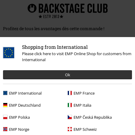
Profitez de tous les avantages dès cette commande !
Frais de port gratuits - Commandez aussi souvent que
vous le souhaitez !
Shopping from International
Please click here to visit EMP Online Shop for customers from
Des offres et des remises exclusives !
International
Un cadeau dans chacune de vos commandes
Ok
Pour seulement
€ 9,95
par an!
Adhérer
EMP International
EMP France
EMP Deutschland
EMP Italia
EMP Polska
EMP Česká Republika
EMP Norge
EMP Schweiz