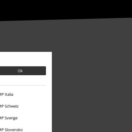
Ok
P Italia
P Schweiz
À propos d'EMP
P Sverige
Réseau d'Affiliation
P Slovensko