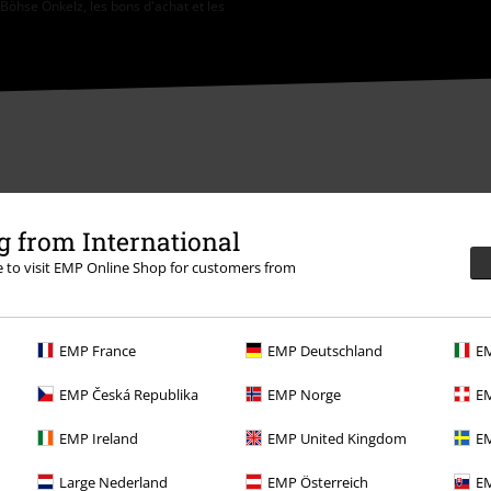
 Böhse Onkelz, les bons d'achat et les
 from International
ons
re to visit EMP Online Shop for customers from
EMP France
EMP Deutschland
EM
EMP Česká Republika
EMP Norge
EM
Offre pour toi
EMP Ireland
EMP United Kingdom
EM
Concours
Large Nederland
EMP Österreich
EM