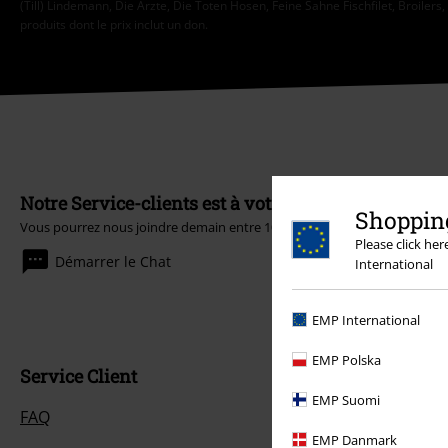
(Till) Lindemann, Die Ärzte, Die Toten Hosen, Feine Sahne Fischfilet, Broilers,
produits dont le prix inclut un don.
Notre Service-clients est à votre écoute
Shopping
Vous pourrez nous joindre demain entre 10:00 et 18:30.
Plus d'informati
Please click he
Démarrer le Chat
International
EMP International
EMP Polska
Service Client
EMP Suomi
FAQ
EMP Danmark