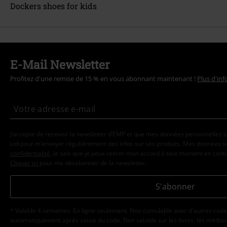
Dockers shoes for kids
E-Mail Newsletter
Profitez d'une remise de 15 % en vous abonnant maintenant !
Plus d'in
J’accepte de recevoir la newsletter d’EMP et que mes données personnelles s
Ltd pour m’envoyer régulièrement des infos sur ses produits. Mes données se
confidentialité
. Je sais que je peux retirer mon accord à tout moment en con
Cliquer ici
pour me désabonner de la newsletter.
S'abonner
* Valable 4 semaines. En ligne seulement. Non cumulable avec d'autres code
automatiquement après saisie du code. Non valable sur les livres, les médias, 