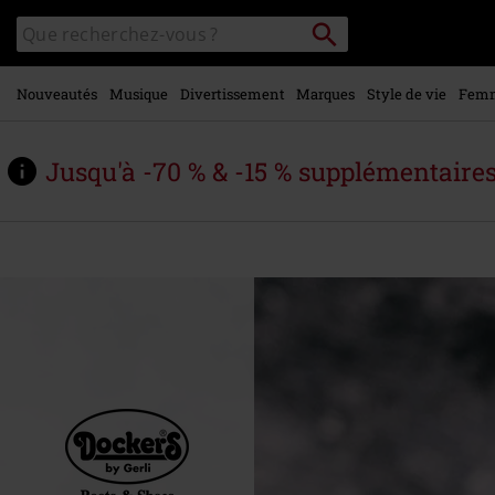
Voir le
Rechercher
Rechercher
contenu
sur
principal
le
catalogue
Nouveautés
Musique
Divertissement
Marques
Style de vie
Fem
Jusqu'à -70 % & -15 % supplémentaire