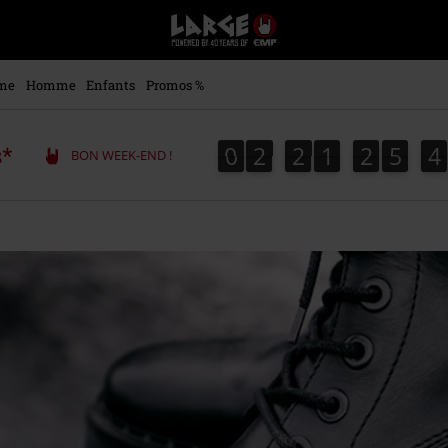
EMP
-
Merchandising
Musique,
me
Homme
Enfants
Promos %
Gaming,
Films
&
0
2
2
1
2
5
4
0
2
2
1
2
5
4
s*
BON WEEK-END !
Séries
TV
-
Modes
alternatives