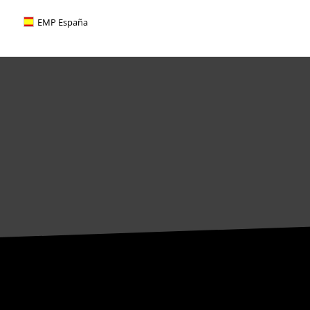
Bons d'achat Large
EMP España
EMP Backstage Club