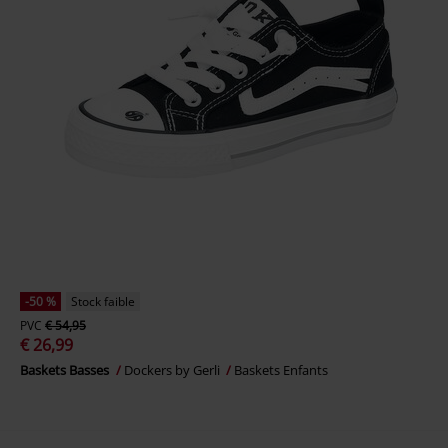
-50 %
Stock faible
PVC
€ 54,95
€ 26,99
Baskets Basses
Dockers by Gerli
Baskets Enfants