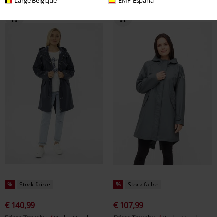
Large Belgique
EMP España
%
Stock faible
%
Stock faible
€ 140,99
€ 107,99