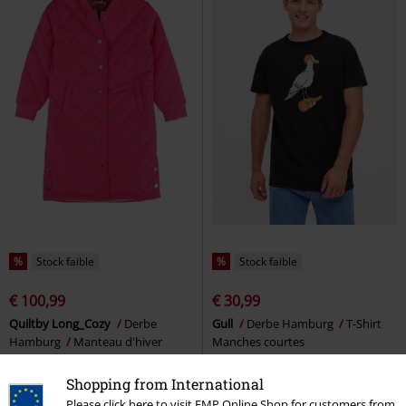
%
Stock faible
%
Stock faible
€ 100,99
€ 30,99
Quiltby Long_Cozy
Derbe
Gull
Derbe Hamburg
T-Shirt
Hamburg
Manteau d'hiver
Manches courtes
Shopping from International
Please click here to visit EMP Online Shop for customers from