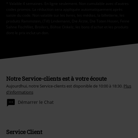
* Valable 4 semaines. En ligne seulement. Non cumulable avec d'autres
codes promos. La réduction sera appliquée automatiquement après
saisie du code. Non valable sur les livres, les médias, la billetterie, les
produits Rammstein, (Till) Lindemann, Die Ärzte, Die Toten Hosen, Feine
Sahne Fischfilet, Broilers, Böhse Onkelz, les bons d'achat et les produits
dont le prix inclut un don.
Notre Service-clients est à votre écoute
Aujourdhui, notre Service-clients est disponible de 10:00 à 18:30.
Plus
d'informations
Démarrer le Chat
Service Client