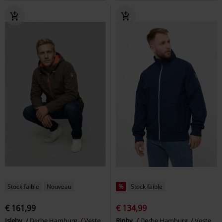
Stock faible
Nouveau
%
Stock faible
€ 161,99
€ 134,99
Isleby
Derbe Hamburg
Veste
Ripby
Derbe Hamburg
Veste