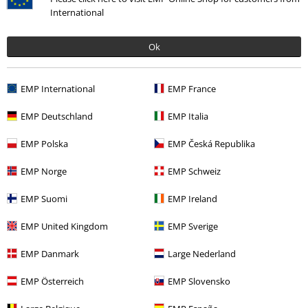
International
Ok
EMP International
EMP France
EMP Deutschland
EMP Italia
EMP Polska
EMP Česká Republika
EMP Norge
EMP Schweiz
EMP Suomi
EMP Ireland
EMP United Kingdom
EMP Sverige
%
Stock faible
%
Stock faible
EMP Danmark
Large Nederland
€ 124,99
€ 118,99
Valby
Derbe Hamburg
Helgoby
Derbe Hamburg
EMP Österreich
EMP Slovensko
Imperméable
Veste mi-saison