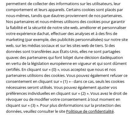
permettent de collecter des informations sur les utilisateurs, leur
comportement et leurs appareils. Certains cookies sont placés par
nous-mêmes, tandis que dautres proviennent de nos partenaires.
Nos partenaires et nous-mêmes utilisons des cookies pour garantir
la fiabilité et la sécurité de notre site web, améliorer et personnaliser
votre expérience dachat, effectuer des analyses et à des fins de
marketing (par exemple, des publicités personnalisées) sur notre site
Légal
web, sur les médias sociaux et sur les sites web de tiers. Si des
données sont transférées aux États-Unis, elles ne sont partagées
Conditions générales
quavec des partenaires qui font lobjet dune décision dadéquation
en vertu de la législation européenne en vigueur et qui sont dûment
Éditeur
certifiés. En cliquant sur « {0} », vous acceptez que nous et nos
partenaires utilisions des cookies. Vous pouvez également refuser ce
Clauses de confidentialité
consentement en cliquant sur « {1} » - dans ce cas, seuls les cookies
nécessaires seront utilisés. Vous pouvez également ajuster vos
préférences individuelles en cliquant sur « {2} ». Vous avez le droit de
Élimination des déchets et protection de l'environnement
révoquer ou de modifier votre consentement à tout moment en
cliquant sur « {3} ». Pour plus dinformations sur la protection des
Déclaration de Conformité
données, veuillez consulter le site
Politique de confidentialité
.
Informations sur l'accessibilité