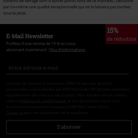
cordons de serrage sont d'autres points forts de ce manteau. Découvre
par toi-même une qualité exceptionnelle qui ne te laissera pas tomber
sous la pluie.
15%
E-Mail Newsletter
de réduction
Profitez d'une remise de 15 % en vous
abonnant maintenant !
Plus d'informations
J’accepte de recevoir la newsletter d’EMP et que mes données
personnelles soient utilisées par EMP Mail Order UK Ltd pour m’envoyer
régulièrement des infos sur ses produits. Mes données seront traitées
selon la
Politique de confidentialité
. Je sais que je peux retirer mon
accord à tout moment en contactant EMP Mail Order UK Ltd.
Cliquer ici
pour me désabonner de la newsletter.
S'abonner