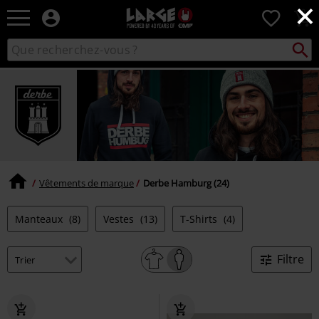
×
EMP
0
-
Merchandising
Recher
Rechercher
Musique,
sur
Gaming,
le
Films
catalogue
&
Séries
TV
-
Modes
alternatives
Vêtements de marque
Derbe Hamburg (24)
Manteaux
(8)
Vestes
(13)
T-Shirts
(4)
Filtre