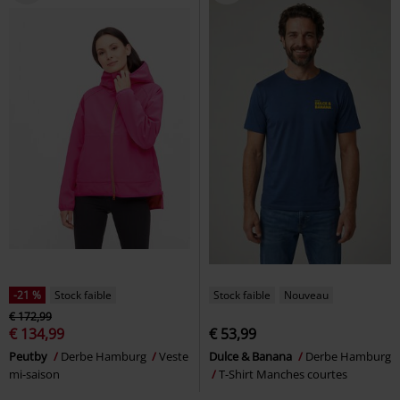
-21 %
Stock faible
Stock faible
Nouveau
€ 172,99
€ 134,99
€ 53,99
Peutby
Derbe Hamburg
Veste
Dulce & Banana
Derbe Hamburg
mi-saison
T-Shirt Manches courtes