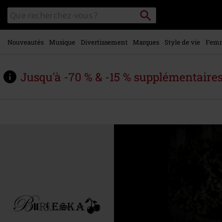
Voir le
Rechercher
Rechercher
contenu
sur
principal
le
catalogue
Nouveautés
Musique
Divertissement
Marques
Style de vie
Fem
Jusqu'à -70 % & -15 % supplémentaire