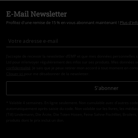
E-Mail Newsletter
Profitez d'une remise de 15 % en vous abonnant maintenant !
Plus d'in
J’accepte de recevoir la newsletter d’EMP et que mes données personnelles s
Ltd pour m’envoyer régulièrement des infos sur ses produits. Mes données se
confidentialité
. Je sais que je peux retirer mon accord à tout moment en con
Cliquer ici
pour me désabonner de la newsletter.
S'abonner
* Valable 4 semaines. En ligne seulement. Non cumulable avec d'autres code
automatiquement après saisie du code. Non valable sur les livres, les médias, 
(Till) Lindemann, Die Ärzte, Die Toten Hosen, Feine Sahne Fischfilet, Broilers,
produits dont le prix inclut un don.