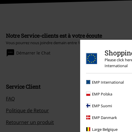
Notre Service-clients est à votre écoute
Vous pourrez nous joindre demain entre 10:00 et 18:30.
Plus d'informati
Shopping
Démarrer le Chat
Please click he
International
EMP International
Service Client
EMP Polska
FAQ
EMP Suomi
Politique de Retour
EMP Danmark
Retourner un produit
Large Belgique