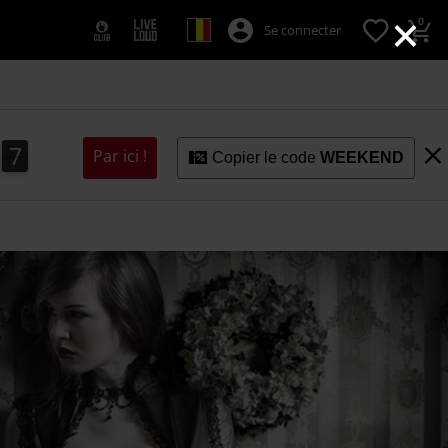
×
0
Se connecter
6
6
7
Par ici !
Copier le code
WEEKEND