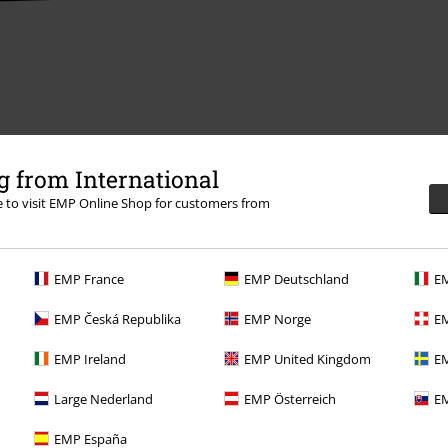
ons
 from International
re to visit EMP Online Shop for customers from
EMP France
EMP Deutschland
EM
Offre pour toi
EMP Česká Republika
EMP Norge
EM
Concours
EMP Ireland
EMP United Kingdom
EM
Bons d'achat Large
Large Nederland
EMP Österreich
EM
EMP Backstage Club
EMP España