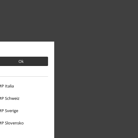
Ok
P Italia
À propos d'EMP
P Schweiz
Réseau d'Affiliation
P Sverige
Durabilité
P Slovensko