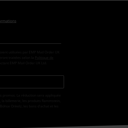
formations
oient utilisées par EMP Mail Order UK
ront traitées selon la
Politique de
tactant EMP Mail Order UK Ltd.
s promos. La réduction sera appliquée
la billetterie, les produits Rammstein,
 Böhse Onkelz, les bons d'achat et les